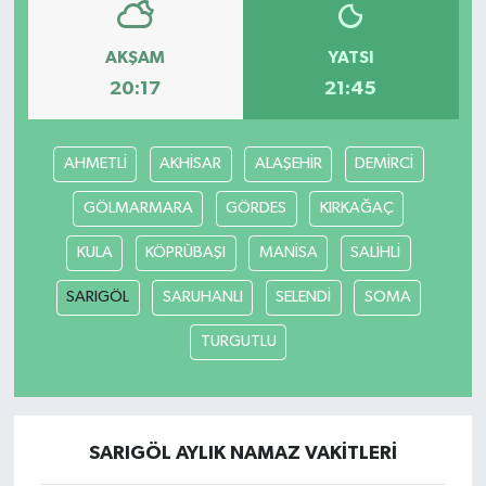
AKŞAM
YATSI
20:17
21:45
AHMETLİ
AKHİSAR
ALAŞEHİR
DEMİRCİ
GÖLMARMARA
GÖRDES
KIRKAĞAÇ
KULA
KÖPRÜBAŞI
MANİSA
SALİHLİ
SARIGÖL
SARUHANLI
SELENDİ
SOMA
TURGUTLU
SARIGÖL AYLIK NAMAZ VAKITLERI