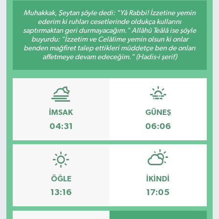
Muhakkak, Şeytan şöyle dedi: "Yâ Rabbi! İzzetine yemin
ederim ki ruhları cesetlerinde oldukça kullarını
saptırmaktan geri durmayacağım." Allâhü Teâlâ ise şöyle
buyurdu: "İzzetim ve Celâlime yemin olsun ki onlar
benden mağfiret talep ettikleri müddetçe ben de onları
affetmeye devam edeceğim." (Hadis-i şerif)
İMSAK
GÜNEŞ
04:31
06:06
ÖĞLE
İKINDI
13:16
17:05