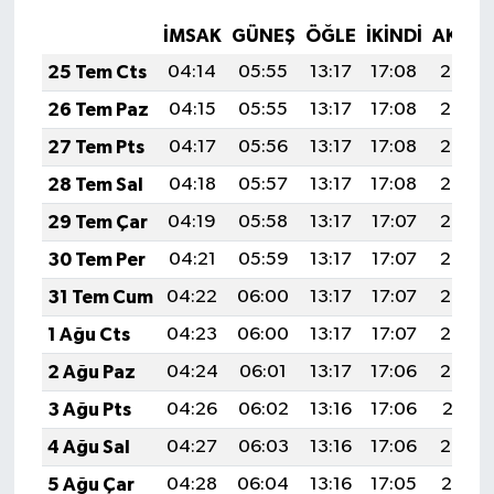
İMSAK
GÜNEŞ
ÖĞLE
İKINDI
AKŞA
25 Tem Cts
04:14
05:55
13:17
17:08
20:29
26 Tem Paz
04:15
05:55
13:17
17:08
20:28
27 Tem Pts
04:17
05:56
13:17
17:08
20:27
28 Tem Sal
04:18
05:57
13:17
17:08
20:27
29 Tem Çar
04:19
05:58
13:17
17:07
20:26
30 Tem Per
04:21
05:59
13:17
17:07
20:25
31 Tem Cum
04:22
06:00
13:17
17:07
20:24
1 Ağu Cts
04:23
06:00
13:17
17:07
20:23
2 Ağu Paz
04:24
06:01
13:17
17:06
20:22
3 Ağu Pts
04:26
06:02
13:16
17:06
20:21
4 Ağu Sal
04:27
06:03
13:16
17:06
20:20
5 Ağu Çar
04:28
06:04
13:16
17:05
20:19