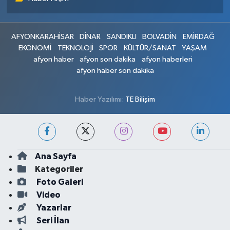
AFYONKARAHİSAR
DİNAR
SANDIKLI
BOLVADİN
EMİRDAĞ
EKONOMİ
TEKNOLOJİ
SPOR
KÜLTÜR/SANAT
YAŞAM
afyon haber
afyon son dakika
afyon haberleri
afyon haber son dakika
Haber Yazılımı:
TE Bilişim
Ana Sayfa
Kategoriler
Foto Galeri
Video
Yazarlar
Seri İlan