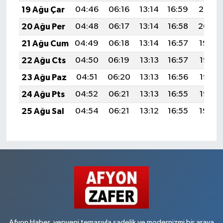
19 Ağu Çar
04:46
06:16
13:14
16:59
20:02
20 Ağu Per
04:48
06:17
13:14
16:58
20:00
21 Ağu Cum
04:49
06:18
13:14
16:57
19:59
22 Ağu Cts
04:50
06:19
13:13
16:57
19:58
23 Ağu Paz
04:51
06:20
13:13
16:56
19:56
24 Ağu Pts
04:52
06:21
13:13
16:55
19:55
25 Ağu Sal
04:54
06:21
13:12
16:55
19:54
Afyon Haber, yepyeni temasıyla sadelik ve modernizmi bir araya