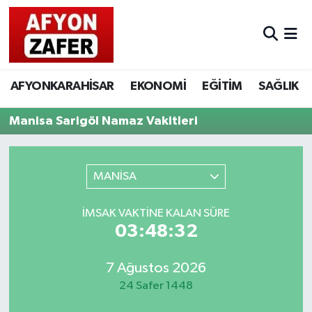
AFYONKARAHİSAR
EKONOMİ
EĞİTİM
SAĞLIK
Manisa Sarigöl Namaz Vakitleri
MANİSA
İMSAK VAKTINE KALAN SÜRE
03:48:32
7 Ağustos 2026
24 Safer 1448