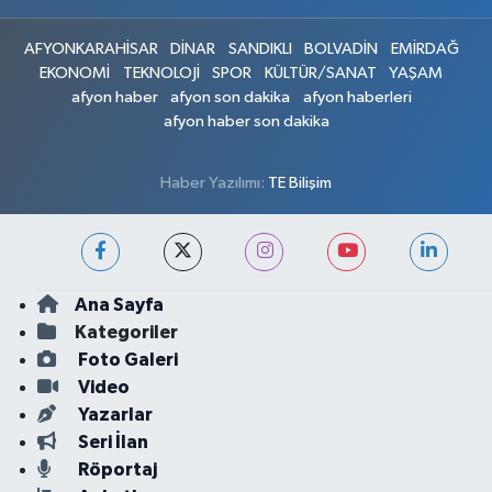
AFYONKARAHİSAR
DİNAR
SANDIKLI
BOLVADİN
EMİRDAĞ
EKONOMİ
TEKNOLOJİ
SPOR
KÜLTÜR/SANAT
YAŞAM
afyon haber
afyon son dakika
afyon haberleri
afyon haber son dakika
Haber Yazılımı:
TE Bilişim
Ana Sayfa
Kategoriler
Foto Galeri
Video
Yazarlar
Seri İlan
Röportaj