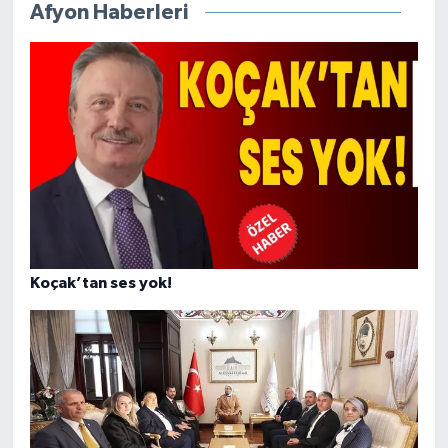
Afyon Haberleri
Koçak’tan ses yok!