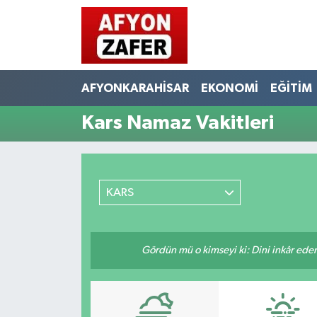
AFYONKARAHİSAR
EKONOMİ
EĞİTİM
Kars Namaz Vakitleri
KARS
Gördün mü o kimseyi ki: Dini inkâr eder.