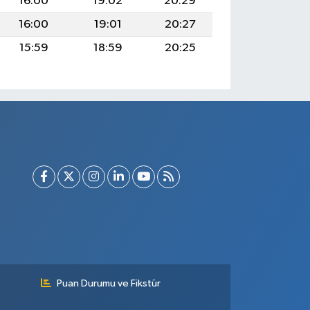
16:00
19:02
20:29
16:00
19:01
20:27
15:59
18:59
20:25
Puan Durumu ve Fikstür