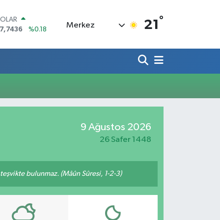
°
OLAR
21
Merkez
7,7436
%0.18
URO
5,2510
%0.32
TERLİN
4,4811
%0.38
RAM ALTIN
660.55
%0
İST100
3.779
%-14
ITCOIN
9 Ağustos 2026
4.815,30
%-0.1
26 Safer 1448
n teşvikte bulunmaz. (Mâûn Sûresi, 1-2-3)