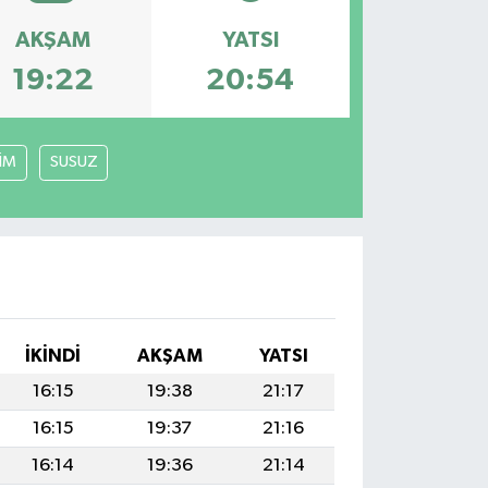
AKŞAM
YATSI
19:22
20:54
LİM
SUSUZ
İKINDI
AKŞAM
YATSI
16:15
19:38
21:17
16:15
19:37
21:16
16:14
19:36
21:14