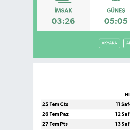
İMSAK
GÜNEŞ
03:26
05:05
AKYAKA
A
Hİ
25 Tem Cts
11 Sa
26 Tem Paz
12 Sa
27 Tem Pts
13 Sa