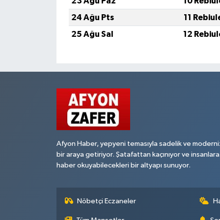
23 Ağu Paz
10 Rebiu
24 Ağu Pts
11 Rebiu
25 Ağu Sal
12 Rebiu
Afyon Haber, yepyeni temasıyla sadelik ve moderni
bir araya getiriyor. Şatafattan kaçınıyor ve insanlara
haber okuyabilecekleri bir altyapı sunuyor.
Nöbetçi Eczaneler
H