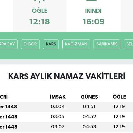
ÖĞLE
İKINDI
12:18
16:09
RPAÇAY
DİGOR
KARS
KAĞIZMAN
SARIKAMIŞ
SE
KARS AYLIK NAMAZ VAKITLERI
CRİ
İMSAK
GÜNEŞ
ÖĞLE
fer 1448
03:04
04:51
12:19
fer 1448
03:05
04:52
12:19
fer 1448
03:07
04:53
12:19