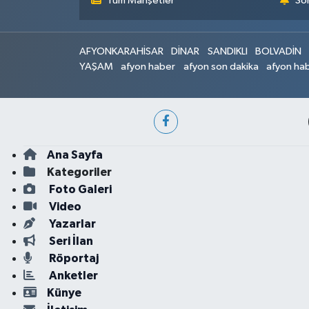
Tüm Manşetler
Son
AFYONKARAHİSAR
DİNAR
SANDIKLI
BOLVADİN
YAŞAM
afyon haber
afyon son dakika
afyon hab
Ana Sayfa
Kategoriler
Foto Galeri
Video
Yazarlar
Seri İlan
Röportaj
Anketler
Künye