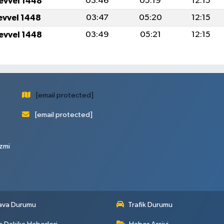
levvel 1448
03:46
05:19
12:15
levvel 1448
03:47
05:20
12:15
levvel 1448
03:49
05:21
12:15
[email protected]
[email protected]
zmi
ava Durumu
Trafik Durumu