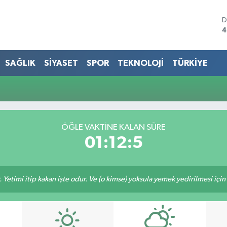
D
4
E
5
S
SAĞLIK
SİYASET
SPOR
TEKNOLOJİ
TÜRKİYE
6
G
6
B
1
B
ÖĞLE VAKTINE KALAN SÜRE
6
01:12:5
 Yetimi itip kakan işte odur. Ve (o kimse) yoksula yemek yedirilmesi içi