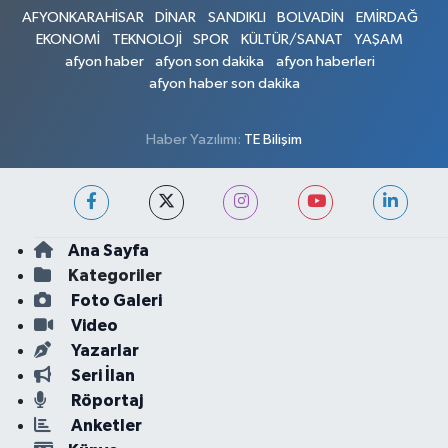
AFYONKARAHİSAR
DİNAR
SANDIKLI
BOLVADİN
EMİRDAĞ
EKONOMİ
TEKNOLOJİ
SPOR
KÜLTÜR/SANAT
YAŞAM
afyon haber
afyon son dakika
afyon haberleri
afyon haber son dakika
Haber Yazılımı:
TE Bilişim
Ana Sayfa
Kategoriler
Foto Galeri
Video
Yazarlar
Seri İlan
Röportaj
Anketler