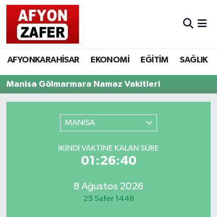
AFYONKARAHİSAR
EKONOMİ
EĞİTİM
SAĞLIK
Manisa Gölmarmara Namaz Vakitleri
MANİSA
İKINDI VAKTINE KALAN SÜRE
01:26:40
8 Ağustos 2026
25 Safer 1448