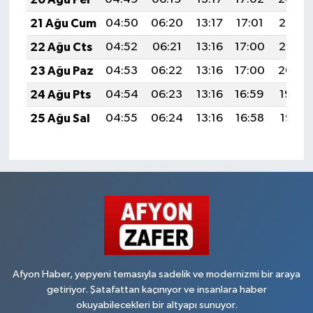
21 Ağu Cum
04:50
06:20
13:17
17:01
20:03
22 Ağu Cts
04:52
06:21
13:16
17:00
20:02
23 Ağu Paz
04:53
06:22
13:16
17:00
20:00
24 Ağu Pts
04:54
06:23
13:16
16:59
19:59
25 Ağu Sal
04:55
06:24
13:16
16:58
19:57
Afyon Haber, yepyeni temasıyla sadelik ve modernizmi bir araya
getiriyor. Şatafattan kaçınıyor ve insanlara haber
okuyabilecekleri bir altyapı sunuyor.