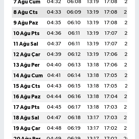
7 Ağu Cum
04:32
06:08
13:19
17:08
20:21
8 Ağu Cts
04:33
06:09
13:19
17:08
20:20
9 Ağu Paz
04:35
06:10
13:19
17:08
20:18
10 Ağu Pts
04:36
06:11
13:19
17:07
20:17
11 Ağu Sal
04:37
06:11
13:19
17:07
20:16
12 Ağu Çar
04:39
06:12
13:19
17:06
20:15
13 Ağu Per
04:40
06:13
13:18
17:06
20:14
14 Ağu Cum
04:41
06:14
13:18
17:05
20:12
15 Ağu Cts
04:43
06:15
13:18
17:05
20:11
16 Ağu Paz
04:44
06:16
13:18
17:04
20:10
17 Ağu Pts
04:45
06:17
13:18
17:03
20:08
18 Ağu Sal
04:47
06:18
13:17
17:03
20:07
19 Ağu Çar
04:48
06:19
13:17
17:02
20:06
20 Ağu Per
04:49
06:19
13:17
17:02
20:04