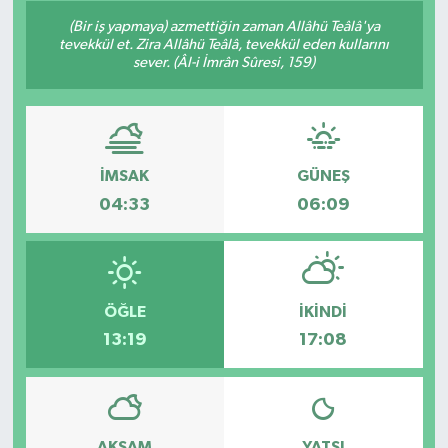
(Bir iş yapmaya) azmettiğin zaman Allâhü Teâlâ'ya
tevekkül et. Zira Allâhü Teâlâ, tevekkül eden kullarını
sever. (Âl-i İmrân Sûresi, 159)
İMSAK
GÜNEŞ
04:33
06:09
ÖĞLE
İKINDI
13:19
17:08
AKŞAM
YATSI