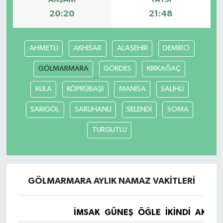
20:20
21:48
AHMETLİ
AKHİSAR
ALAŞEHİR
DEMİRCİ
GÖLMARMARA
GÖRDES
KIRKAĞAÇ
KULA
KÖPRÜBAŞI
MANİSA
SALİHLİ
SARIGÖL
SARUHANLI
SELENDİ
SOMA
TURGUTLU
GÖLMARMARA AYLIK NAMAZ VAKITLERI
İMSAK
GÜNEŞ
ÖĞLE
İKINDI
AKŞA