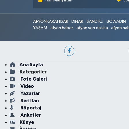
Tüm Manşetler
Son
AFYONKARAHİSAR
DİNAR
SANDIKLI
BOLVADİN
YAŞAM
afyon haber
afyon son dakika
afyon hab
Ana Sayfa
Kategoriler
Foto Galeri
Video
Yazarlar
Seri İlan
Röportaj
Anketler
Künye