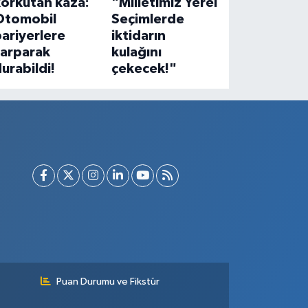
korkutan kaza:
"Milletimiz Yerel
Otomobil
Seçimlerde
ariyerlere
iktidarın
çarparak
kulağını
urabildi!
çekecek!"
Puan Durumu ve Fikstür