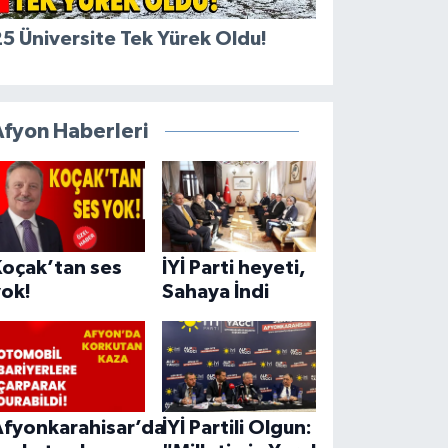
5 Üniversite Tek Yürek Oldu!
Afyon Haberleri
Koçak’tan ses
İYİ Parti heyeti,
yok!
Sahaya İndi
Afyonkarahisar’da
İYİ Partili Olgun: