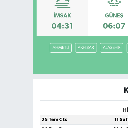
İMSAK
GÜNEŞ
04:31
06:07
AHMETLİ
AKHİSAR
ALAŞEHİR
H
25 Tem Cts
11 Sa