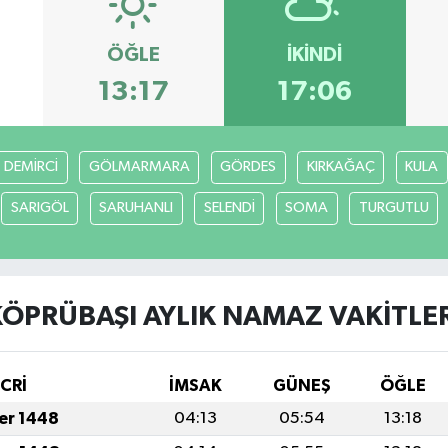
ÖĞLE
İKINDI
13:17
17:06
DEMİRCİ
GÖLMARMARA
GÖRDES
KIRKAĞAÇ
KULA
SARIGÖL
SARUHANLI
SELENDİ
SOMA
TURGUTLU
KÖPRÜBAŞI AYLIK NAMAZ VAKITLER
İCRİ
İMSAK
GÜNEŞ
ÖĞLE
fer 1448
04:13
05:54
13:18