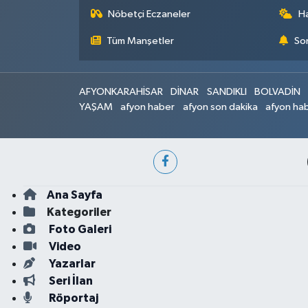
Nöbetçi Eczaneler
H
Tüm Manşetler
Son
AFYONKARAHİSAR
DİNAR
SANDIKLI
BOLVADİN
YAŞAM
afyon haber
afyon son dakika
afyon hab
Ana Sayfa
Kategoriler
Foto Galeri
Video
Yazarlar
Seri İlan
Röportaj