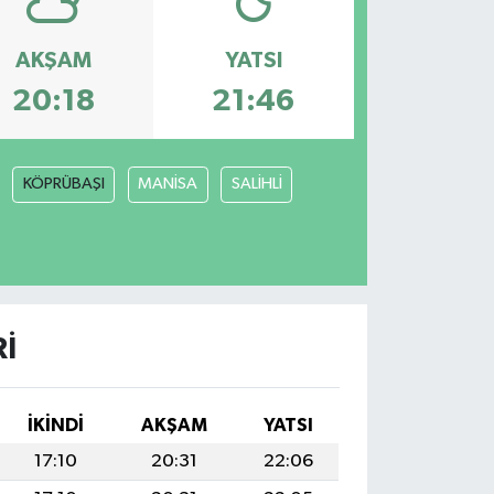
AKŞAM
YATSI
20:18
21:46
KÖPRÜBAŞI
MANİSA
SALİHLİ
I
İKINDI
AKŞAM
YATSI
17:10
20:31
22:06