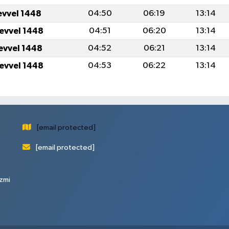
evvel 1448
04:50
06:19
13:14
levvel 1448
04:51
06:20
13:14
levvel 1448
04:52
06:21
13:14
levvel 1448
04:53
06:22
13:14
[email protected]
[email protected]
zmi