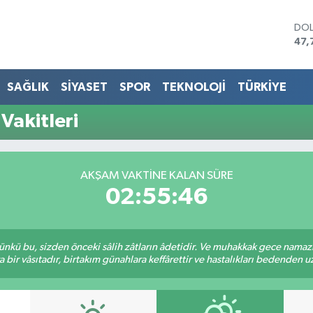
DO
47,
EU
55,
STE
SAĞLIK
SİYASET
SPOR
TEKNOLOJİ
TÜRKİYE
64,
GRA
Vakitleri
666
BİS
13.
BIT
AKŞAM VAKTINE KALAN SÜRE
64.
02:55:46
kü bu, sizden önceki sâlih zâtların âdetidir. Ve muhakkak gece namazı,
r vâsıtadır, birtakım günahlara keffârettir ve hastalıkları bedenden uzak