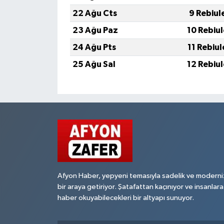
22 Ağu Cts
9 Rebiul
23 Ağu Paz
10 Rebiu
24 Ağu Pts
11 Rebiu
25 Ağu Sal
12 Rebiu
Afyon Haber, yepyeni temasıyla sadelik ve moderni
bir araya getiriyor. Şatafattan kaçınıyor ve insanlara
haber okuyabilecekleri bir altyapı sunuyor.