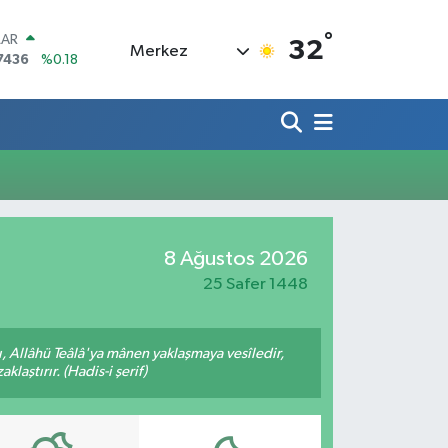
°
LAR
32
Merkez
7436
%0.18
RO
2510
%0.32
RLİN
4811
%0.38
M ALTIN
0.55
%0.03
T100
779
%-14
COIN
8 Ağustos 2026
944,08
%-0.18
25 Safer 1448
 Allâhü Teâlâ'ya mânen yaklaşmaya vesîledir,
laştırır. (Hadis-i şerif)