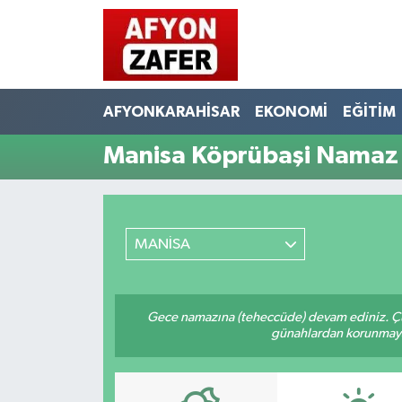
AFYONKARAHİSAR
EKONOMİ
EĞİTİM
Manisa Köprübaşi Namaz 
MANİSA
Gece namazına (teheccüde) devam ediniz. Çün
günahlardan korunmaya bi