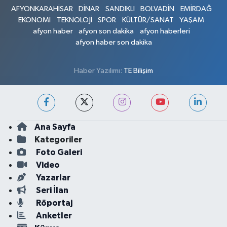
AFYONKARAHİSAR
DİNAR
SANDIKLI
BOLVADİN
EMİRDAĞ
EKONOMİ
TEKNOLOJİ
SPOR
KÜLTÜR/SANAT
YAŞAM
afyon haber
afyon son dakika
afyon haberleri
afyon haber son dakika
Haber Yazılımı:
TE Bilişim
Ana Sayfa
Kategoriler
Foto Galeri
Video
Yazarlar
Seri İlan
Röportaj
Anketler