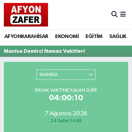
AFYONKARAHİSAR
EKONOMİ
EĞİTİM
SAĞLIK
Manisa Demirci Namaz Vakitleri
MANİSA
İMSAK VAKTINE KALAN SÜRE
04:00:10
7 Ağustos 2026
24 Safer 1448