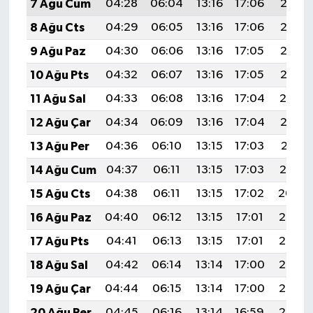
7 Ağu Cum
04:28
06:04
13:16
17:06
20:18
8 Ağu Cts
04:29
06:05
13:16
17:06
20:17
9 Ağu Paz
04:30
06:06
13:16
17:05
20:16
10 Ağu Pts
04:32
06:07
13:16
17:05
20:15
11 Ağu Sal
04:33
06:08
13:16
17:04
20:14
12 Ağu Çar
04:34
06:09
13:16
17:04
20:12
13 Ağu Per
04:36
06:10
13:15
17:03
20:11
14 Ağu Cum
04:37
06:11
13:15
17:03
20:10
15 Ağu Cts
04:38
06:11
13:15
17:02
20:09
16 Ağu Paz
04:40
06:12
13:15
17:01
20:07
17 Ağu Pts
04:41
06:13
13:15
17:01
20:06
18 Ağu Sal
04:42
06:14
13:14
17:00
20:05
19 Ağu Çar
04:44
06:15
13:14
17:00
20:03
20 Ağu Per
04:45
06:16
13:14
16:59
20:02