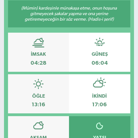
(Mümin) kardeşinle münakaşa etme, onun hoşuna
gitmeyecek şakalar yapma ve ona yerine
getiremeyeceğin bir söz verme. (Hadis-i şerif)
İMSAK
GÜNEŞ
04:28
06:04
ÖĞLE
İKINDI
13:16
17:06
AKŞAM
YATSI