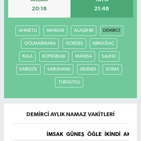
20:18
21:48
AHMETLİ
AKHİSAR
ALAŞEHİR
DEMİRCİ
GÖLMARMARA
GÖRDES
KIRKAĞAÇ
KULA
KÖPRÜBAŞI
MANİSA
SALİHLİ
SARIGÖL
SARUHANLI
SELENDİ
SOMA
TURGUTLU
DEMİRCİ AYLIK NAMAZ VAKITLERI
İMSAK
GÜNEŞ
ÖĞLE
İKINDI
AKŞA