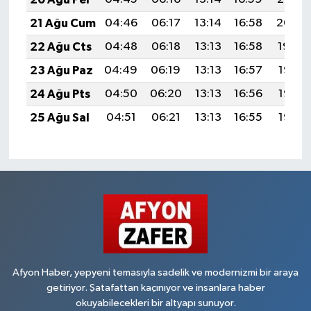
21 Ağu Cum
04:46
06:17
13:14
16:58
20:00
22 Ağu Cts
04:48
06:18
13:13
16:58
19:59
23 Ağu Paz
04:49
06:19
13:13
16:57
19:58
24 Ağu Pts
04:50
06:20
13:13
16:56
19:56
25 Ağu Sal
04:51
06:21
13:13
16:55
19:55
Afyon Haber, yepyeni temasıyla sadelik ve modernizmi bir araya
getiriyor. Şatafattan kaçınıyor ve insanlara haber
okuyabilecekleri bir altyapı sunuyor.