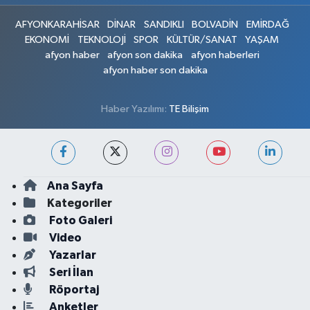
AFYONKARAHİSAR
DİNAR
SANDIKLI
BOLVADİN
EMİRDAĞ
EKONOMİ
TEKNOLOJİ
SPOR
KÜLTÜR/SANAT
YAŞAM
afyon haber
afyon son dakika
afyon haberleri
afyon haber son dakika
Haber Yazılımı:
TE Bilişim
Ana Sayfa
Kategoriler
Foto Galeri
Video
Yazarlar
Seri İlan
Röportaj
Anketler