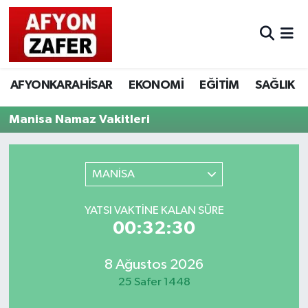
AFYONKARAHİSAR
EKONOMİ
EĞİTİM
SAĞLIK
Manisa Namaz Vakitleri
MANİSA
YATSI VAKTINE KALAN SÜRE
00:32:30
8 Ağustos 2026
25 Safer 1448