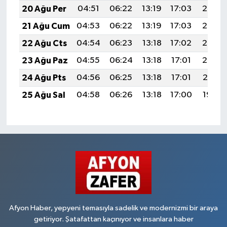
20 Ağu Per
04:51
06:22
13:19
17:03
20:06
21 Ağu Cum
04:53
06:22
13:19
17:03
20:05
22 Ağu Cts
04:54
06:23
13:18
17:02
20:03
23 Ağu Paz
04:55
06:24
13:18
17:01
20:02
24 Ağu Pts
04:56
06:25
13:18
17:01
20:01
25 Ağu Sal
04:58
06:26
13:18
17:00
19:59
Afyon Haber, yepyeni temasıyla sadelik ve modernizmi bir araya
getiriyor. Şatafattan kaçınıyor ve insanlara haber