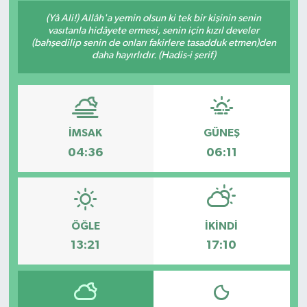
(Yâ Ali!) Allâh'a yemin olsun ki tek bir kişinin senin
vasıtanla hidâyete ermesi, senin için kızıl develer
(bahşedilip senin de onları fakirlere tasadduk etmen)den
daha hayırlıdır. (Hadis-i şerif)
İMSAK
GÜNEŞ
04:36
06:11
ÖĞLE
İKINDI
13:21
17:10