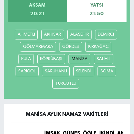
AKŞAM
YATSI
20:21
21:50
AHMETLİ
AKHİSAR
ALAŞEHİR
DEMİRCİ
GÖLMARMARA
GÖRDES
KIRKAĞAÇ
KULA
KÖPRÜBAŞI
MANİSA
SALİHLİ
SARIGÖL
SARUHANLI
SELENDİ
SOMA
TURGUTLU
MANİSA AYLIK NAMAZ VAKITLERI
İMSAK
GÜNEŞ
ÖĞLE
İKINDI
AKŞA