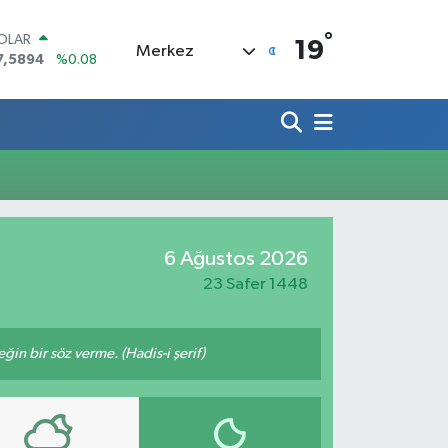
°
OLAR
19
Merkez
7,5894
%0.08
URO
5,0398
%-0.02
TERLİN
4,1581
%0.16
RAM ALTIN
508.83
%4.44
İST100
3.703
%11
ITCOIN
6 Ağustos 2026
4.927,78
%1.32
23 Safer 1448
n bir söz verme. (Hadis-i şerif)