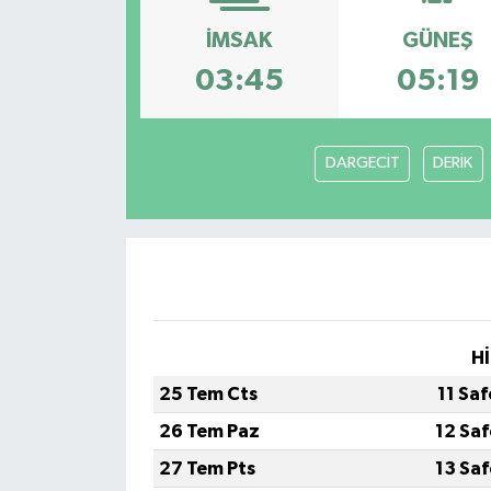
İMSAK
GÜNEŞ
03:45
05:19
DARGECİT
DERİK
Hİ
25 Tem Cts
11 Sa
26 Tem Paz
12 Sa
27 Tem Pts
13 Sa