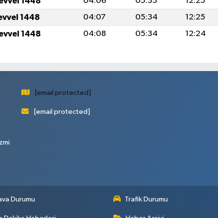
levvel 1448
04:06
05:33
12:25
levvel 1448
04:07
05:34
12:25
levvel 1448
04:08
05:34
12:24
[email protected]
[email protected]
zmi
ava Durumu
Trafik Durumu