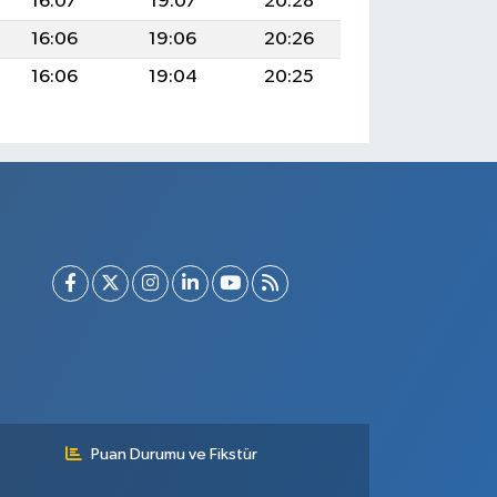
16:07
19:07
20:28
16:06
19:06
20:26
16:06
19:04
20:25
Puan Durumu ve Fikstür