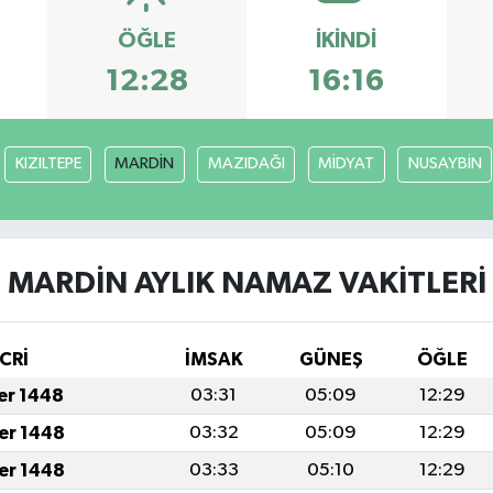
ÖĞLE
İKINDI
12:28
16:16
KIZILTEPE
MARDİN
MAZIDAĞI
MİDYAT
NUSAYBİN
MARDİN AYLIK NAMAZ VAKITLERI
CRİ
İMSAK
GÜNEŞ
ÖĞLE
fer 1448
03:31
05:09
12:29
fer 1448
03:32
05:09
12:29
fer 1448
03:33
05:10
12:29