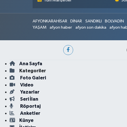
Tüm Manşetler
Son
AFYONKARAHİSAR
DİNAR
SANDIKLI
BOLVADİN
YAŞAM
afyon haber
afyon son dakika
afyon hab
Ana Sayfa
Kategoriler
Foto Galeri
Video
Yazarlar
Seri İlan
Röportaj
Anketler
Künye