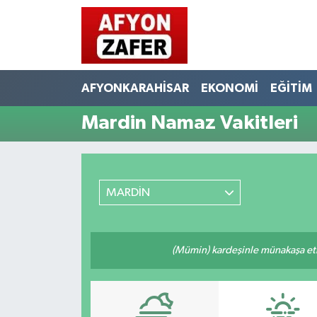
AFYONKARAHİSAR
EKONOMİ
EĞİTİM
Mardin Namaz Vakitleri
MARDİN
(Mümin) kardeşinle münakaşa etm