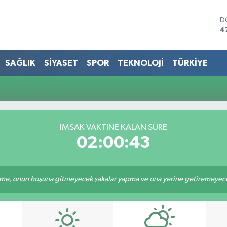
D
4
E
5
S
SAĞLIK
SİYASET
SPOR
TEKNOLOJİ
TÜRKİYE
6
G
6
B
1
B
İMSAK VAKTINE KALAN SÜRE
6
02:00:43
e, onun hoşuna gitmeyecek şakalar yapma ve ona yerine getiremeyeceği