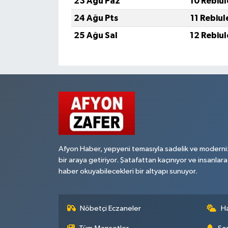
23 Ağu Paz
10 Rebiu
24 Ağu Pts
11 Rebiu
25 Ağu Sal
12 Rebiu
Afyon Haber, yepyeni temasıyla sadelik ve moderni
bir araya getiriyor. Şatafattan kaçınıyor ve insanlara
haber okuyabilecekleri bir altyapı sunuyor.
Nöbetçi Eczaneler
H