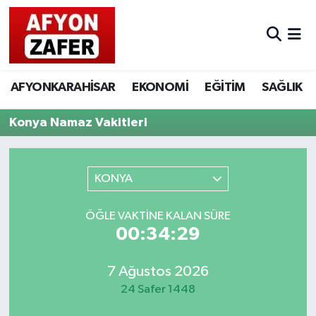
AFYONKARAHİSAR
EKONOMİ
EĞİTİM
SAĞLIK
Konya Namaz Vakitleri
KONYA
ÖĞLE VAKTINE KALAN SÜRE
00:34:29
7 Ağustos 2026
24 Safer 1448