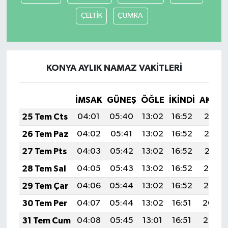
ÇELTİK
ÇUMRA
KONYA AYLIK NAMAZ VAKITLERI
İMSAK
GÜNEŞ
ÖĞLE
İKINDI
AKŞA
25 Tem Cts
04:01
05:40
13:02
16:52
20:13
26 Tem Paz
04:02
05:41
13:02
16:52
20:12
27 Tem Pts
04:03
05:42
13:02
16:52
20:11
28 Tem Sal
04:05
05:43
13:02
16:52
20:10
29 Tem Çar
04:06
05:44
13:02
16:52
20:10
30 Tem Per
04:07
05:44
13:02
16:51
20:09
31 Tem Cum
04:08
05:45
13:01
16:51
20:08