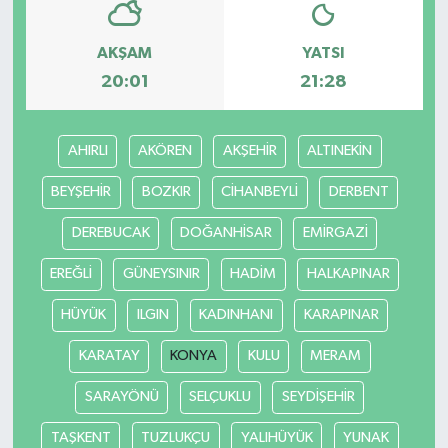
AKŞAM
YATSI
20:01
21:28
AHIRLI
AKÖREN
AKŞEHİR
ALTINEKİN
BEYŞEHİR
BOZKIR
CİHANBEYLİ
DERBENT
DEREBUCAK
DOĞANHİSAR
EMİRGAZİ
EREĞLİ
GÜNEYSINIR
HADİM
HALKAPINAR
HÜYÜK
ILGIN
KADINHANI
KARAPINAR
KARATAY
KONYA
KULU
MERAM
SARAYÖNÜ
SELÇUKLU
SEYDİŞEHİR
TAŞKENT
TUZLUKÇU
YALIHÜYÜK
YUNAK