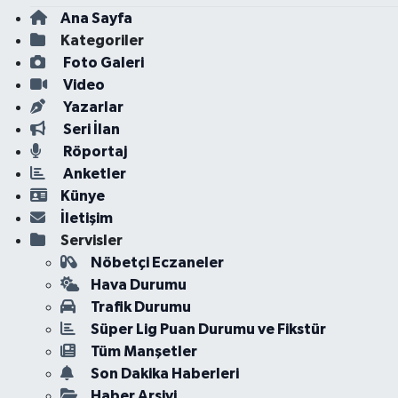
Ana Sayfa
Kategoriler
Foto Galeri
Video
Yazarlar
Seri İlan
Röportaj
Anketler
Künye
İletişim
Servisler
Nöbetçi Eczaneler
Hava Durumu
Trafik Durumu
Süper Lig Puan Durumu ve Fikstür
Tüm Manşetler
Son Dakika Haberleri
Haber Arşivi