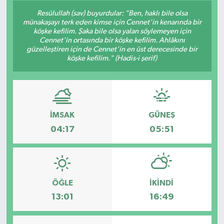
Resûlullah (sav) buyurdular: "Ben, haklı bile olsa
münakaşayı terk eden kimse için Cennet'in kenarında bir
köşke kefilim. Şaka bile olsa yalan söylemeyen için
Cennet'in ortasında bir köşke kefilim. Ahlâkını
güzelleştiren için de Cennet'in en üst derecesinde bir
köşke kefilim." (Hadis-i şerif)
İMSAK
GÜNEŞ
04:17
05:51
ÖĞLE
İKINDI
13:01
16:49