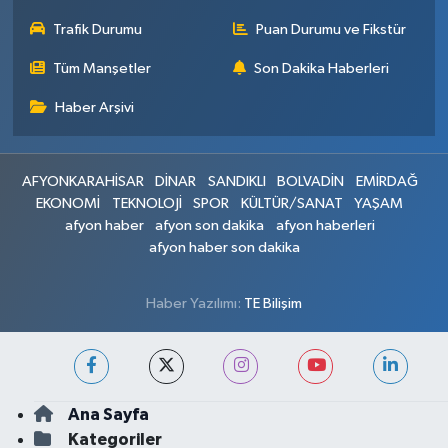
Trafik Durumu
Puan Durumu ve Fikstür
Tüm Manşetler
Son Dakika Haberleri
Haber Arşivi
AFYONKARAHİSAR
DİNAR
SANDIKLI
BOLVADİN
EMİRDAĞ
EKONOMİ
TEKNOLOJİ
SPOR
KÜLTÜR/SANAT
YAŞAM
afyon haber
afyon son dakika
afyon haberleri
afyon haber son dakika
Haber Yazılımı:
TE Bilişim
Ana Sayfa
Kategoriler