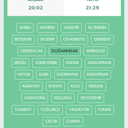
20:02
21:29
AHIRLI
AKÖREN
AKŞEHİR
ALTINEKİN
BEYŞEHİR
BOZKIR
CİHANBEYLİ
DERBENT
DEREBUCAK
DOĞANHİSAR
EMİRGAZİ
EREĞLİ
GÜNEYSINIR
HADİM
HALKAPINAR
HÜYÜK
ILGIN
KADINHANI
KARAPINAR
KARATAY
KONYA
KULU
MERAM
SARAYÖNÜ
SELÇUKLU
SEYDİŞEHİR
TAŞKENT
TUZLUKÇU
YALIHÜYÜK
YUNAK
ÇELTİK
ÇUMRA