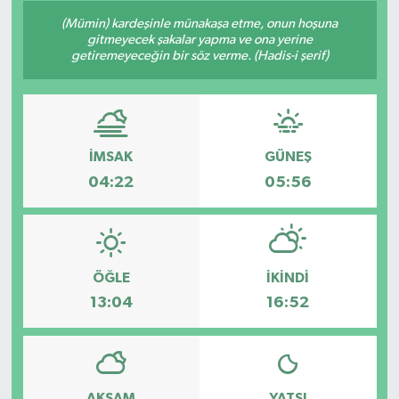
(Mümin) kardeşinle münakaşa etme, onun hoşuna
gitmeyecek şakalar yapma ve ona yerine
getiremeyeceğin bir söz verme. (Hadis-i şerif)
İMSAK
GÜNEŞ
04:22
05:56
ÖĞLE
İKINDI
13:04
16:52
AKŞAM
YATSI