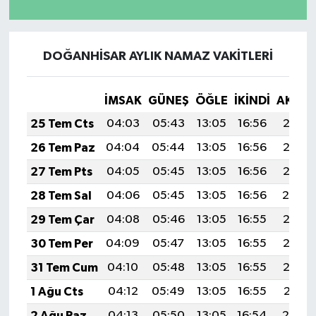
DOĞANHİSAR AYLIK NAMAZ VAKITLERI
İMSAK
GÜNEŞ
ÖĞLE
İKINDI
AKŞA
25 Tem Cts
04:03
05:43
13:05
16:56
20:17
26 Tem Paz
04:04
05:44
13:05
16:56
20:16
27 Tem Pts
04:05
05:45
13:05
16:56
20:15
28 Tem Sal
04:06
05:45
13:05
16:56
20:14
29 Tem Çar
04:08
05:46
13:05
16:55
20:13
30 Tem Per
04:09
05:47
13:05
16:55
20:13
31 Tem Cum
04:10
05:48
13:05
16:55
20:12
1 Ağu Cts
04:12
05:49
13:05
16:55
20:11
2 Ağu Paz
04:13
05:50
13:05
16:54
20:10