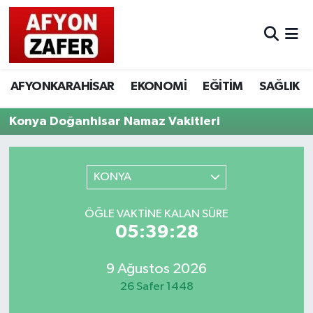
AFYONKARAHİSAR
EKONOMİ
EĞİTİM
SAĞLIK
Konya Doğanhisar Namaz Vakitleri
KONYA
ÖĞLE VAKTINE KALAN SÜRE
05:39:28
9 Ağustos 2026
26 Safer 1448