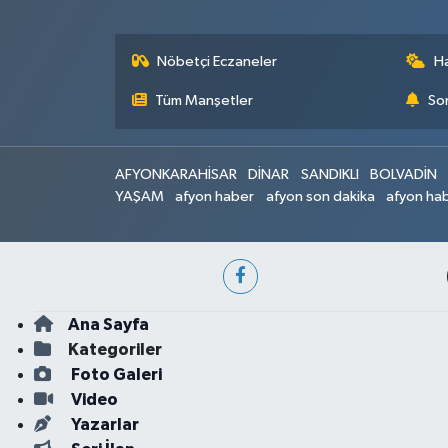
Nöbetçi Eczaneler
H
Tüm Manşetler
Son
AFYONKARAHİSAR
DİNAR
SANDIKLI
BOLVADİN
YAŞAM
afyon haber
afyon son dakika
afyon hab
Ana Sayfa
Kategoriler
Foto Galeri
Video
Yazarlar