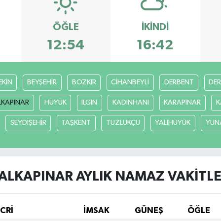
ÖĞLE
İKINDI
12:54
16:42
EKİN
BEYŞEHİR
BOZKIR
CİHANBEYLİ
DERBENT
DE
LKAPINAR
HÜYÜK
ILGIN
KADINHANI
KARAPINAR
K
SEYDİŞEHİR
TAŞKENT
TUZLUKÇU
YALIHÜYÜK
YUN
ALKAPINAR AYLIK NAMAZ VAKITLE
İCRİ
İMSAK
GÜNEŞ
ÖĞLE