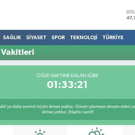
DO
47,
EU
55,
STE
SAĞLIK
SİYASET
SPOR
TEKNOLOJİ
TÜRKİYE
64,
GRA
Vakitleri
657
BİS
13.
BIT
ÖĞLE VAKTINE KALAN SÜRE
64.
01:33:21
lâ'ya daha sevimli hiçbir kimse yoktur. Günah işlemeye devam eden yaşl
kimse yoktur. (Hadis-i şerif)