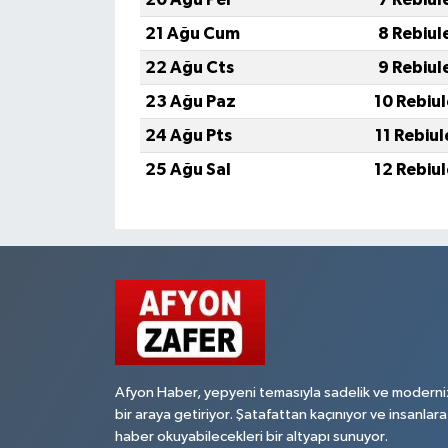
21 Ağu Cum
8 Rebiul
22 Ağu Cts
9 Rebiul
23 Ağu Paz
10 Rebiu
24 Ağu Pts
11 Rebiu
25 Ağu Sal
12 Rebiu
Afyon Haber, yepyeni temasıyla sadelik ve moderni
bir araya getiriyor. Şatafattan kaçınıyor ve insanlara
haber okuyabilecekleri bir altyapı sunuyor.