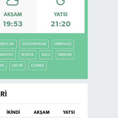
AKŞAM
YATSI
19:53
21:20
REBUCAK
DOĞANHİSAR
EMİRGAZİ
ARATAY
KONYA
KULU
MERAM
AK
ÇELTİK
ÇUMRA
RI
İKINDI
AKŞAM
YATSI