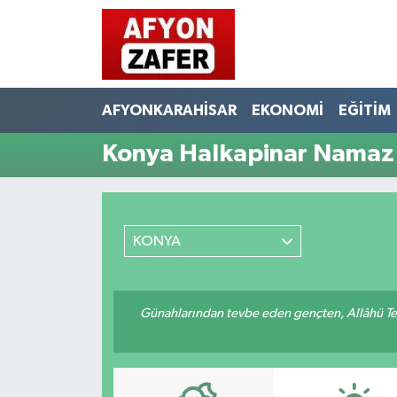
AFYONKARAHİSAR
EKONOMİ
EĞİTİM
Konya Halkapinar Namaz 
KONYA
Günahlarından tevbe eden gençten, Allâhü Teâ