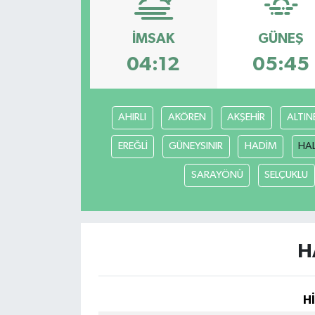
İMSAK
GÜNEŞ
04:12
05:45
AHIRLI
AKÖREN
AKŞEHİR
ALTIN
EREĞLİ
GÜNEYSINIR
HADİM
HA
SARAYÖNÜ
SELÇUKLU
H
H