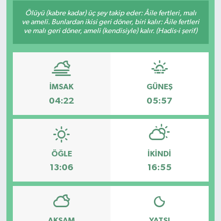
Ölüyü (kabre kadar) üç şey takip eder: Âile fertleri, malı
ve ameli. Bunlardan ikisi geri döner, biri kalır: Âile fertleri
ve malı geri döner, ameli (kendisiyle) kalır. (Hadis-i şerif)
İMSAK
GÜNEŞ
04:22
05:57
ÖĞLE
İKINDI
13:06
16:55
AKŞAM
YATSI