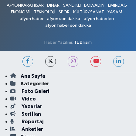
AFYONKARAHİSAR
DİNAR
SANDIKLI
BOLVADİN
EMİRDAĞ
EKONOMİ
TEKNOLOJİ
SPOR
KÜLTÜR/SANAT
YAŞAM
afyon haber
afyon son dakika
afyon haberleri
afyon haber son dakika
Haber Yazılımı:
TE Bilişim
Ana Sayfa
Kategoriler
Foto Galeri
Video
Yazarlar
Seri İlan
Röportaj
Anketler