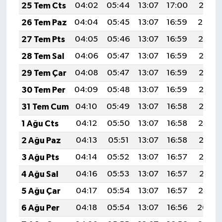
25 Tem Cts
04:02
05:44
13:07
17:00
20:21
26 Tem Paz
04:04
05:45
13:07
16:59
20:20
27 Tem Pts
04:05
05:46
13:07
16:59
20:19
28 Tem Sal
04:06
05:47
13:07
16:59
20:18
29 Tem Çar
04:08
05:47
13:07
16:59
20:17
30 Tem Per
04:09
05:48
13:07
16:59
20:16
31 Tem Cum
04:10
05:49
13:07
16:58
20:15
1 Ağu Cts
04:12
05:50
13:07
16:58
20:14
2 Ağu Paz
04:13
05:51
13:07
16:58
20:13
3 Ağu Pts
04:14
05:52
13:07
16:57
20:12
4 Ağu Sal
04:16
05:53
13:07
16:57
20:11
5 Ağu Çar
04:17
05:54
13:07
16:57
20:10
6 Ağu Per
04:18
05:54
13:07
16:56
20:09