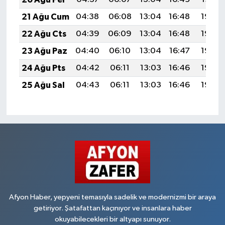
21 Ağu Cum
04:38
06:08
13:04
16:48
19:50
22 Ağu Cts
04:39
06:09
13:04
16:48
19:49
23 Ağu Paz
04:40
06:10
13:04
16:47
19:48
24 Ağu Pts
04:42
06:11
13:03
16:46
19:46
25 Ağu Sal
04:43
06:11
13:03
16:46
19:45
Afyon Haber, yepyeni temasıyla sadelik ve modernizmi bir araya
getiriyor. Şatafattan kaçınıyor ve insanlara haber
okuyabilecekleri bir altyapı sunuyor.