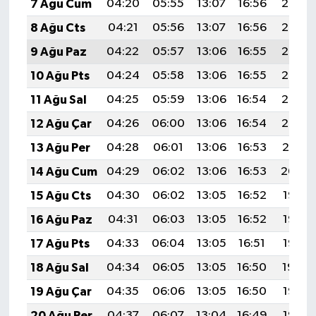
7 Ağu Cum
04:20
05:55
13:07
16:56
20:08
8 Ağu Cts
04:21
05:56
13:07
16:56
20:07
9 Ağu Paz
04:22
05:57
13:06
16:55
20:06
10 Ağu Pts
04:24
05:58
13:06
16:55
20:05
11 Ağu Sal
04:25
05:59
13:06
16:54
20:03
12 Ağu Çar
04:26
06:00
13:06
16:54
20:02
13 Ağu Per
04:28
06:01
13:06
16:53
20:01
14 Ağu Cum
04:29
06:02
13:06
16:53
20:00
15 Ağu Cts
04:30
06:02
13:05
16:52
19:58
16 Ağu Paz
04:31
06:03
13:05
16:52
19:57
17 Ağu Pts
04:33
06:04
13:05
16:51
19:56
18 Ağu Sal
04:34
06:05
13:05
16:50
19:54
19 Ağu Çar
04:35
06:06
13:05
16:50
19:53
20 Ağu Per
04:37
06:07
13:04
16:49
19:52