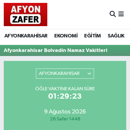
AFYONKARAHİSAR
EKONOMİ
EĞİTİM
SAĞLIK
Afyonkarahisar Bolvadin Namaz Vakitleri
AFYONKARAHİSAR
ÖĞLE VAKTINE KALAN SÜRE
01:29:23
9 Ağustos 2026
26 Safer 1448