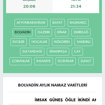
20:06
21:34
AFYONKARAHİSAR
BAYAT
BAŞMAKÇI
BOLVADİN
DAZKIRI
DİNAR
EMİRDAĞ
EVCİLER
HOCALAR
KIZILÖREN
SANDIKLI
SULTANDAĞI
SİNANPAŞA
ÇAY
ÇOBANLAR
İHSANİYE
İSCEHİSAR
ŞUHUT
BOLVADİN AYLIK NAMAZ VAKITLERI
İMSAK
GÜNEŞ
ÖĞLE
İKINDI
AKŞA