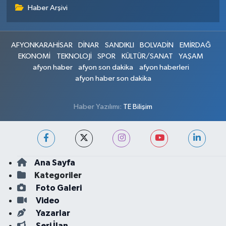
Haber Arşivi
AFYONKARAHİSAR
DİNAR
SANDIKLI
BOLVADİN
EMİRDAĞ
EKONOMİ
TEKNOLOJİ
SPOR
KÜLTÜR/SANAT
YAŞAM
afyon haber
afyon son dakika
afyon haberleri
afyon haber son dakika
Haber Yazılımı:
TE Bilişim
Ana Sayfa
Kategoriler
Foto Galeri
Video
Yazarlar
Seri İlan