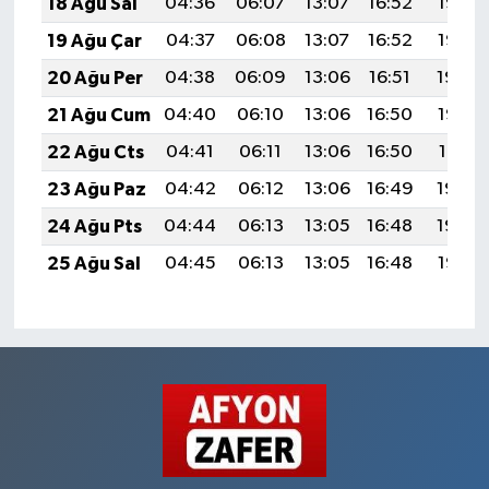
18 Ağu Sal
04:36
06:07
13:07
16:52
19:57
19 Ağu Çar
04:37
06:08
13:07
16:52
19:55
20 Ağu Per
04:38
06:09
13:06
16:51
19:54
21 Ağu Cum
04:40
06:10
13:06
16:50
19:52
22 Ağu Cts
04:41
06:11
13:06
16:50
19:51
23 Ağu Paz
04:42
06:12
13:06
16:49
19:50
24 Ağu Pts
04:44
06:13
13:05
16:48
19:48
25 Ağu Sal
04:45
06:13
13:05
16:48
19:47