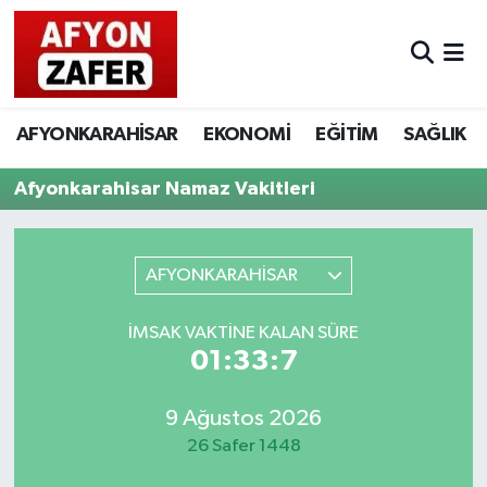
AFYONKARAHİSAR
EKONOMİ
EĞİTİM
SAĞLIK
Afyonkarahisar Namaz Vakitleri
AFYONKARAHİSAR
İMSAK VAKTINE KALAN SÜRE
01:33:7
9 Ağustos 2026
26 Safer 1448