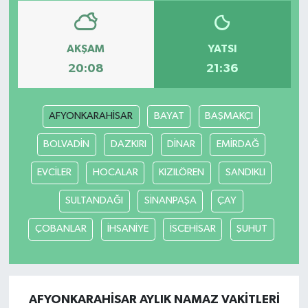
AKŞAM
YATSI
20:08
21:36
AFYONKARAHİSAR
BAYAT
BAŞMAKÇI
BOLVADİN
DAZKIRI
DİNAR
EMİRDAĞ
EVCİLER
HOCALAR
KIZILÖREN
SANDIKLI
SULTANDAĞI
SİNANPAŞA
ÇAY
ÇOBANLAR
İHSANİYE
İSCEHİSAR
ŞUHUT
AFYONKARAHİSAR AYLIK NAMAZ VAKITLERI