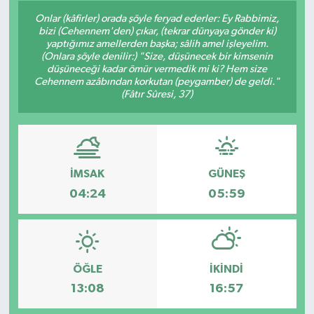
Onlar (kâfirler) orada şöyle feryad ederler: Ey Rabbimiz,
bizi (Cehennem'den) çıkar, (tekrar dünyaya gönder ki)
yaptığımız amellerden başka; sâlih amel işleyelim.
(Onlara şöyle denilir:) "Size, düşünecek bir kimsenin
düşüneceği kadar ömür vermedik mi ki? Hem size
Cehennem azâbından korkutan (peygamber) de geldi."
(Fâtır Sûresi, 37)
İMSAK
GÜNEŞ
04:24
05:59
ÖĞLE
İKINDI
13:08
16:57