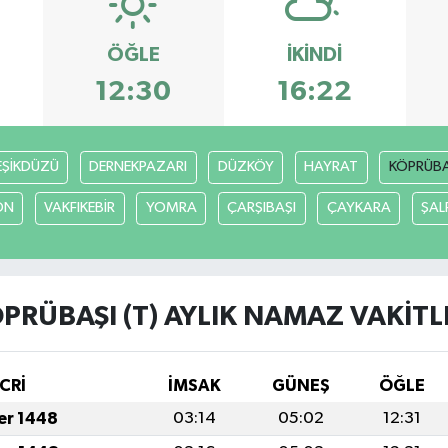
ÖĞLE
İKINDI
12:30
16:22
EŞİKDÜZÜ
DERNEKPAZARI
DÜZKÖY
HAYRAT
KÖPRÜBAŞ
ON
VAKFIKEBİR
YOMRA
ÇARŞIBAŞI
ÇAYKARA
ŞAL
PRÜBAŞI (T) AYLIK NAMAZ VAKITL
CRİ
İMSAK
GÜNEŞ
ÖĞLE
fer 1448
03:14
05:02
12:31