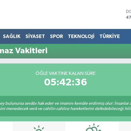
D
47
E
55
ST
SAĞLIK
SİYASET
SPOR
TEKNOLOJİ
TÜRKİYE
64
GR
maz Vakitleri
6
Bİ
13
BI
ÖĞLE VAKTINE KALAN SÜRE
64
05:42:36
 şey bulunursa sevâbı hak eder ve imanını kemâle erdirmiş olur: İnsanlar 
ini menedecek verâ ve cahilin cahilce hareketlerini defedebileceği hili