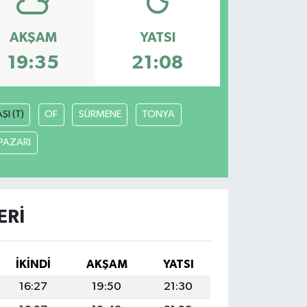
AKŞAM
YATSI
19:35
21:08
I (T)
OF
SÜRMENE
TONYA
PAZARI
ERI
İKINDI
AKŞAM
YATSI
16:27
19:50
21:30