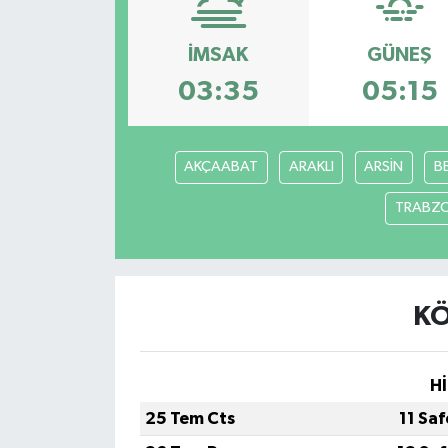
İMSAK
GÜNEŞ
03:35
05:15
AKÇAABAT
ARAKLI
ARSİN
B
TRABZ
KÖ
Hİ
25 Tem Cts
11 Sa