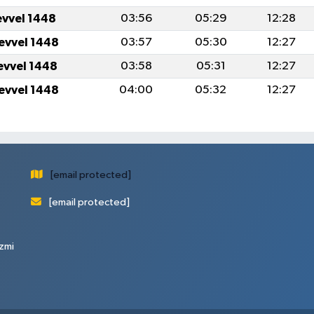
evvel 1448
03:56
05:29
12:28
levvel 1448
03:57
05:30
12:27
levvel 1448
03:58
05:31
12:27
levvel 1448
04:00
05:32
12:27
[email protected]
[email protected]
zmi