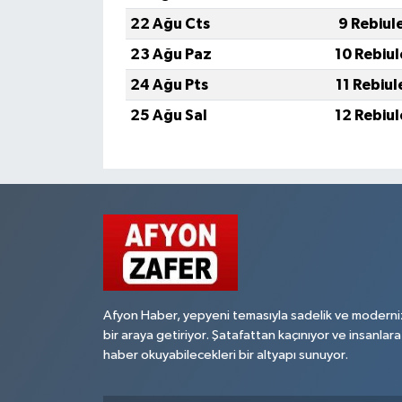
22 Ağu Cts
9 Rebiul
23 Ağu Paz
10 Rebiu
24 Ağu Pts
11 Rebiu
25 Ağu Sal
12 Rebiu
Afyon Haber, yepyeni temasıyla sadelik ve moderni
bir araya getiriyor. Şatafattan kaçınıyor ve insanlara
haber okuyabilecekleri bir altyapı sunuyor.