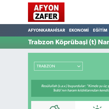
AFYONKARAHİSAR
EKONOMİ
EĞİTİM
Trabzon Köprübaşi (t) Na
TRABZON
Resûlullah (s.a.v.) buyurdular: "Kimde şu üç
Teâlâ'nın haram kıldıklarından kendis