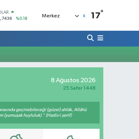
°
OLAR
17
Merkez
,7436
%0.18
URO
,2510
%0.32
ERLİN
,4811
%0.38
AM ALTIN
660.55
%0.03
ST100
.779
%-14
TCOIN
8 Ağustos 2026
.960,21
%0.87
25 Safer 1448
arasında geçinebileceği (güzel) ahlâk, Allâhü
m (yumuşak huyluluk)." (Hadis-i şerif)