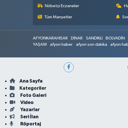
Nöbetçi Eczaneler
H
Tüm Manşetler
Son
AFYONKARAHİSAR
DİNAR
SANDIKLI
BOLVADİN
YAŞAM
afyon haber
afyon son dakika
afyon hab
Ana Sayfa
Kategoriler
Foto Galeri
Video
Yazarlar
Seri İlan
Röportaj