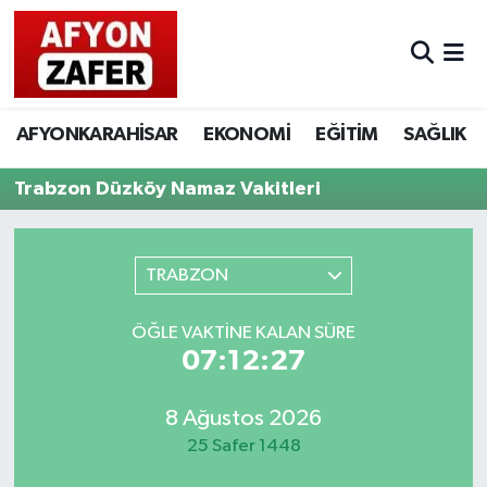
AFYONKARAHİSAR
EKONOMİ
EĞİTİM
SAĞLIK
Trabzon Düzköy Namaz Vakitleri
TRABZON
ÖĞLE VAKTINE KALAN SÜRE
07:12:27
8 Ağustos 2026
25 Safer 1448