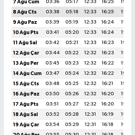
7 Ağu Cum
03:36
05:17
12:33
16:25
19:39
8 Ağu Cts
03:38
05:18
12:33
16:25
19:38
9 Ağu Paz
03:39
05:19
12:33
16:24
19:37
10 Ağu Pts
03:41
05:20
12:33
16:24
19:36
11 Ağu Sal
03:42
05:21
12:33
16:23
19:34
12 Ağu Çar
03:44
05:22
12:32
16:23
19:33
13 Ağu Per
03:45
05:23
12:32
16:22
19:32
14 Ağu Cum
03:47
05:24
12:32
16:22
19:30
15 Ağu Cts
03:48
05:25
12:32
16:21
19:29
16 Ağu Paz
03:50
05:26
12:32
16:20
19:27
17 Ağu Pts
03:51
05:27
12:32
16:20
19:26
18 Ağu Sal
03:52
05:28
12:31
16:19
19:25
19 Ağu Çar
03:54
05:29
12:31
16:18
19:23
20 Ağu Per
03:55
05:30
12:31
16:18
19:22