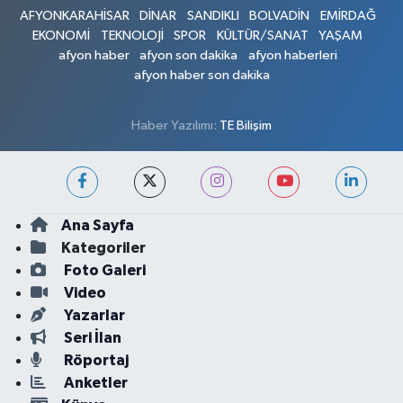
AFYONKARAHİSAR
DİNAR
SANDIKLI
BOLVADİN
EMİRDAĞ
EKONOMİ
TEKNOLOJİ
SPOR
KÜLTÜR/SANAT
YAŞAM
afyon haber
afyon son dakika
afyon haberleri
afyon haber son dakika
Haber Yazılımı:
TE Bilişim
Ana Sayfa
Kategoriler
Foto Galeri
Video
Yazarlar
Seri İlan
Röportaj
Anketler