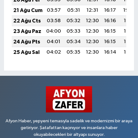
21 Ağu Cum
03:57
05:31
12:31
16:17
19:20
22 Ağu Cts
03:58
05:32
12:30
16:16
19:19
23 Ağu Paz
04:00
05:33
12:30
16:15
19:17
24 Ağu Pts
04:01
05:34
12:30
16:15
19:16
25 Ağu Sal
04:02
05:35
12:30
16:14
19:14
Afyon Haber, yepyeni temasıyla sadelik ve modernizmi bir araya
getiriyor. Şatafattan kaçınıyor ve insanlara haber
okuyabilecekleri bir altyapı sunuyor.