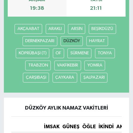
19:38
21:11
AKÇAABAT
ARAKLI
ARSİN
BEŞİKDÜZÜ
DERNEKPAZARI
DÜZKÖY
HAYRAT
KÖPRÜBAŞI (T)
OF
SÜRMENE
TONYA
TRABZON
VAKFIKEBİR
YOMRA
ÇARŞIBAŞI
ÇAYKARA
ŞALPAZARI
DÜZKÖY AYLIK NAMAZ VAKITLERI
İMSAK
GÜNEŞ
ÖĞLE
İKINDI
AKŞA