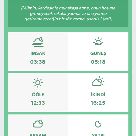
(Mümin) kardeşinle münakaşa etme, onun hoşuna
gitmeyecek şakalar yapma ve ona yerine
getiremeyeceğin bir söz verme. (Hadis-i şerif)
İMSAK
GÜNEŞ
03:38
05:18
ÖĞLE
İKINDI
12:33
16:25
AKŞAM
YATSI