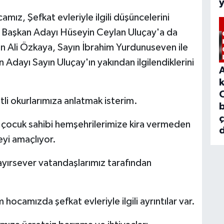
mız, Şefkat evleriyle ilgili düşüncelerini
ye Başkan Adayı Hüseyin Ceylan Uluçay'a da
yın Ali Özkaya, Sayın İbrahim Yurdunuseven ile
Adayı Sayın Uluçay'ın yakından ilgilendiklerini
etli okurlarımıza anlatmak isterim.
b
uk çocuk sahibi hemşehrilerimize kira vermeden
d
eyi amaçlıyor.
ayırsever vatandaşlarımız tarafından
hocamızda şefkat evleriyle ilgili ayrıntılar var.