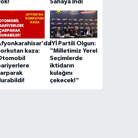
yok!
Sahaya İndi
Afyonkarahisar’da
İYİ Partili Olgun:
korkutan kaza:
"Milletimiz Yerel
Otomobil
Seçimlerde
ariyerlere
iktidarın
çarparak
kulağını
urabildi!
çekecek!"