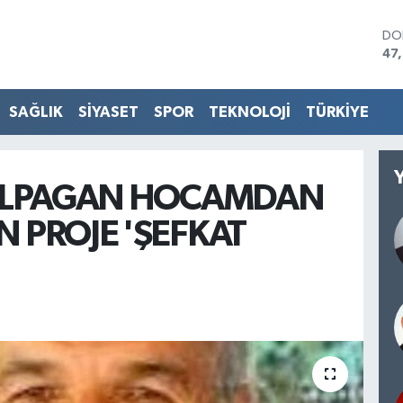
DO
47
EU
55
ST
SAĞLIK
SİYASET
SPOR
TEKNOLOJİ
TÜRKİYE
64
GR
65
Bİ
 ALPAGAN HOCAMDAN
13.
BI
 PROJE 'ŞEFKAT
64