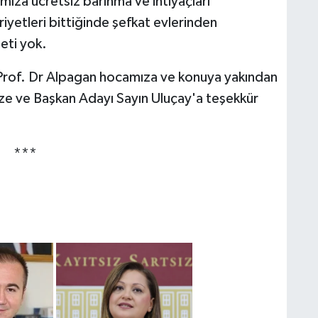
ıza ücretsiz barınma ve ihtiyaçları
iyetleri bittiğinde şefkat evlerinden
eti yok.
n Prof. Dr Alpagan hocamıza ve konuya yakından
mize ve Başkan Adayı Sayın Uluçay'a teşekkür
***