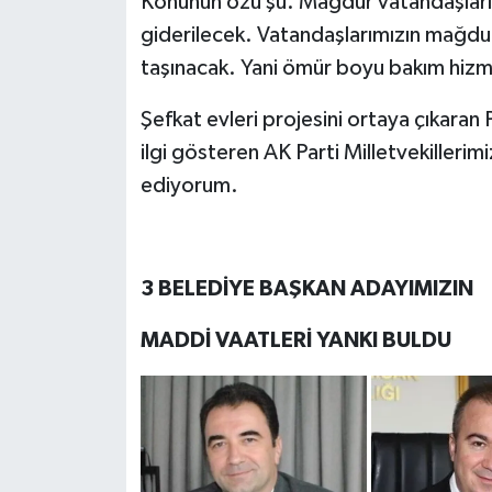
Konunun özü şu. Mağdur vatandaşlarım
giderilecek. Vatandaşlarımızın mağdur
taşınacak. Yani ömür boyu bakım hizm
Şefkat evleri projesini ortaya çıkara
ilgi gösteren AK Parti Milletvekilleri
ediyorum.
3 BELEDİYE BAŞKAN ADAYIMIZIN
MADDİ VAATLERİ YANKI BULDU