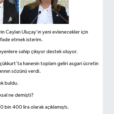
n Ceylan Uluçay'ın yeni evlenecekler için
 ifade etmek isterim.
yenlere sahip çıkıyor destek oluyor.
kkurt’ta hanenin toplam geliri asgari ücretin
arının sözünü verdi.
ık buldu.
sal ne demişti?
0 bin 400 lira olarak açıklamıştı.