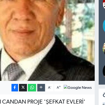
-
+
A
A
CANDAN PROJE 'ŞEFKAT EVLERİ'