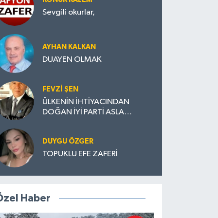
Sevgili okurlar,
AYHAN KALKAN
DUAYEN OLMAK
FEVZI ŞEN
ÜLKENİN İHTİYACINDAN
DOĞAN İYİ PARTİ ASLA
DAĞILMAMALI
DUYGU ÖZGER
TOPUKLU EFE ZAFERİ
Özel Haber