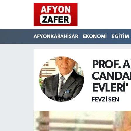
AFYONKARAHİSAR
EKONOMİ
EĞİTİM
PROF.
CANDAN
EVLERİ'
FEVZI ŞEN