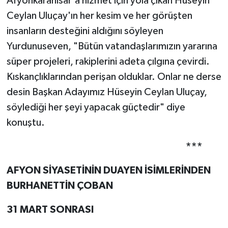
Afyonkarahisar'a hizmet için yola çıkan Hüseyin
Ceylan Uluçay'ın her kesim ve her görüşten
insanların desteğini aldığını söyleyen
Yurdunuseven, "Bütün vatandaşlarımızın yararına
süper projeleri, rakiplerini adeta çılgına çevirdi.
Kıskançlıklarından perişan olduklar. Onlar ne derse
desin Başkan Adayımız Hüseyin Ceylan Uluçay,
söylediği her şeyi yapacak güçtedir" diye
konuştu.
***
AFYON SİYASETİNİN DUAYEN İSİMLERİNDEN
BURHANETTİN ÇOBAN
31 MART SONRASI