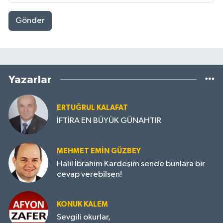
Gönder
Yazarlar
ERTUĞRUL KALAFAT
İFTİRA EN BÜYÜK GÜNAHTIR
MEHMET EMIN GÜZBEY
Halil İbrahim Kardeşim sende bunlara bir
cevap verebilsen!
KONUK KALEM
Sevgili okurlar,