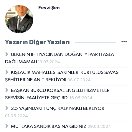
Fevzi Şen
Yazarın Diğer Yazıları
ÜLKENİN İHTİYACINDAN DOĞAN İYİ PARTİ ASLA
DAĞILMAMALI
13.07.2024
KIŞLACIK MAHALLESİ SAKİNLERİ KURTULUŞ SAVAŞI
ŞEHİTLERİNE ANIT BEKLİYOR
08.07.2024
BAŞKAN BURCU KÖKSAL ENGELLİ HİZMETLER
SERVİSİNİ FAALİYETE GEÇİRDİ
16.05.2024
2.5 YAŞINDAKİ TUNÇ KALP NAKLİ BEKLİYOR
01.05.2024
MUTLAKA SANDIK BAŞINA GİDİNİZ
29.03.2024