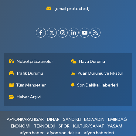
[email protected]
Nöbetçi Eczaneler
Hava Durumu
Trafik Durumu
Puan Durumu ve Fikstür
Tüm Manşetler
Son Dakika Haberleri
Haber Arşivi
AFYONKARAHİSAR
DİNAR
SANDIKLI
BOLVADİN
EMİRDAĞ
EKONOMİ
TEKNOLOJİ
SPOR
KÜLTÜR/SANAT
YAŞAM
afyon haber
afyon son dakika
afyon haberleri