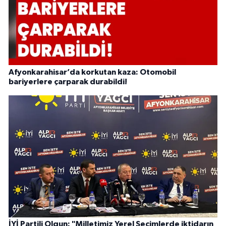
Afyonkarahisar’da korkutan kaza: Otomobil
bariyerlere çarparak durabildi!
İYİ Partili Olgun: "Milletimiz Yerel Seçimlerde iktidarın