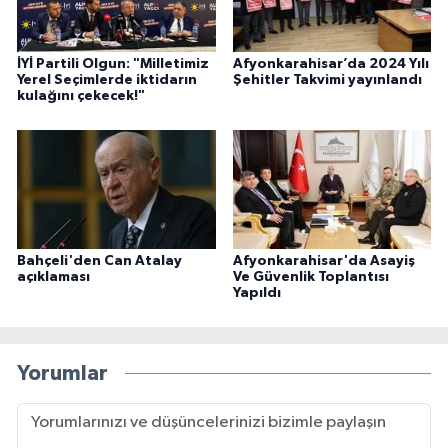
İYİ Partili Olgun: "Milletimiz
Afyonkarahisar’da 2024 Yılı
Yerel Seçimlerde iktidarın
Şehitler Takvimi yayınlandı
kulağını çekecek!"
Bahçeli'den Can Atalay
Afyonkarahisar'da Asayiş
açıklaması
Ve Güvenlik Toplantısı
Yapıldı
Yorumlar