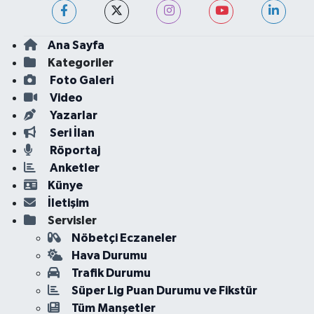
Ana Sayfa
Kategoriler
Foto Galeri
Video
Yazarlar
Seri İlan
Röportaj
Anketler
Künye
İletişim
Servisler
Nöbetçi Eczaneler
Hava Durumu
Trafik Durumu
Süper Lig Puan Durumu ve Fikstür
Tüm Manşetler