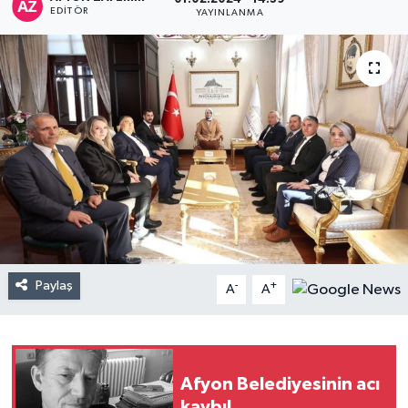
EDITÖR
YAYINLANMA
Paylaş
-
+
A
A
Afyon Belediyesinin acı
kaybı!