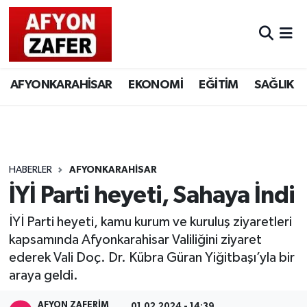
AFYONKARAHİSAR
EKONOMİ
EĞİTİM
SAĞLIK
HABERLER
AFYONKARAHİSAR
İYİ Parti heyeti, Sahaya İndi
İYİ Parti heyeti, kamu kurum ve kuruluş ziyaretleri
kapsamında Afyonkarahisar Valiliğini ziyaret
ederek Vali Doç. Dr. Kübra Güran Yiğitbaşı’yla bir
araya geldi.
AFYON ZAFERİM
01.02.2024 - 14:39