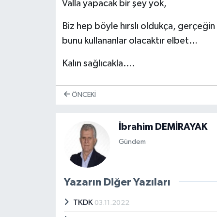
Valla yapacak bir şey yok,
Biz hep böyle hırslı oldukça, gerçeği
bunu kullananlar olacaktır elbet…
Kalın sağlıcakla….
ÖNCEKI
İbrahim DEMİRAYAK
Gündem
Yazarın Diğer Yazıları
TKDK
03.11.2022