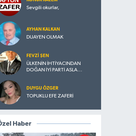
Sevgili okurlar,
AYHAN KALKAN
DUAYEN OLMAK
FEVZI ŞEN
ÜLKENİN İHTİYACINDAN
DOĞAN İYİ PARTİ ASLA
DAĞILMAMALI
DUYGU ÖZGER
TOPUKLU EFE ZAFERİ
Özel Haber