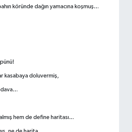
sabahın köründe dağın yamacına koşmuş…
üpünü!
lar kasabaya doluvermiş,
bedava…
 almış hem de define haritası…
mış, ne de harita…