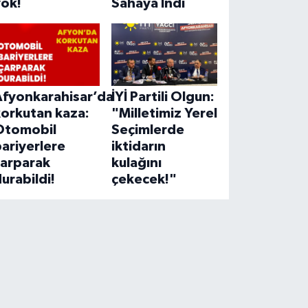
yok!
Sahaya İndi
Afyonkarahisar’da
İYİ Partili Olgun:
korkutan kaza:
"Milletimiz Yerel
Otomobil
Seçimlerde
ariyerlere
iktidarın
çarparak
kulağını
urabildi!
çekecek!"