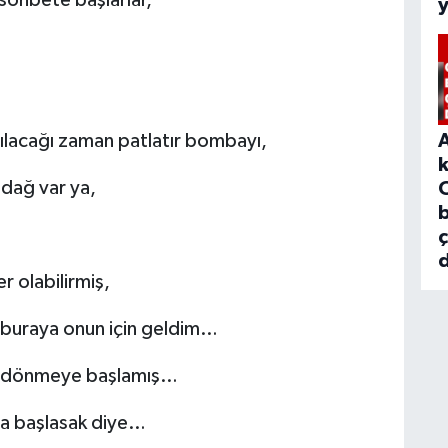
 sohbete başlarlar,
lacağı zaman patlatır bombayı,
 dağ var ya,
b
d
r olabilirmiş,
, buraya onun için geldim…
i dönmeye başlamış…
a başlasak diye…