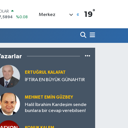
°
OLAR
19
Merkez
7,5894
%0.08
URO
5,0398
%-0.02
TERLİN
4,1581
%0.16
RAM ALTIN
527.85
%0.54
Yazarlar
İST100
3.703
%11
ITCOIN
ERTUĞRUL KALAFAT
4.927,78
%1.32
İFTİRA EN BÜYÜK GÜNAHTIR
MEHMET EMIN GÜZBEY
Halil İbrahim Kardeşim sende
bunlara bir cevap verebilsen!
KONUK KALEM