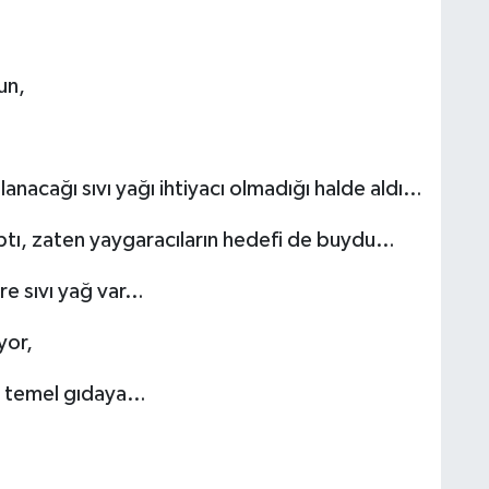
un,
lanacağı sıvı yağı ihtiyacı olmadığı halde aldı…
aptı, zaten yaygaracıların hedefi de buydu…
tre sıvı yağ var…
yor,
ir temel gıdaya…