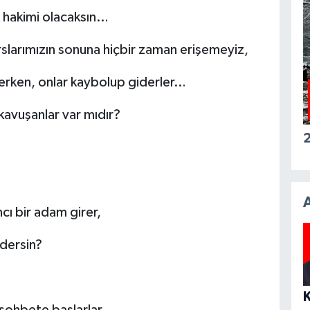
k hakimi olacaksın…
rslarımızın sonuna hiçbir zaman erişemeyiz,
derken, onlar kaybolup giderler…
 kavuşanlar var mıdır?
2
ı bir adam girer,
dersin?