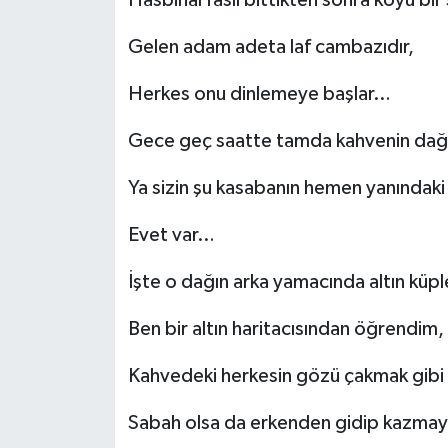
Hasbihal faslı bittikten sonra koyu bir
Gelen adam adeta laf cambazıdır,
Herkes onu dinlemeye başlar…
Gece geç saatte tamda kahvenin dağı
Ya sizin şu kasabanın hemen yanındaki
Evet var…
İşte o dağın arka yamacında altın küple
Ben bir altın haritacısından öğrendim
Kahvedeki herkesin gözü çakmak gib
Sabah olsa da erkenden gidip kazmay