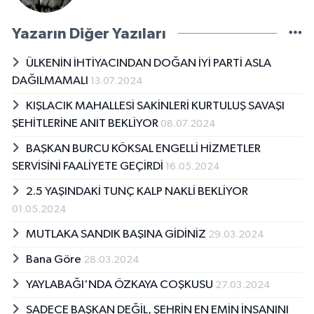
Yazarın Diğer Yazıları
ÜLKENİN İHTİYACINDAN DOĞAN İYİ PARTİ ASLA
DAĞILMAMALI
13.07.2024
KIŞLACIK MAHALLESİ SAKİNLERİ KURTULUŞ SAVAŞI
ŞEHİTLERİNE ANIT BEKLİYOR
08.07.2024
BAŞKAN BURCU KÖKSAL ENGELLİ HİZMETLER
SERVİSİNİ FAALİYETE GEÇİRDİ
16.05.2024
2.5 YAŞINDAKİ TUNÇ KALP NAKLİ BEKLİYOR
01.05.2024
MUTLAKA SANDIK BAŞINA GİDİNİZ
29.03.2024
Bana Göre
28.03.2024
YAYLABAĞI'NDA ÖZKAYA COŞKUSU
27.03.2024
SADECE BAŞKAN DEĞİL, ŞEHRİN EN EMİN İNSANINI