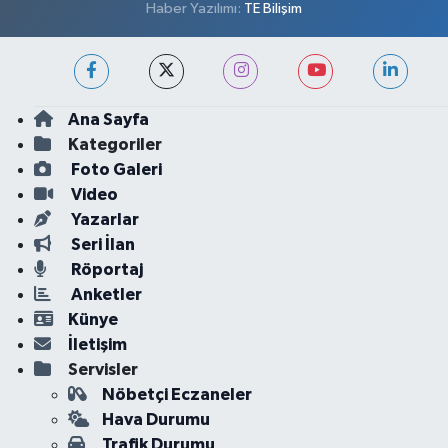
Haber Yazılımı:
TE Bilişim
Ana Sayfa
Kategoriler
Foto Galeri
Video
Yazarlar
Seri İlan
Röportaj
Anketler
Künye
İletişim
Servisler
Nöbetçi Eczaneler
Hava Durumu
Trafik Durumu