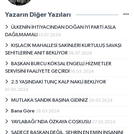
Yazarın Diğer Yazıları
ÜLKENİN İHTİYACINDAN DOĞAN İYİ PARTİ ASLA
DAĞILMAMALI
13.07.2024
KIŞLACIK MAHALLESİ SAKİNLERİ KURTULUŞ SAVAŞI
ŞEHİTLERİNE ANIT BEKLİYOR
08.07.2024
BAŞKAN BURCU KÖKSAL ENGELLİ HİZMETLER
SERVİSİNİ FAALİYETE GEÇİRDİ
16.05.2024
2.5 YAŞINDAKİ TUNÇ KALP NAKLİ BEKLİYOR
01.05.2024
MUTLAKA SANDIK BAŞINA GİDİNİZ
29.03.2024
Bana Göre
28.03.2024
YAYLABAĞI'NDA ÖZKAYA COŞKUSU
27.03.2024
SADECE BAŞKAN DEĞİL, ŞEHRİN EN EMİN İNSANINI