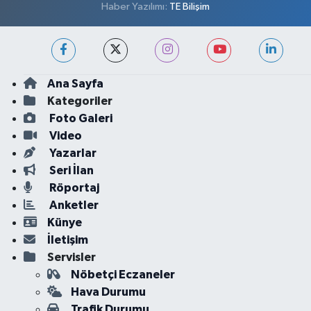
Haber Yazılımı:
TE Bilişim
Ana Sayfa
Kategoriler
Foto Galeri
Video
Yazarlar
Seri İlan
Röportaj
Anketler
Künye
İletişim
Servisler
Nöbetçi Eczaneler
Hava Durumu
Trafik Durumu