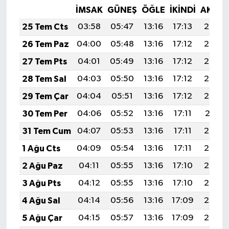
İMSAK
GÜNEŞ
ÖĞLE
İKINDI
AKŞA
25 Tem Cts
03:58
05:47
13:16
17:13
20:36
26 Tem Paz
04:00
05:48
13:16
17:12
20:35
27 Tem Pts
04:01
05:49
13:16
17:12
20:34
28 Tem Sal
04:03
05:50
13:16
17:12
20:33
29 Tem Çar
04:04
05:51
13:16
17:12
20:32
30 Tem Per
04:06
05:52
13:16
17:11
20:31
31 Tem Cum
04:07
05:53
13:16
17:11
20:30
1 Ağu Cts
04:09
05:54
13:16
17:11
20:29
2 Ağu Paz
04:11
05:55
13:16
17:10
20:28
3 Ağu Pts
04:12
05:55
13:16
17:10
20:27
4 Ağu Sal
04:14
05:56
13:16
17:09
20:26
5 Ağu Çar
04:15
05:57
13:16
17:09
20:24