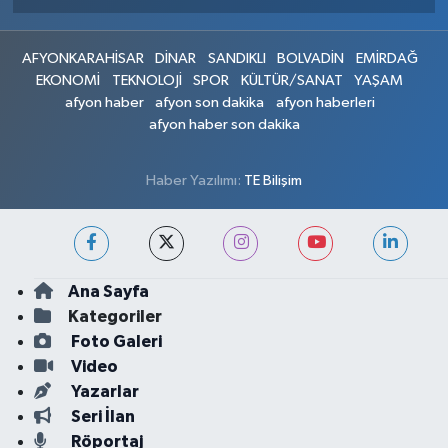
AFYONKARAHİSAR
DİNAR
SANDIKLI
BOLVADİN
EMİRDAĞ
EKONOMİ
TEKNOLOJİ
SPOR
KÜLTÜR/SANAT
YAŞAM
afyon haber
afyon son dakika
afyon haberleri
afyon haber son dakika
Haber Yazılımı:
TE Bilişim
Ana Sayfa
Kategoriler
Foto Galeri
Video
Yazarlar
Seri İlan
Röportaj