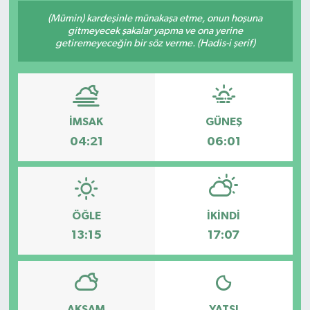
(Mümin) kardeşinle münakaşa etme, onun hoşuna
gitmeyecek şakalar yapma ve ona yerine
getiremeyeceğin bir söz verme. (Hadis-i şerif)
İMSAK
GÜNEŞ
04:21
06:01
ÖĞLE
İKINDI
13:15
17:07
AKŞAM
YATSI