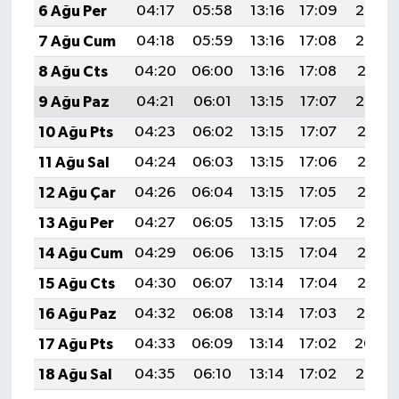
6 Ağu Per
04:17
05:58
13:16
17:09
20:23
7 Ağu Cum
04:18
05:59
13:16
17:08
20:22
8 Ağu Cts
04:20
06:00
13:16
17:08
20:21
9 Ağu Paz
04:21
06:01
13:15
17:07
20:20
10 Ağu Pts
04:23
06:02
13:15
17:07
20:18
11 Ağu Sal
04:24
06:03
13:15
17:06
20:17
12 Ağu Çar
04:26
06:04
13:15
17:05
20:16
13 Ağu Per
04:27
06:05
13:15
17:05
20:14
14 Ağu Cum
04:29
06:06
13:15
17:04
20:13
15 Ağu Cts
04:30
06:07
13:14
17:04
20:12
16 Ağu Paz
04:32
06:08
13:14
17:03
20:10
17 Ağu Pts
04:33
06:09
13:14
17:02
20:09
18 Ağu Sal
04:35
06:10
13:14
17:02
20:07