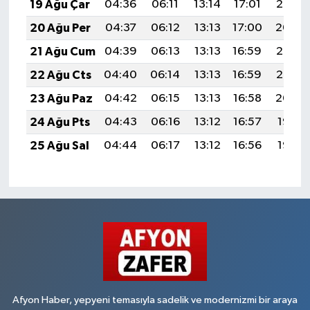
19 Ağu Çar
04:36
06:11
13:14
17:01
20:06
20 Ağu Per
04:37
06:12
13:13
17:00
20:04
21 Ağu Cum
04:39
06:13
13:13
16:59
20:03
22 Ağu Cts
04:40
06:14
13:13
16:59
20:02
23 Ağu Paz
04:42
06:15
13:13
16:58
20:00
24 Ağu Pts
04:43
06:16
13:12
16:57
19:58
25 Ağu Sal
04:44
06:17
13:12
16:56
19:57
Afyon Haber, yepyeni temasıyla sadelik ve modernizmi bir araya