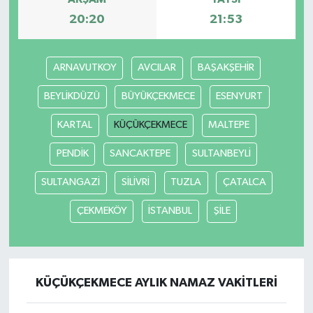
20:20
21:53
ARNAVUTKOY
AVCILAR
BAŞAKŞEHİR
BEYLİKDÜZÜ
BÜYÜKÇEKMECE
ESENYURT
KARTAL
KÜÇÜKÇEKMECE
MALTEPE
PENDİK
SANCAKTEPE
SULTANBEYLİ
SULTANGAZİ
SİLİVRİ
TUZLA
ÇATALCA
ÇEKMEKÖY
İSTANBUL
ŞİLE
KÜÇÜKÇEKMECE AYLIK NAMAZ VAKITLERI