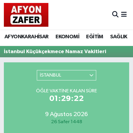
AFYONKARAHİSAR
EKONOMİ
EĞİTİM
SAĞLIK
İstanbul Küçükçekmece Namaz Vakitleri
İSTANBUL
ÖĞLE VAKTINE KALAN SÜRE
01:29:22
9 Ağustos 2026
26 Safer 1448