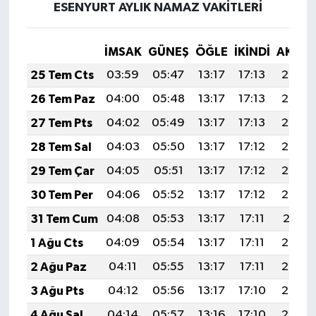
ESENYURT AYLIK NAMAZ VAKITLERI
İMSAK
GÜNEŞ
ÖĞLE
İKINDI
AKŞA
25 Tem Cts
03:59
05:47
13:17
17:13
20:36
26 Tem Paz
04:00
05:48
13:17
17:13
20:35
27 Tem Pts
04:02
05:49
13:17
17:13
20:35
28 Tem Sal
04:03
05:50
13:17
17:12
20:34
29 Tem Çar
04:05
05:51
13:17
17:12
20:33
30 Tem Per
04:06
05:52
13:17
17:12
20:32
31 Tem Cum
04:08
05:53
13:17
17:11
20:31
1 Ağu Cts
04:09
05:54
13:17
17:11
20:29
2 Ağu Paz
04:11
05:55
13:17
17:11
20:28
3 Ağu Pts
04:12
05:56
13:17
17:10
20:27
4 Ağu Sal
04:14
05:57
13:16
17:10
20:26