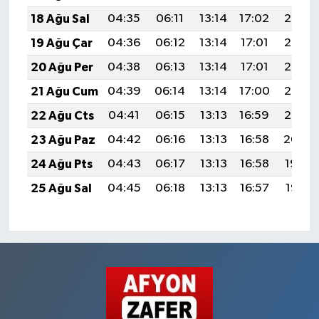
18 Ağu Sal
04:35
06:11
13:14
17:02
20:08
19 Ağu Çar
04:36
06:12
13:14
17:01
20:06
20 Ağu Per
04:38
06:13
13:14
17:01
20:05
21 Ağu Cum
04:39
06:14
13:14
17:00
20:03
22 Ağu Cts
04:41
06:15
13:13
16:59
20:02
23 Ağu Paz
04:42
06:16
13:13
16:58
20:00
24 Ağu Pts
04:43
06:17
13:13
16:58
19:59
25 Ağu Sal
04:45
06:18
13:13
16:57
19:57