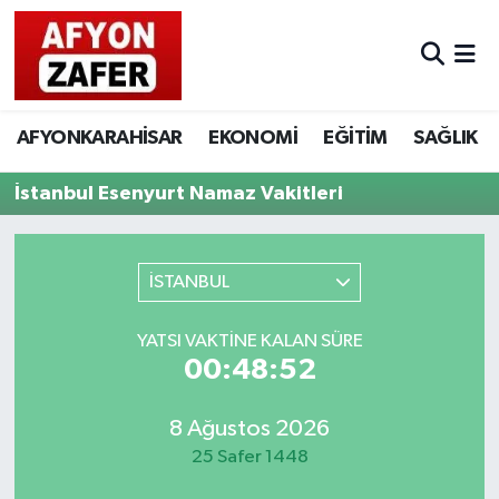
AFYONKARAHİSAR
EKONOMİ
EĞİTİM
SAĞLIK
İstanbul Esenyurt Namaz Vakitleri
İSTANBUL
YATSI VAKTINE KALAN SÜRE
00:48:52
8 Ağustos 2026
25 Safer 1448