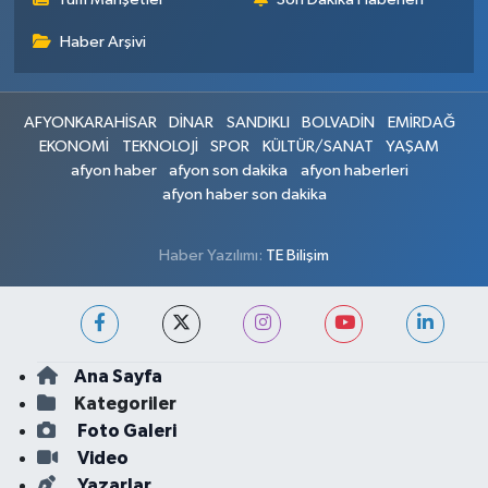
Haber Arşivi
AFYONKARAHİSAR
DİNAR
SANDIKLI
BOLVADİN
EMİRDAĞ
EKONOMİ
TEKNOLOJİ
SPOR
KÜLTÜR/SANAT
YAŞAM
afyon haber
afyon son dakika
afyon haberleri
afyon haber son dakika
Haber Yazılımı:
TE Bilişim
Ana Sayfa
Kategoriler
Foto Galeri
Video
Yazarlar