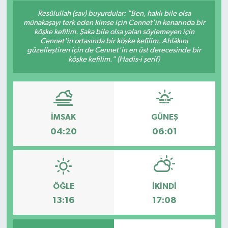
Resûlullah (sav) buyurdular: "Ben, haklı bile olsa
münakaşayı terk eden kimse için Cennet'in kenarında bir
köşke kefilim. Şaka bile olsa yalan söylemeyen için
Cennet'in ortasında bir köşke kefilim. Ahlâkını
güzelleştiren için de Cennet'in en üst derecesinde bir
köşke kefilim." (Hadis-i şerif)
İMSAK
GÜNEŞ
04:20
06:01
ÖĞLE
İKINDI
13:16
17:08