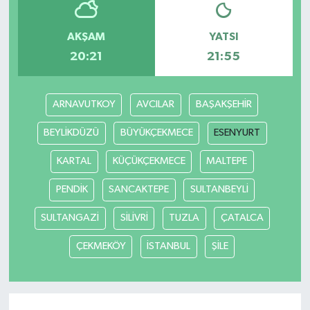
AKŞAM
YATSI
20:21
21:55
ARNAVUTKOY
AVCILAR
BAŞAKŞEHİR
BEYLİKDÜZÜ
BÜYÜKÇEKMECE
ESENYURT
KARTAL
KÜÇÜKÇEKMECE
MALTEPE
PENDİK
SANCAKTEPE
SULTANBEYLİ
SULTANGAZİ
SİLİVRİ
TUZLA
ÇATALCA
ÇEKMEKÖY
İSTANBUL
ŞİLE