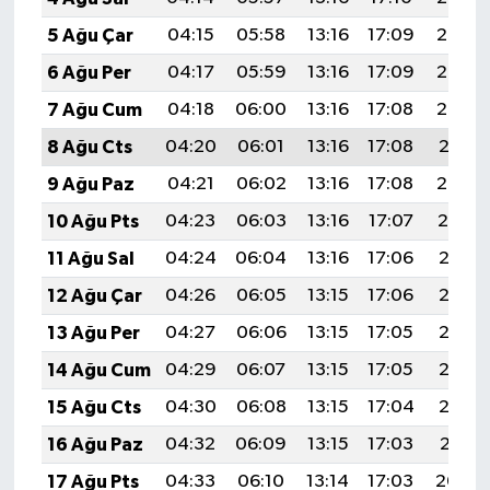
5 Ağu Çar
04:15
05:58
13:16
17:09
20:25
6 Ağu Per
04:17
05:59
13:16
17:09
20:24
7 Ağu Cum
04:18
06:00
13:16
17:08
20:23
8 Ağu Cts
04:20
06:01
13:16
17:08
20:21
9 Ağu Paz
04:21
06:02
13:16
17:08
20:20
10 Ağu Pts
04:23
06:03
13:16
17:07
20:19
11 Ağu Sal
04:24
06:04
13:16
17:06
20:17
12 Ağu Çar
04:26
06:05
13:15
17:06
20:16
13 Ağu Per
04:27
06:06
13:15
17:05
20:15
14 Ağu Cum
04:29
06:07
13:15
17:05
20:13
15 Ağu Cts
04:30
06:08
13:15
17:04
20:12
16 Ağu Paz
04:32
06:09
13:15
17:03
20:11
17 Ağu Pts
04:33
06:10
13:14
17:03
20:09