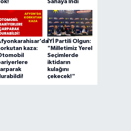
yok!
Sahaya İndi
Afyonkarahisar’da
İYİ Partili Olgun:
korkutan kaza:
"Milletimiz Yerel
Otomobil
Seçimlerde
ariyerlere
iktidarın
çarparak
kulağını
urabildi!
çekecek!"