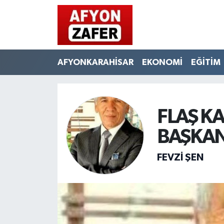
AFYONKARAHİSAR
EKONOMİ
EĞİTİM
FLAŞ K
BAŞKAN
FEVZI ŞEN