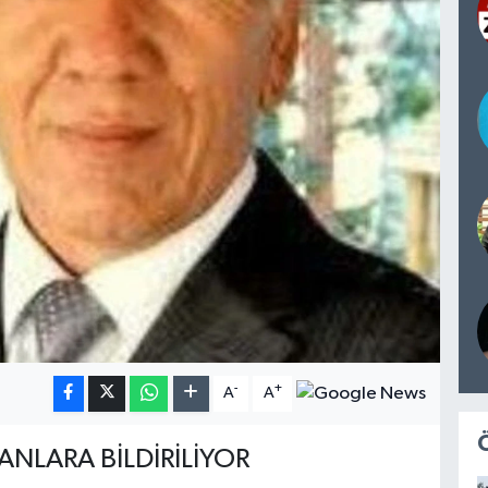
-
+
A
A
NLARA BİLDİRİLİYOR