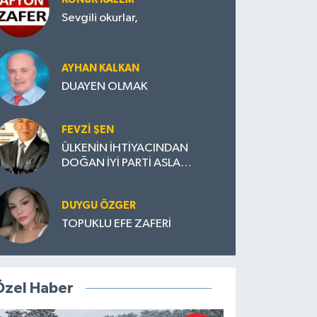
Sevgili okurlar,
AYHAN KALKAN
DUAYEN OLMAK
FEVZI ŞEN
ÜLKENİN İHTİYACINDAN
DOĞAN İYİ PARTİ ASLA
DAĞILMAMALI
DUYGU ÖZGER
TOPUKLU EFE ZAFERİ
Özel Haber