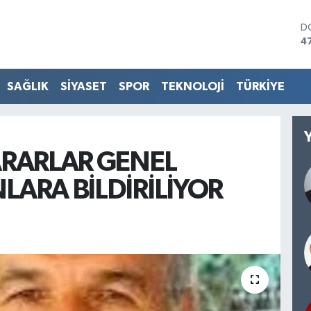
D
4
E
5
S
SAĞLIK
SİYASET
SPOR
TEKNOLOJİ
TÜRKİYE
6
G
6
B
1
ARARLAR GENEL
B
6
LARA BİLDİRİLİYOR