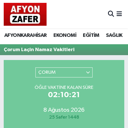
AFYONKARAHİSAR
EKONOMİ
EĞİTİM
SAĞLIK
Çorum Laçin Namaz Vakitleri
ÇORUM
ÖĞLE VAKTINE KALAN SÜRE
02:10:21
8 Ağustos 2026
25 Safer 1448