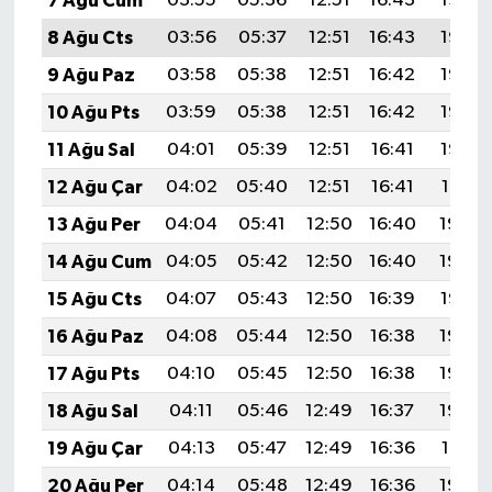
7 Ağu Cum
03:55
05:36
12:51
16:43
19:57
8 Ağu Cts
03:56
05:37
12:51
16:43
19:56
9 Ağu Paz
03:58
05:38
12:51
16:42
19:55
10 Ağu Pts
03:59
05:38
12:51
16:42
19:53
11 Ağu Sal
04:01
05:39
12:51
16:41
19:52
12 Ağu Çar
04:02
05:40
12:51
16:41
19:51
13 Ağu Per
04:04
05:41
12:50
16:40
19:50
14 Ağu Cum
04:05
05:42
12:50
16:40
19:48
15 Ağu Cts
04:07
05:43
12:50
16:39
19:47
16 Ağu Paz
04:08
05:44
12:50
16:38
19:45
17 Ağu Pts
04:10
05:45
12:50
16:38
19:44
18 Ağu Sal
04:11
05:46
12:49
16:37
19:43
19 Ağu Çar
04:13
05:47
12:49
16:36
19:41
20 Ağu Per
04:14
05:48
12:49
16:36
19:40