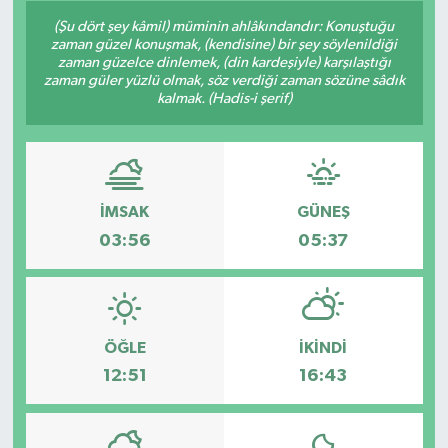
(Şu dört şey kâmil) müminin ahlâkındandır: Konuştuğu
zaman güzel konuşmak, (kendisine) bir şey söylenildiği
zaman güzelce dinlemek, (din kardeşiyle) karşılaştığı
zaman güler yüzlü olmak, söz verdiği zaman sözüne sâdık
kalmak. (Hadis-i şerif)
İMSAK
GÜNEŞ
03:56
05:37
ÖĞLE
İKINDI
12:51
16:43