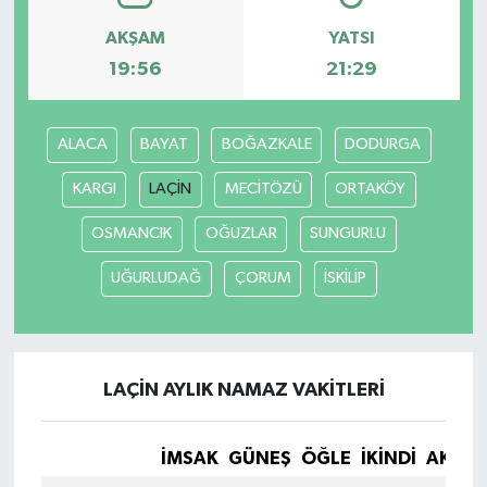
AKŞAM
YATSI
19:56
21:29
ALACA
BAYAT
BOĞAZKALE
DODURGA
KARGI
LAÇİN
MECİTÖZÜ
ORTAKÖY
OSMANCIK
OĞUZLAR
SUNGURLU
UĞURLUDAĞ
ÇORUM
İSKİLİP
LAÇİN AYLIK NAMAZ VAKITLERI
İMSAK
GÜNEŞ
ÖĞLE
İKINDI
AKŞA