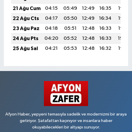
21 Ağu Cum
04:15
05:49
12:49
16:35
19:38
22 Ağu Cts
04:17
05:50
12:49
16:34
19:37
23 Ağu Paz
04:18
05:51
12:48
16:33
19:35
24 Ağu Pts
04:20
05:52
12:48
16:33
19:34
25 Ağu Sal
04:21
05:53
12:48
16:32
19:32
Afyon Haber, yepyeni temasıyla sadelik ve modernizmi bir araya
getiriyor. Şatafattan kaçınıyor ve insanlara haber
okuyabilecekleri bir altyapı sunuyor.