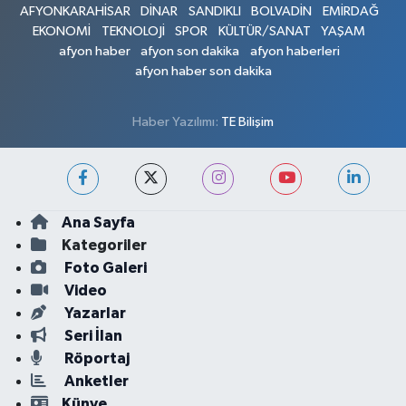
AFYONKARAHİSAR
DİNAR
SANDIKLI
BOLVADİN
EMİRDAĞ
EKONOMİ
TEKNOLOJİ
SPOR
KÜLTÜR/SANAT
YAŞAM
afyon haber
afyon son dakika
afyon haberleri
afyon haber son dakika
Haber Yazılımı:
TE Bilişim
Ana Sayfa
Kategoriler
Foto Galeri
Video
Yazarlar
Seri İlan
Röportaj
Anketler
Künye