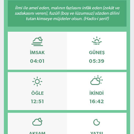
İlmi ile amel eden, malının fazlasını infâk eden (zekât ve
sadakasını veren), fuzûlî (boş ve lüzumsuz) sözden dilini
tutan kimseye müjdeler olsun. (Hadis-i şerif)
İMSAK
GÜNEŞ
04:01
05:39
ÖĞLE
İKINDI
12:51
16:42
AKŞAM
YATSI