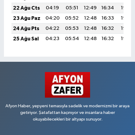
22 Ağu Cts
04:19
05:51
12:49
16:34
19:36
23 Ağu Paz
04:20
05:52
12:48
16:33
19:35
24 Ağu Pts
04:22
05:53
12:48
16:32
19:33
25 Ağu Sal
04:23
05:54
12:48
16:32
19:32
Afyon Haber, yepyeni temasıyla sadelik ve modernizmi bir araya
getiriyor. Şatafattan kaçınıyor ve insanlara haber
okuyabilecekleri bir altyapı sunuyor.