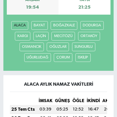
19:54
21:25
ALACA
BAYAT
BOĞAZKALE
DODURGA
KARGI
LAÇİN
MECİTÖZÜ
ORTAKÖY
OSMANCIK
OĞUZLAR
SUNGURLU
UĞURLUDAĞ
ÇORUM
İSKİLİP
ALACA AYLIK NAMAZ VAKITLERI
İMSAK
GÜNEŞ
ÖĞLE
İKINDI
AKŞA
25 Tem Cts
03:39
05:25
12:52
16:47
20:09