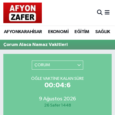
AFYONKARAHİSAR
EKONOMİ
EĞİTİM
SAĞLIK
Çorum Alaca Namaz Vakitleri
ÇORUM
ÖĞLE VAKTINE KALAN SÜRE
00:04:6
9 Ağustos 2026
26 Safer 1448