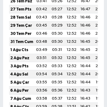
26 Tem Paz
03:41
05:26
12:52
16:47
20:09
27 Tem Pts
03:42
05:27
12:52
16:47
20:08
28 Tem Sal
03:43
05:28
12:52
16:46
20:07
29 Tem Çar
03:45
05:29
12:52
16:46
20:06
30 Tem Per
03:46
05:30
12:52
16:46
20:05
31 Tem Cum
03:48
05:30
12:52
16:45
20:04
1 Ağu Cts
03:49
05:31
12:52
16:45
20:03
2 Ağu Paz
03:51
05:32
12:52
16:45
20:02
3 Ağu Pts
03:52
05:33
12:52
16:44
20:01
4 Ağu Sal
03:54
05:34
12:52
16:44
20:00
5 Ağu Çar
03:55
05:35
12:52
16:44
19:58
6 Ağu Per
03:56
05:36
12:52
16:43
19:57
7 Ağu Cum
03:58
05:37
12:52
16:43
19:56
8 Ağu Cts
03:59
05:38
12:51
16:42
19:55