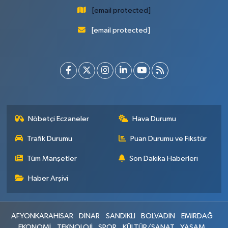
[email protected]
[email protected]
Nöbetçi Eczaneler
Hava Durumu
Trafik Durumu
Puan Durumu ve Fikstür
Tüm Manşetler
Son Dakika Haberleri
Haber Arşivi
AFYONKARAHİSAR
DİNAR
SANDIKLI
BOLVADİN
EMİRDAĞ
EKONOMİ
TEKNOLOJİ
SPOR
KÜLTÜR/SANAT
YAŞAM