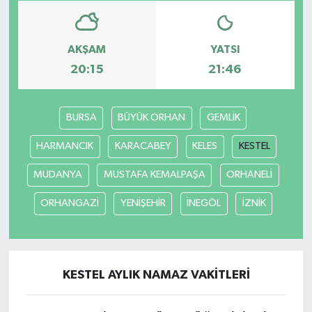
AKŞAM
YATSI
20:15
21:46
BURSA
BÜYÜK ORHAN
GEMLİK
HARMANCIK
KARACABEY
KELES
KESTEL
MUDANYA
MUSTAFA KEMALPAŞA
ORHANELİ
ORHANGAZİ
YENİŞEHİR
İNEGÖL
İZNİK
KESTEL AYLIK NAMAZ VAKITLERI