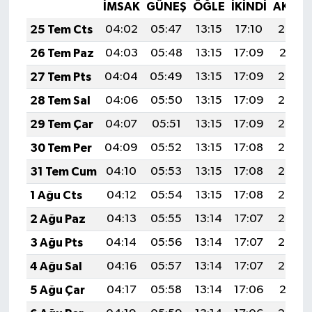
İMSAK
GÜNEŞ
ÖĞLE
İKINDI
AKŞA
25 Tem Cts
04:02
05:47
13:15
17:10
20:32
26 Tem Paz
04:03
05:48
13:15
17:09
20:31
27 Tem Pts
04:04
05:49
13:15
17:09
20:30
28 Tem Sal
04:06
05:50
13:15
17:09
20:29
29 Tem Çar
04:07
05:51
13:15
17:09
20:28
30 Tem Per
04:09
05:52
13:15
17:08
20:27
31 Tem Cum
04:10
05:53
13:15
17:08
20:26
1 Ağu Cts
04:12
05:54
13:15
17:08
20:25
2 Ağu Paz
04:13
05:55
13:14
17:07
20:24
3 Ağu Pts
04:14
05:56
13:14
17:07
20:23
4 Ağu Sal
04:16
05:57
13:14
17:07
20:22
5 Ağu Çar
04:17
05:58
13:14
17:06
20:21