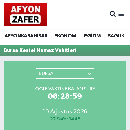
AFYONKARAHİSAR
EKONOMİ
EĞİTİM
SAĞLIK
Bursa Kestel Namaz Vakitleri
BURSA
ÖĞLE VAKTINE KALAN SÜRE
06:28:59
10 Ağustos 2026
27 Safer 1448