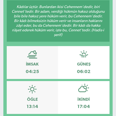
Kâdılar üçtür. Bunlardan ikisi Cehennem'dedir, biri
Cennet'tedir. Bir adam, verdiği hükmün haksız olduğunu
bile bile haksız yere hüküm verir, bu Cehennem'dedir.
Bir kâdı bilmeksizin hüküm verir ve insanların haklarını
zâyi eder, bu da Cehennem'dedir. Bir kâdı da hakka
riâyet ederek hüküm verir, işte bu, Cennet'tedir. (Hadis-i
şerif)
İMSAK
GÜNEŞ
04:25
06:02
ÖĞLE
İKINDI
13:14
17:04