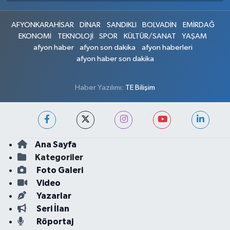
AFYONKARAHİSAR
DİNAR
SANDIKLI
BOLVADİN
EMİRDAĞ
EKONOMİ
TEKNOLOJİ
SPOR
KÜLTÜR/SANAT
YAŞAM
afyon haber
afyon son dakika
afyon haberleri
afyon haber son dakika
Haber Yazılımı:
TE Bilişim
Ana Sayfa
Kategoriler
Foto Galeri
Video
Yazarlar
Seri İlan
Röportaj