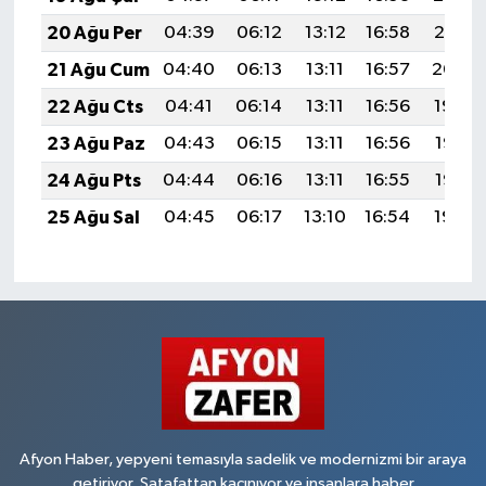
20 Ağu Per
04:39
06:12
13:12
16:58
20:01
21 Ağu Cum
04:40
06:13
13:11
16:57
20:00
22 Ağu Cts
04:41
06:14
13:11
16:56
19:59
23 Ağu Paz
04:43
06:15
13:11
16:56
19:57
24 Ağu Pts
04:44
06:16
13:11
16:55
19:56
25 Ağu Sal
04:45
06:17
13:10
16:54
19:54
Afyon Haber, yepyeni temasıyla sadelik ve modernizmi bir araya
getiriyor. Şatafattan kaçınıyor ve insanlara haber