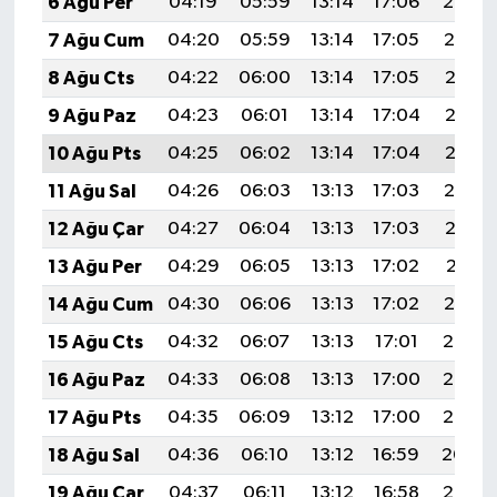
6 Ağu Per
04:19
05:59
13:14
17:06
20:20
7 Ağu Cum
04:20
05:59
13:14
17:05
20:19
8 Ağu Cts
04:22
06:00
13:14
17:05
20:17
9 Ağu Paz
04:23
06:01
13:14
17:04
20:16
10 Ağu Pts
04:25
06:02
13:14
17:04
20:15
11 Ağu Sal
04:26
06:03
13:13
17:03
20:14
12 Ağu Çar
04:27
06:04
13:13
17:03
20:12
13 Ağu Per
04:29
06:05
13:13
17:02
20:11
14 Ağu Cum
04:30
06:06
13:13
17:02
20:10
15 Ağu Cts
04:32
06:07
13:13
17:01
20:08
16 Ağu Paz
04:33
06:08
13:13
17:00
20:07
17 Ağu Pts
04:35
06:09
13:12
17:00
20:06
18 Ağu Sal
04:36
06:10
13:12
16:59
20:04
19 Ağu Çar
04:37
06:11
13:12
16:58
20:03