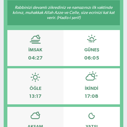
Rabbinizi devamlı zikrediniz ve namazınızı ilk vaktinde
kılınız, muhakkak Allah Azze ve Celle, size ecrinizi kat kat
verir. (Hadis-i şerif)
İMSAK
GÜNEŞ
04:27
06:05
ÖĞLE
İKINDI
13:17
17:08
AKŞAM
YATSI