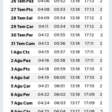
26 Tem Paz
04:06
05:52
13:18
17:13
20:35
27 Tem Pts
04:08
05:53
13:18
17:13
20:34
28 Tem Sal
04:09
05:54
13:18
17:12
20:33
29 Tem Çar
04:11
05:54
13:18
17:12
20:32
30 Tem Per
04:12
05:55
13:18
17:12
20:31
31 Tem Cum
04:13
05:56
13:18
17:11
20:30
1 Ağu Cts
04:15
05:57
13:18
17:11
20:29
2 Ağu Paz
04:16
05:58
13:18
17:11
20:28
3 Ağu Pts
04:18
05:59
13:18
17:10
20:27
4 Ağu Sal
04:19
06:00
13:18
17:10
20:26
5 Ağu Çar
04:21
06:01
13:18
17:10
20:24
6 Ağu Per
04:22
06:02
13:18
17:09
20:23
7 Ağu Cum
04:24
06:03
13:17
17:09
20:22
8 Ağu Cts
04:25
06:04
13:17
17:08
20:21