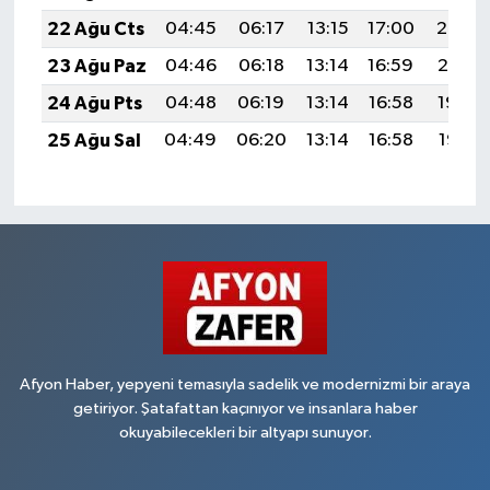
22 Ağu Cts
04:45
06:17
13:15
17:00
20:02
23 Ağu Paz
04:46
06:18
13:14
16:59
20:01
24 Ağu Pts
04:48
06:19
13:14
16:58
19:59
25 Ağu Sal
04:49
06:20
13:14
16:58
19:58
Afyon Haber, yepyeni temasıyla sadelik ve modernizmi bir araya
getiriyor. Şatafattan kaçınıyor ve insanlara haber
okuyabilecekleri bir altyapı sunuyor.