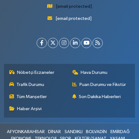
[email protected]
[email protected]
Nöbetçi Eczaneler
Hava Durumu
Trafik Durumu
Puan Durumu ve Fikstür
Tüm Manşetler
Son Dakika Haberleri
Haber Arşivi
AFYONKARAHİSAR
DİNAR
SANDIKLI
BOLVADİN
EMİRDAĞ
EKONOMİ
TEKNOLOJİ
SPOR
KÜLTÜR/SANAT
YAŞAM