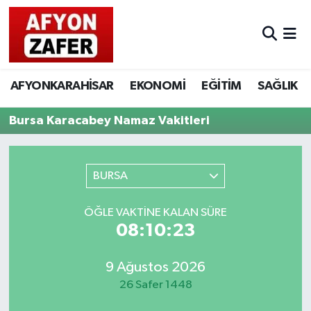
AFYONKARAHİSAR
EKONOMİ
EĞİTİM
SAĞLIK
Bursa Karacabey Namaz Vakitleri
BURSA
ÖĞLE VAKTINE KALAN SÜRE
08:10:23
9 Ağustos 2026
26 Safer 1448