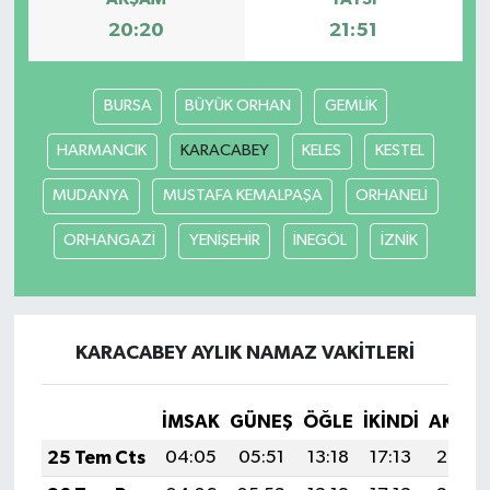
20:20
21:51
BURSA
BÜYÜK ORHAN
GEMLİK
HARMANCIK
KARACABEY
KELES
KESTEL
MUDANYA
MUSTAFA KEMALPAŞA
ORHANELİ
ORHANGAZİ
YENİŞEHİR
İNEGÖL
İZNİK
KARACABEY AYLIK NAMAZ VAKITLERI
İMSAK
GÜNEŞ
ÖĞLE
İKINDI
AKŞA
25 Tem Cts
04:05
05:51
13:18
17:13
20:35