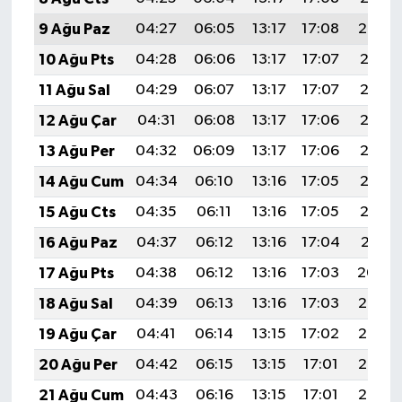
9 Ağu Paz
04:27
06:05
13:17
17:08
20:20
10 Ağu Pts
04:28
06:06
13:17
17:07
20:18
11 Ağu Sal
04:29
06:07
13:17
17:07
20:17
12 Ağu Çar
04:31
06:08
13:17
17:06
20:16
13 Ağu Per
04:32
06:09
13:17
17:06
20:15
14 Ağu Cum
04:34
06:10
13:16
17:05
20:13
15 Ağu Cts
04:35
06:11
13:16
17:05
20:12
16 Ağu Paz
04:37
06:12
13:16
17:04
20:11
17 Ağu Pts
04:38
06:12
13:16
17:03
20:09
18 Ağu Sal
04:39
06:13
13:16
17:03
20:08
19 Ağu Çar
04:41
06:14
13:15
17:02
20:06
20 Ağu Per
04:42
06:15
13:15
17:01
20:05
21 Ağu Cum
04:43
06:16
13:15
17:01
20:03