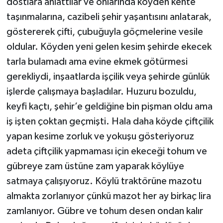
dostlara anlattılar ve onlarında köyden kente
taşınmalarına, cazibeli şehir yaşantısını anlatarak,
göstererek çifti, çubuğuyla göçmelerine vesile
oldular. Köyden yeni gelen kesim şehirde ekecek
tarla bulamadı ama evine ekmek götürmesi
gerekliydi, inşaatlarda işçilik veya şehirde günlük
işlerde çalışmaya başladılar. Huzuru bozuldu,
keyfi kaçtı, şehir’e geldiğine bin pişman oldu ama
iş işten çoktan geçmişti. Hala daha köyde çiftçilik
yapan kesime zorluk ve yokuşu gösteriyoruz
adeta çiftçilik yapmaması için ekeceği tohum ve
gübreye zam üstüne zam yaparak köylüye
satmaya çalışıyoruz. Köylü traktörüne mazotu
almakta zorlanıyor çünkü mazot her ay birkaç lira
zamlanıyor. Gübre ve tohum desen ondan kalır