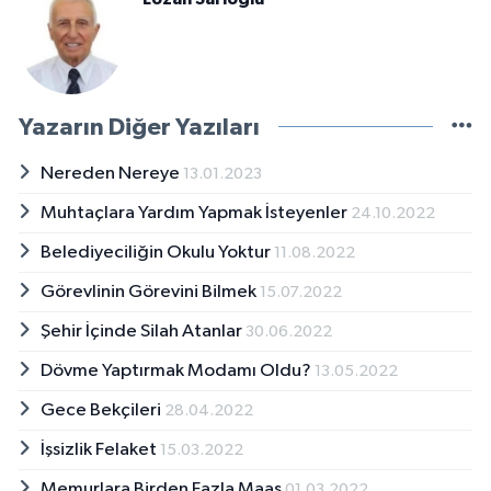
Yazarın Diğer Yazıları
Nereden Nereye
13.01.2023
Muhtaçlara Yardım Yapmak İsteyenler
24.10.2022
Belediyeciliğin Okulu Yoktur
11.08.2022
Görevlinin Görevini Bilmek
15.07.2022
Şehir İçinde Silah Atanlar
30.06.2022
Dövme Yaptırmak Modamı Oldu?
13.05.2022
Gece Bekçileri
28.04.2022
İşsizlik Felaket
15.03.2022
Memurlara Birden Fazla Maaş
01.03.2022