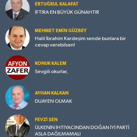
ERTUĞRUL KALAFAT
İFTİRA EN BÜYÜK GÜNAHTIR
MEHMET EMIN GÜZBEY
Halil İbrahim Kardeşim sende bunlara bir
cevap verebilsen!
KONUK KALEM
Sevgili okurlar,
AYHAN KALKAN
DUAYEN OLMAK
FEVZI ŞEN
ÜLKENİN İHTİYACINDAN DOĞAN İYİ PARTİ
ASLA DAĞILMAMALI