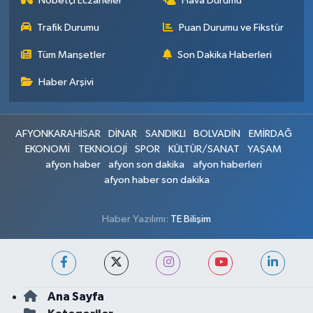
Nöbetçi Eczaneler
Hava Durumu
Trafik Durumu
Puan Durumu ve Fikstür
Tüm Manşetler
Son Dakika Haberleri
Haber Arşivi
AFYONKARAHİSAR
DİNAR
SANDIKLI
BOLVADİN
EMİRDAĞ
EKONOMİ
TEKNOLOJİ
SPOR
KÜLTÜR/SANAT
YAŞAM
afyon haber
afyon son dakika
afyon haberleri
afyon haber son dakika
Haber Yazılımı:
TE Bilişim
Ana Sayfa