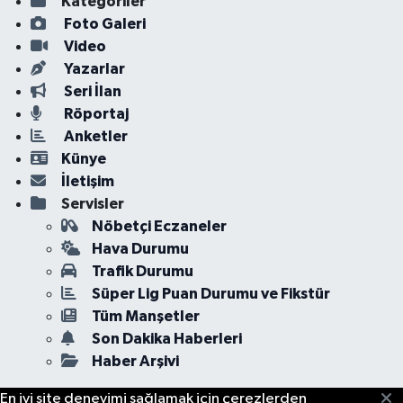
Kategoriler
Foto Galeri
Video
Yazarlar
Seri İlan
Röportaj
Anketler
Künye
İletişim
Servisler
Nöbetçi Eczaneler
Hava Durumu
Trafik Durumu
Süper Lig Puan Durumu ve Fikstür
Tüm Manşetler
Son Dakika Haberleri
Haber Arşivi
En iyi site deneyimi sağlamak için çerezlerden