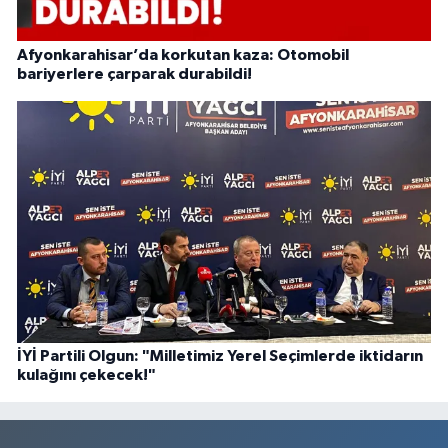
Afyonkarahisar’da korkutan kaza: Otomobil
bariyerlere çarparak durabildi!
İYİ Partili Olgun: "Milletimiz Yerel Seçimlerde iktidarın
kulağını çekecek!"