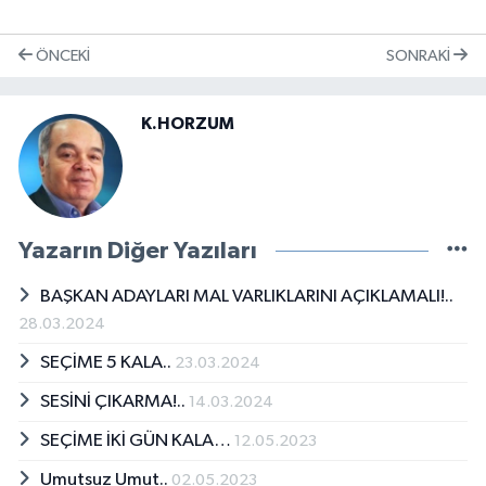
ÖNCEKI
SONRAKI
K.HORZUM
Yazarın Diğer Yazıları
BAŞKAN ADAYLARI MAL VARLIKLARINI AÇIKLAMALI!..
28.03.2024
SEÇİME 5 KALA..
23.03.2024
SESİNİ ÇIKARMA!..
14.03.2024
SEÇİME İKİ GÜN KALA…
12.05.2023
Umutsuz Umut..
02.05.2023