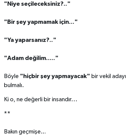
"Niye seçileceksiniz?.."
"Bir şey yapmamak için..."
"Ya yaparsanız?.."
"Adam değilim....."
Böyle
"hiçbir şey yapmayacak"
bir vekil adayı
bulmalı.
Ki o, ne değerli bir insandır...
**
Bakın geçmişe…