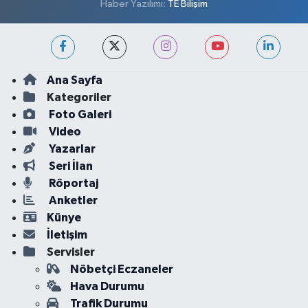
Haber Yazılımı:
TE Bilişim
Ana Sayfa
Kategoriler
Foto Galeri
Video
Yazarlar
Seri İlan
Röportaj
Anketler
Künye
İletişim
Servisler
Nöbetçi Eczaneler
Hava Durumu
Trafik Durumu