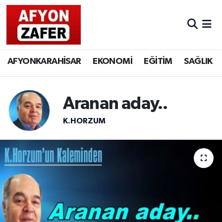
AFYONKARAHİSAR
EKONOMİ
EĞİTİM
SAĞLIK
Aranan aday..
K.HORZUM