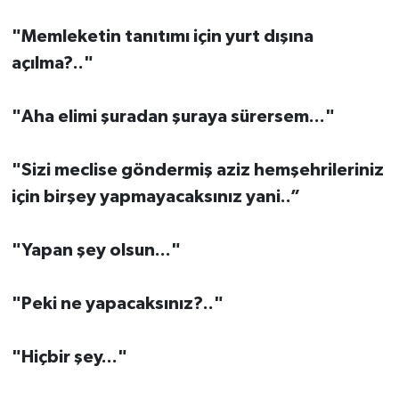
"Memleketin tanıtımı için yurt dışına
açılma?.."
"Aha elimi şuradan şuraya sürersem..."
"Sizi meclise göndermiş aziz hemşehrileriniz
için birşey yapmayacaksınız yani..”
"Yapan şey olsun..."
"Peki ne yapacaksınız?.."
"Hiçbir şey..."