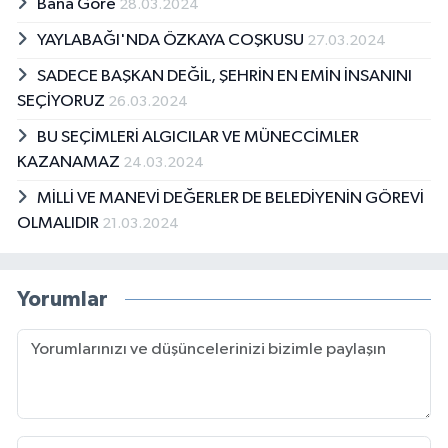
Bana Göre
28.03.2024
YAYLABAĞI'NDA ÖZKAYA COŞKUSU
27.03.2024
SADECE BAŞKAN DEĞİL, ŞEHRİN EN EMİN İNSANINI
SEÇİYORUZ
26.03.2024
BU SEÇİMLERİ ALGICILAR VE MÜNECCİMLER
KAZANAMAZ
24.03.2024
MİLLİ VE MANEVİ DEĞERLER DE BELEDİYENİN GÖREVİ
OLMALIDIR
21.03.2024
Yorumlar