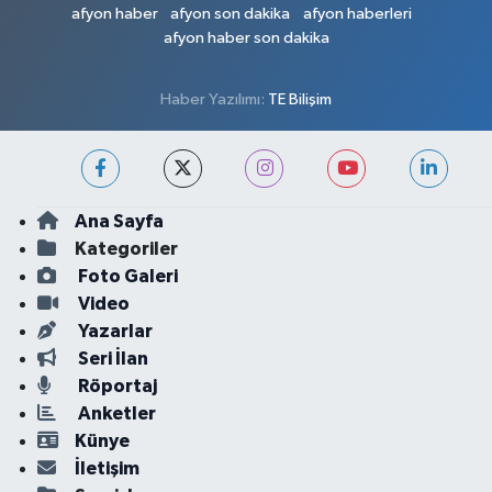
afyon haber
afyon son dakika
afyon haberleri
afyon haber son dakika
Haber Yazılımı:
TE Bilişim
Ana Sayfa
Kategoriler
Foto Galeri
Video
Yazarlar
Seri İlan
Röportaj
Anketler
Künye
İletişim