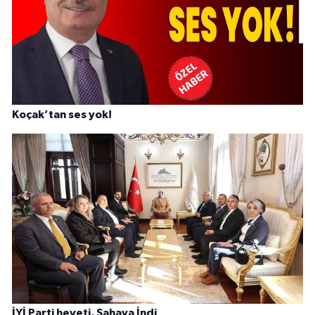
Koçak’tan ses yok!
İYİ Parti heyeti, Sahaya İndi