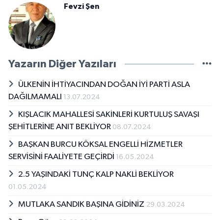
Fevzi Şen
Yazarın Diğer Yazıları
ÜLKENİN İHTİYACINDAN DOĞAN İYİ PARTİ ASLA
DAĞILMAMALI
13.07.2024
KIŞLACIK MAHALLESİ SAKİNLERİ KURTULUŞ SAVAŞI
ŞEHİTLERİNE ANIT BEKLİYOR
08.07.2024
BAŞKAN BURCU KÖKSAL ENGELLİ HİZMETLER
SERVİSİNİ FAALİYETE GEÇİRDİ
16.05.2024
2.5 YAŞINDAKİ TUNÇ KALP NAKLİ BEKLİYOR
01.05.2024
MUTLAKA SANDIK BAŞINA GİDİNİZ
29.03.2024