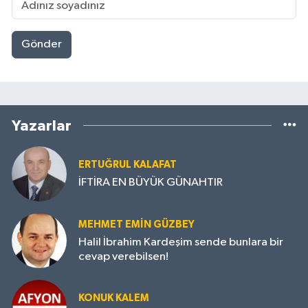
Gönder
Yazarlar
ERTUĞRUL KALAFAT
İFTİRA EN BÜYÜK GÜNAHTIR
MEHMET EMIN GÜZBEY
Halil İbrahim Kardeşim sende bunlara bir
cevap verebilsen!
KONUK KALEM