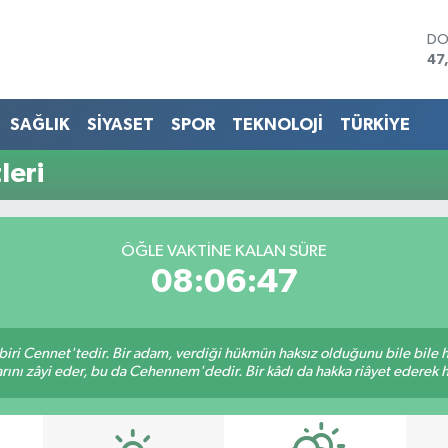
DO
47
EU
55
ST
SAĞLIK
SİYASET
SPOR
TEKNOLOJİ
TÜRKİYE
64
GR
leri
65
Bİ
13
BI
ÖĞLE VAKTINE KALAN SÜRE
64
08:06:47
biri Cennet'tedir. Bir adam, verdiği hükmün haksız olduğunu bile bile
rını zâyi eder, bu da Cehennem'dedir. Bir kâdı da hakka riâyet ederek hü