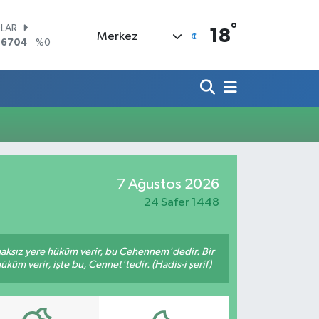
°
LAR
18
Merkez
,6704
%0
RO
,0406
%-0.08
ERLİN
,2143
%0
AM ALTIN
10.40
%0.45
ST100
.799
%70
TCOIN
7 Ağustos 2026
.225,61
%-0.63
24 Safer 1448
 haksız yere hüküm verir, bu Cehennem'dedir. Bir
küm verir, işte bu, Cennet'tedir. (Hadis-i şerif)