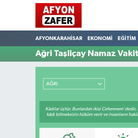
AFYONKARAHİSAR
EKONOMİ
EĞİTİM
Ağri Taşliçay Namaz Vakit
AĞRI
Kâdılar üçtür. Bunlardan ikisi Cehennem'dedir, 
kâdı bilmeksizin hüküm verir ve insanların hakla