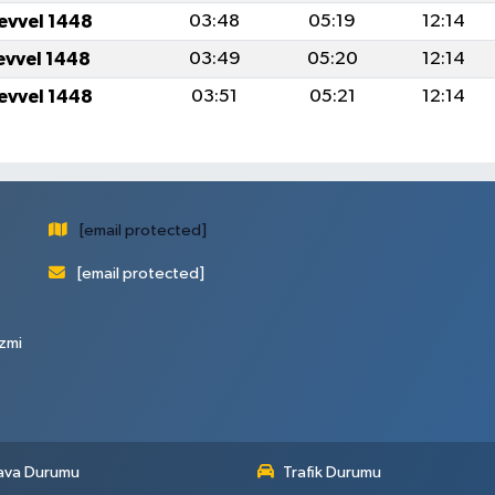
levvel 1448
03:48
05:19
12:14
levvel 1448
03:49
05:20
12:14
levvel 1448
03:51
05:21
12:14
[email protected]
[email protected]
zmi
ava Durumu
Trafik Durumu