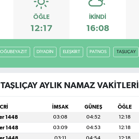
ÖĞLE
İKINDI
12:17
16:08
OĞUBEYAZIT
DİYADİN
ELEŞKİRT
PATNOS
TAŞLIÇAY
TAŞLIÇAY AYLIK NAMAZ VAKITLERI
CRİ
İMSAK
GÜNEŞ
ÖĞLE
fer 1448
03:08
04:52
12:18
fer 1448
03:09
04:53
12:18
fer 1448
03:11
04:54
12:18