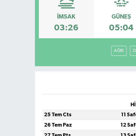
İMSAK
GÜNEŞ
03:26
05:04
AĞRI
D
Hİ
25 Tem Cts
11 Sa
26 Tem Paz
12 Sa
27 Tem Pts
13 Sa