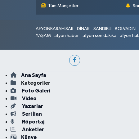
Tüm Manşetler
Son
AFYONKARAHİSAR
DİNAR
SANDIKLI
BOLVADİN
YAŞAM
afyon haber
afyon son dakika
afyon hab
Ana Sayfa
Kategoriler
Foto Galeri
Video
Yazarlar
Seri İlan
Röportaj
Anketler
Künye