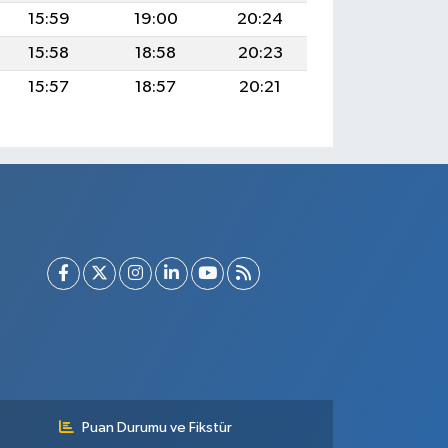
15:59
19:00
20:24
15:58
18:58
20:23
15:57
18:57
20:21
Puan Durumu ve Fikstür