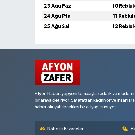
23 Ağu Paz
10 Rebiu
24 Ağu Pts
11 Rebiu
25 Ağu Sal
12 Rebiu
Afyon Haber, yepyeni temasıyla sadelik ve moderni
bir araya getiriyor. Şatafattan kaçınıyor ve insanlara
haber okuyabilecekleri bir altyapı sunuyor.
Nöbetçi Eczaneler
H