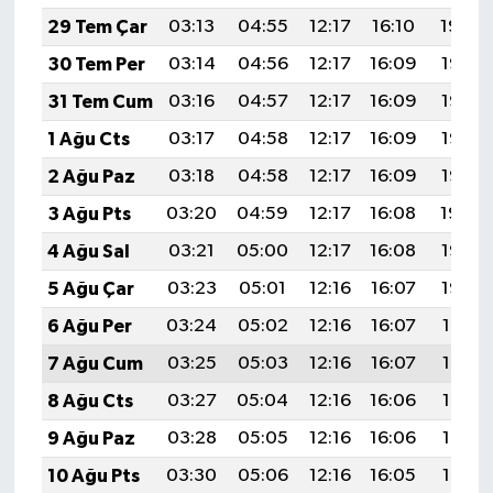
29 Tem Çar
03:13
04:55
12:17
16:10
19:29
30 Tem Per
03:14
04:56
12:17
16:09
19:28
31 Tem Cum
03:16
04:57
12:17
16:09
19:27
1 Ağu Cts
03:17
04:58
12:17
16:09
19:26
2 Ağu Paz
03:18
04:58
12:17
16:09
19:25
3 Ağu Pts
03:20
04:59
12:17
16:08
19:24
4 Ağu Sal
03:21
05:00
12:17
16:08
19:23
5 Ağu Çar
03:23
05:01
12:16
16:07
19:22
6 Ağu Per
03:24
05:02
12:16
16:07
19:21
7 Ağu Cum
03:25
05:03
12:16
16:07
19:19
8 Ağu Cts
03:27
05:04
12:16
16:06
19:18
9 Ağu Paz
03:28
05:05
12:16
16:06
19:17
10 Ağu Pts
03:30
05:06
12:16
16:05
19:16