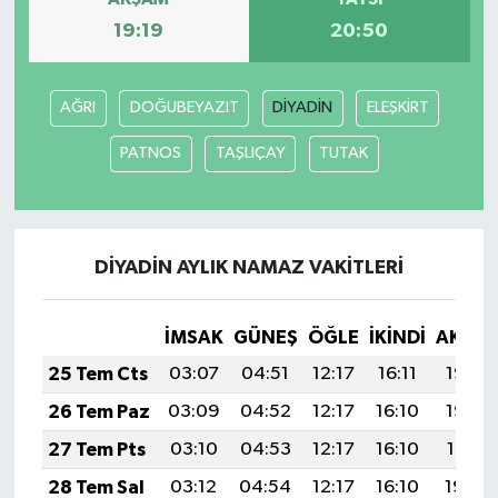
19:19
20:50
AĞRI
DOĞUBEYAZIT
DİYADİN
ELEŞKİRT
PATNOS
TAŞLIÇAY
TUTAK
DİYADİN AYLIK NAMAZ VAKITLERI
İMSAK
GÜNEŞ
ÖĞLE
İKINDI
AKŞA
25 Tem Cts
03:07
04:51
12:17
16:11
19:32
26 Tem Paz
03:09
04:52
12:17
16:10
19:32
27 Tem Pts
03:10
04:53
12:17
16:10
19:31
28 Tem Sal
03:12
04:54
12:17
16:10
19:30