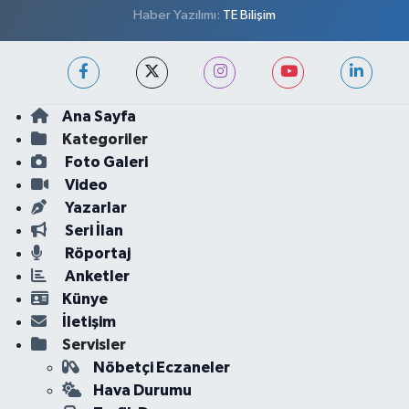
Haber Yazılımı:
TE Bilişim
Ana Sayfa
Kategoriler
Foto Galeri
Video
Yazarlar
Seri İlan
Röportaj
Anketler
Künye
İletişim
Servisler
Nöbetçi Eczaneler
Hava Durumu