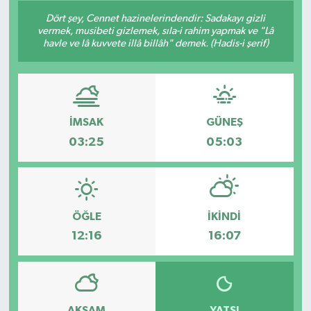
Dört şey, Cennet hazinelerindendir: Sadakayı gizli
vermek, musibeti gizlemek, sıla-i rahim yapmak ve "Lâ
havle ve lâ kuvvete illâ billâh" demek. (Hadis-i şerif)
İMSAK
GÜNEŞ
03:25
05:03
ÖĞLE
İKINDI
12:16
16:07
AKŞAM
YATSI