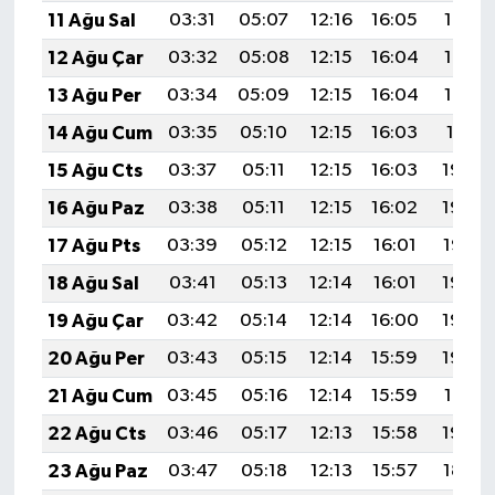
11 Ağu Sal
03:31
05:07
12:16
16:05
19:15
12 Ağu Çar
03:32
05:08
12:15
16:04
19:13
13 Ağu Per
03:34
05:09
12:15
16:04
19:12
14 Ağu Cum
03:35
05:10
12:15
16:03
19:11
15 Ağu Cts
03:37
05:11
12:15
16:03
19:09
16 Ağu Paz
03:38
05:11
12:15
16:02
19:08
17 Ağu Pts
03:39
05:12
12:15
16:01
19:07
18 Ağu Sal
03:41
05:13
12:14
16:01
19:05
19 Ağu Çar
03:42
05:14
12:14
16:00
19:04
20 Ağu Per
03:43
05:15
12:14
15:59
19:03
21 Ağu Cum
03:45
05:16
12:14
15:59
19:01
22 Ağu Cts
03:46
05:17
12:13
15:58
19:00
23 Ağu Paz
03:47
05:18
12:13
15:57
18:58