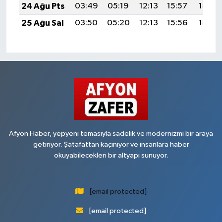
24 Ağu Pts
03:49
05:19
12:13
15:57
18:57
25 Ağu Sal
03:50
05:20
12:13
15:56
18:55
Afyon Haber, yepyeni temasıyla sadelik ve modernizmi bir araya
getiriyor. Şatafattan kaçınıyor ve insanlara haber
okuyabilecekleri bir altyapı sunuyor.
[email protected]
[email protected]