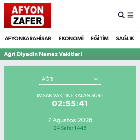
AFYONKARAHİSAR
EKONOMİ
EĞİTİM
SAĞLIK
Ağri Diyadin Namaz Vakitleri
AĞRI
İMSAK VAKTINE KALAN SÜRE
02:55:41
7 Ağustos 2026
24 Safer 1448