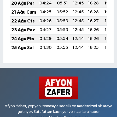
20 Ağu Per
04:24
05:51
12:45
16:28
19:30
21 Ağu Cum
04:25
05:52
12:45
16:28
19:29
22 Ağu Cts
04:26
05:53
12:45
16:27
19:27
23 Ağu Paz
04:27
05:53
12:45
16:26
19:26
24 Ağu Pts
04:29
05:54
12:44
16:26
19:25
25 Ağu Sal
04:30
05:55
12:44
16:25
19:23
Afyon Haber, yepyeni temasıyla sadelik ve modernizmi bir araya
getiriyor. Şatafattan kaçınıyor ve insanlara haber