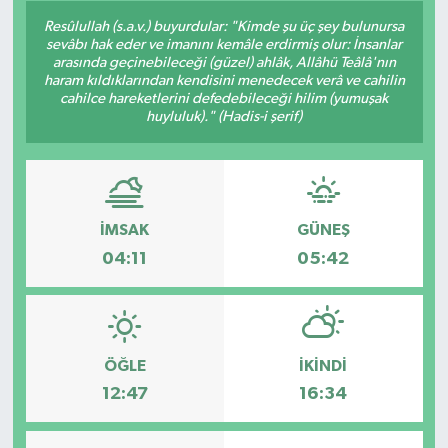
Resûlullah (s.a.v.) buyurdular: "Kimde şu üç şey bulunursa
sevâbı hak eder ve imanını kemâle erdirmiş olur: İnsanlar
arasında geçinebileceği (güzel) ahlâk, Allâhü Teâlâ'nın
haram kıldıklarından kendisini menedecek verâ ve cahilin
cahilce hareketlerini defedebileceği hilim (yumuşak
huyluluk)." (Hadis-i şerif)
İMSAK
GÜNEŞ
04:11
05:42
ÖĞLE
İKINDI
12:47
16:34