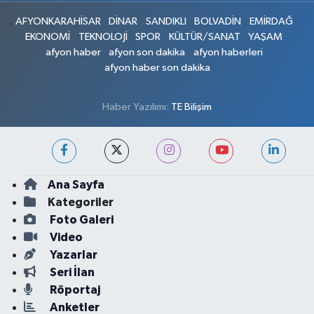
AFYONKARAHİSAR
DİNAR
SANDIKLI
BOLVADİN
EMİRDAĞ
EKONOMİ
TEKNOLOJİ
SPOR
KÜLTÜR/SANAT
YAŞAM
afyon haber
afyon son dakika
afyon haberleri
afyon haber son dakika
Haber Yazılımı:
TE Bilişim
Ana Sayfa
Kategoriler
Foto Galeri
Video
Yazarlar
Seri İlan
Röportaj
Anketler