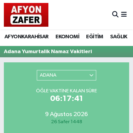
AFYONKARAHİSAR
EKONOMİ
EĞİTİM
SAĞLIK
Adana Yumurtalik Namaz Vakitleri
ADANA
ÖĞLE VAKTINE KALAN SÜRE
06:17:41
9 Ağustos 2026
26 Safer 1448