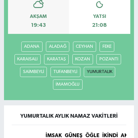
AKŞAM
YATSI
19:43
21:08
ADANA
ALADAĞ
CEYHAN
FEKE
KARAISALI
KARATAŞ
KOZAN
POZANTI
SAİMBEYLİ
TUFANBEYLİ
YUMURTALIK
İMAMOĞLU
YUMURTALIK AYLIK NAMAZ VAKITLERI
İMSAK
GÜNEŞ
ÖĞLE
İKINDI
AKŞA