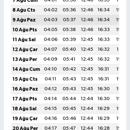
7 Ağu Cum
04:01
05:36
12:46
16:35
19:47
8 Ağu Cts
04:02
05:36
12:46
16:34
19:45
9 Ağu Paz
04:03
05:37
12:46
16:34
19:44
10 Ağu Pts
04:05
05:38
12:46
16:33
19:43
11 Ağu Sal
04:06
05:39
12:45
16:33
19:42
12 Ağu Çar
04:07
05:40
12:45
16:32
19:41
13 Ağu Per
04:09
05:41
12:45
16:32
19:39
14 Ağu Cum
04:10
05:42
12:45
16:31
19:38
15 Ağu Cts
04:11
05:43
12:45
16:31
19:37
16 Ağu Paz
04:12
05:43
12:45
16:30
19:36
17 Ağu Pts
04:14
05:44
12:44
16:30
19:34
18 Ağu Sal
04:15
05:45
12:44
16:29
19:33
19 Ağu Çar
04:16
05:46
12:44
16:29
19:32
20 Ağu Per
04:17
05:47
12:44
16:28
19:30