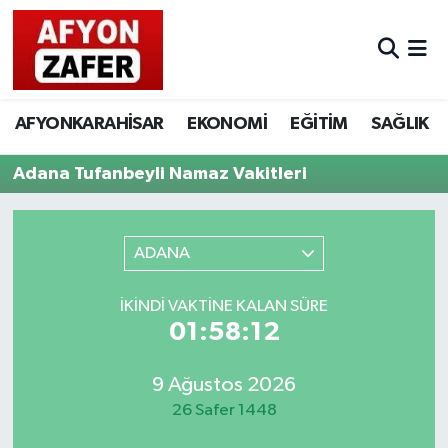
AFYONKARAHİSAR
EKONOMİ
EĞİTİM
SAĞLIK
Adana Tufanbeyli Namaz Vakitleri
ADANA
İKINDI VAKTINE KALAN SÜRE
01:58:12
9 Ağustos 2026
26 Safer 1448