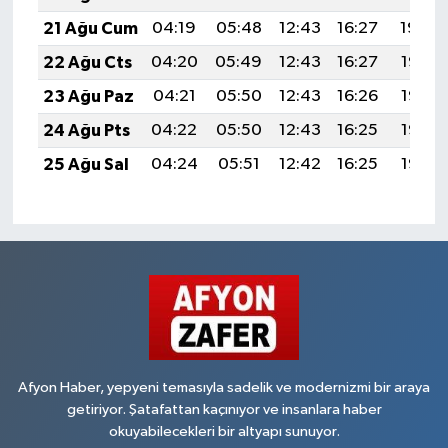
21 Ağu Cum
04:19
05:48
12:43
16:27
19:29
22 Ağu Cts
04:20
05:49
12:43
16:27
19:28
23 Ağu Paz
04:21
05:50
12:43
16:26
19:26
24 Ağu Pts
04:22
05:50
12:43
16:25
19:25
25 Ağu Sal
04:24
05:51
12:42
16:25
19:23
Afyon Haber, yepyeni temasıyla sadelik ve modernizmi bir araya
getiriyor. Şatafattan kaçınıyor ve insanlara haber
okuyabilecekleri bir altyapı sunuyor.