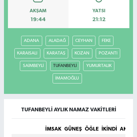
AKŞAM
YATSI
19:44
21:12
ADANA
ALADAĞ
CEYHAN
FEKE
KARAISALI
KARATAŞ
KOZAN
POZANTI
SAİMBEYLİ
TUFANBEYLİ
YUMURTALIK
İMAMOĞLU
TUFANBEYLİ AYLIK NAMAZ VAKITLERI
İMSAK
GÜNEŞ
ÖĞLE
İKINDI
AKŞA