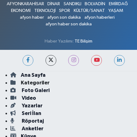
AFYONKARAHİSAR
DİNAR
SANDIKLI
BOLVADİN
EMİRDAĞ
EKONOMİ
TEKNOLOJİ
SPOR
KÜLTÜR/SANAT
YAŞAM
afyon haber
afyon son dakika
afyon haberleri
afyon haber son dakika
Haber Yazılımı:
TE Bilişim
Ana Sayfa
Kategoriler
Foto Galeri
Video
Yazarlar
Seri İlan
Röportaj
Anketler
Künye