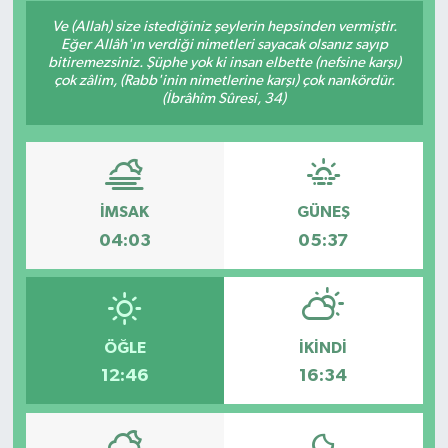
Ve (Allah) size istediğiniz şeylerin hepsinden vermiştir.
Eğer Allâh'ın verdiği nimetleri sayacak olsanız sayıp
bitiremezsiniz. Şüphe yok ki insan elbette (nefsine karşı)
çok zâlim, (Rabb'inin nimetlerine karşı) çok nankördür.
(İbrâhîm Sûresi, 34)
İMSAK
GÜNEŞ
04:03
05:37
ÖĞLE
İKINDI
12:46
16:34