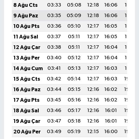
8 Ağu Cts
03:33
05:08
12:18
16:06
19:18
9 Ağu Paz
03:35
05:09
12:18
16:06
19:16
10 Ağu Pts
03:36
05:10
12:17
16:05
19:15
11 Ağu Sal
03:37
05:11
12:17
16:05
19:14
12 Ağu Çar
03:38
05:11
12:17
16:04
19:13
13 Ağu Per
03:40
05:12
12:17
16:04
19:12
14 Ağu Cum
03:41
05:13
12:17
16:03
19:10
15 Ağu Cts
03:42
05:14
12:17
16:03
19:09
16 Ağu Paz
03:44
05:15
12:16
16:02
19:08
17 Ağu Pts
03:45
05:16
12:16
16:02
19:06
18 Ağu Sal
03:46
05:17
12:16
16:01
19:05
19 Ağu Çar
03:47
05:18
12:16
16:01
19:04
20 Ağu Per
03:49
05:19
12:15
16:00
19:02