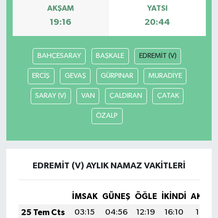
AKŞAM
YATSI
19:16
20:44
BAHÇESARAY
BAŞKALE
EDREMİT (V)
ERCİŞ
GEVAŞ
GÜRPINAR
MURADİYE
SARAY (V)
VAN
ÇALDIRAN
ÇATAK
ÖZALP
EDREMİT (V) AYLIK NAMAZ VAKITLERI
İMSAK
GÜNEŞ
ÖĞLE
İKINDI
AKŞA
25 Tem Cts
03:15
04:56
12:19
16:10
19:31