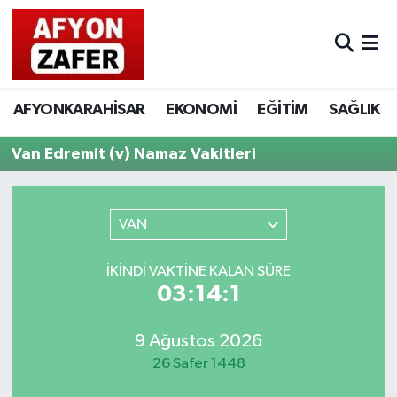
AFYONKARAHİSAR
EKONOMİ
EĞİTİM
SAĞLIK
Van Edremit (v) Namaz Vakitleri
VAN
İKINDI VAKTINE KALAN SÜRE
03:14:1
9 Ağustos 2026
26 Safer 1448