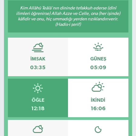
Kim Allâhü Teâlâ'nın dininde tefakkuh ederse (dînî
ilimleri öğrenirse) Allah Azze ve Celle, ona (her işinde)
kâfidir ve onu, hiç ummadığı yerden rızıklandırıverir.
(Hadis-i şerif)
İMSAK
GÜNEŞ
03:35
05:09
ÖĞLE
İKINDI
12:18
16:06