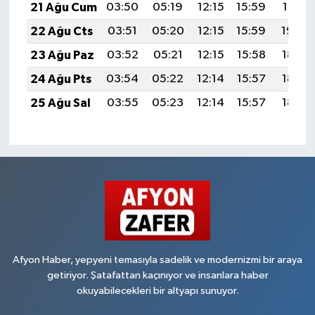
21 Ağu Cum
03:50
05:19
12:15
15:59
19:01
22 Ağu Cts
03:51
05:20
12:15
15:59
19:00
23 Ağu Paz
03:52
05:21
12:15
15:58
18:58
24 Ağu Pts
03:54
05:22
12:14
15:57
18:57
25 Ağu Sal
03:55
05:23
12:14
15:57
18:55
Afyon Haber, yepyeni temasıyla sadelik ve modernizmi bir araya
getiriyor. Şatafattan kaçınıyor ve insanlara haber
okuyabilecekleri bir altyapı sunuyor.