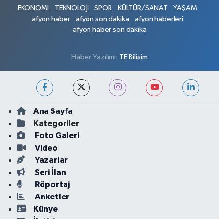
EKONOMİ
TEKNOLOJİ
SPOR
KÜLTÜR/SANAT
YAŞAM
afyon haber
afyon son dakika
afyon haberleri
afyon haber son dakika
Haber Yazılımı:
TE Bilişim
Ana Sayfa
Kategoriler
Foto Galeri
Video
Yazarlar
Seri İlan
Röportaj
Anketler
Künye