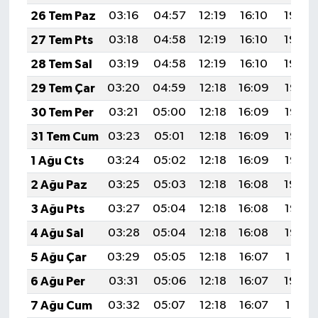
26 Tem Paz
03:16
04:57
12:19
16:10
19:30
27 Tem Pts
03:18
04:58
12:19
16:10
19:30
28 Tem Sal
03:19
04:58
12:19
16:10
19:29
29 Tem Çar
03:20
04:59
12:18
16:09
19:28
30 Tem Per
03:21
05:00
12:18
16:09
19:27
31 Tem Cum
03:23
05:01
12:18
16:09
19:26
1 Ağu Cts
03:24
05:02
12:18
16:09
19:25
2 Ağu Paz
03:25
05:03
12:18
16:08
19:24
3 Ağu Pts
03:27
05:04
12:18
16:08
19:23
4 Ağu Sal
03:28
05:04
12:18
16:08
19:22
5 Ağu Çar
03:29
05:05
12:18
16:07
19:21
6 Ağu Per
03:31
05:06
12:18
16:07
19:20
7 Ağu Cum
03:32
05:07
12:18
16:07
19:19