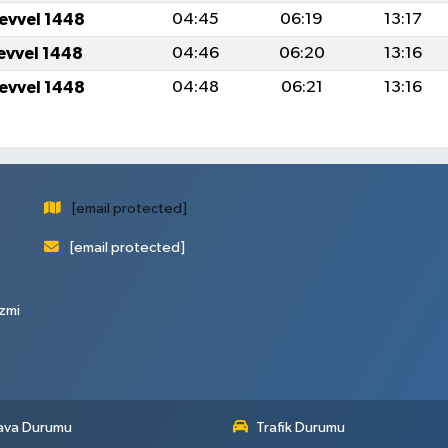
levvel 1448
04:45
06:19
13:17
levvel 1448
04:46
06:20
13:16
levvel 1448
04:48
06:21
13:16
[email protected]
[email protected]
zmi
ava Durumu
Trafik Durumu