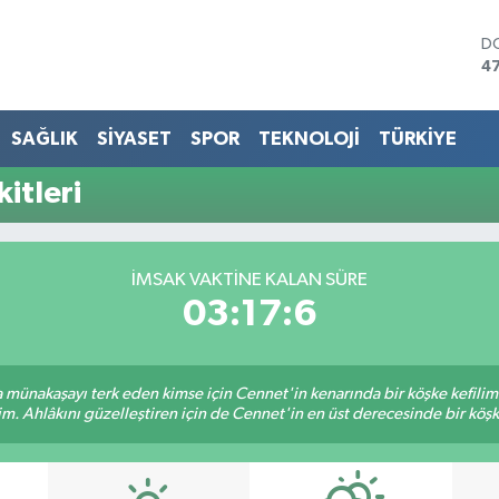
D
4
E
5
ST
SAĞLIK
SİYASET
SPOR
TEKNOLOJİ
TÜRKİYE
64
G
itleri
6
Bİ
13
B
İMSAK VAKTINE KALAN SÜRE
64
03:17:6
sa münakaşayı terk eden kimse için Cennet'in kenarında bir köşke kefili
im. Ahlâkını güzelleştiren için de Cennet'in en üst derecesinde bir köşke