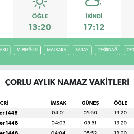
ÖĞLE
İKINDI
13:20
17:12
AKLI
M.EREĞLİSİ
MALKARA
SARAY
TEKİRDAĞ
ÇE
ÇORLU AYLIK NAMAZ VAKITLERI
İCRİ
İMSAK
GÜNEŞ
ÖĞLE
fer 1448
04:01
05:50
13:20
fer 1448
04:03
05:51
13:20
fer 1448
04:04
05:52
13:20