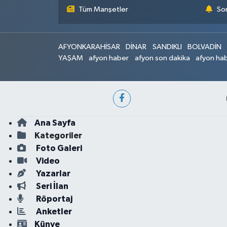
Tüm Manşetler
Son
AFYONKARAHİSAR
DİNAR
SANDIKLI
BOLVADİN
YAŞAM
afyon haber
afyon son dakika
afyon hab
Ana Sayfa
Kategoriler
Foto Galeri
Video
Yazarlar
Seri İlan
Röportaj
Anketler
Künye