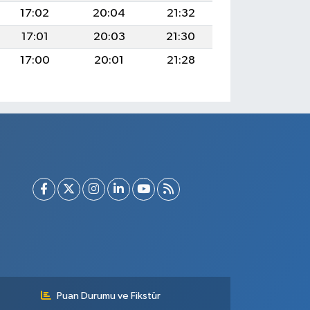
17:02
20:04
21:32
17:01
20:03
21:30
17:00
20:01
21:28
Puan Durumu ve Fikstür