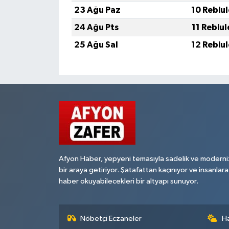
23 Ağu Paz
10 Rebiu
24 Ağu Pts
11 Rebiu
25 Ağu Sal
12 Rebiu
Afyon Haber, yepyeni temasıyla sadelik ve moderni
bir araya getiriyor. Şatafattan kaçınıyor ve insanlara
haber okuyabilecekleri bir altyapı sunuyor.
Nöbetçi Eczaneler
H