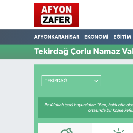
AFYONKARAHİSAR
EKONOMİ
EĞİTİM
Tekirdağ Çorlu Namaz Vak
TEKİRDAĞ
Resûlullah (sav) buyurdular: "Ben, haklı bile ol
ortasında bir köşke kefil