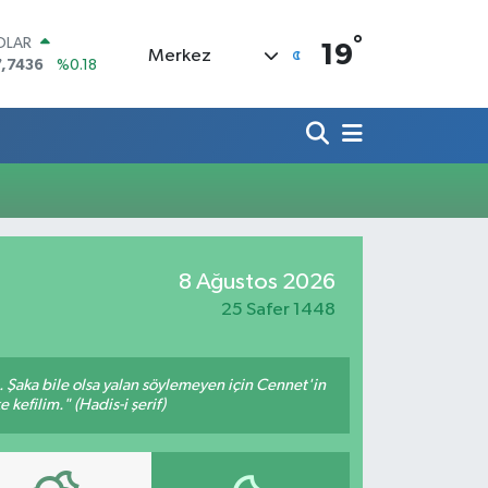
°
OLAR
19
Merkez
7,7436
%0.18
URO
5,2510
%0.32
ERLİN
,4811
%0.38
RAM ALTIN
648.99
%2.59
ST100
.773
%-19
ITCOIN
8 Ağustos 2026
.960,21
%0.87
25 Safer 1448
m. Şaka bile olsa yalan söylemeyen için Cennet'in
 kefilim." (Hadis-i şerif)