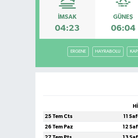
İMSAK
GÜNEŞ
04:23
06:04
ERGENE
HAYRABOLU
KAP
H
25 Tem Cts
11 Sa
26 Tem Paz
12 Sa
27 Tem Pts
13 Sa