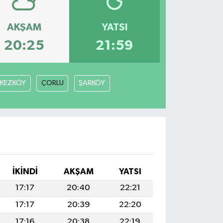
AKŞAM
YATSI
20:25
21:59
RKEZKÖY
ÇORLU
ŞARKÖY
İKINDI
AKŞAM
YATSI
17:17
20:40
22:21
17:17
20:39
22:20
17:16
20:38
22:19