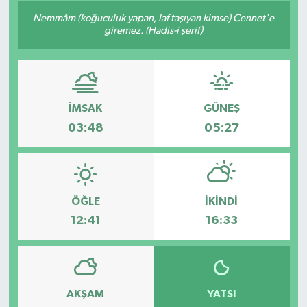
Nemmâm (koğuculuk yapan, laf taşıyan kimse) Cennet'e
giremez. (Hadis-i şerif)
İMSAK
GÜNEŞ
03:48
05:27
ÖĞLE
İKINDI
12:41
16:33
AKŞAM
YATSI