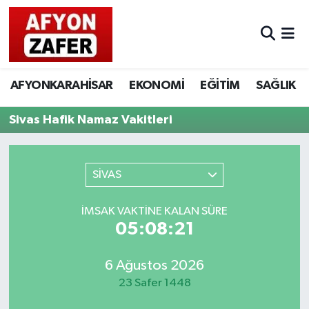
AFYONKARAHİSAR
EKONOMİ
EĞİTİM
SAĞLIK
Sivas Hafik Namaz Vakitleri
SİVAS
İMSAK VAKTINE KALAN SÜRE
05:08:21
6 Ağustos 2026
23 Safer 1448