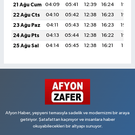
21 Ağu Cum
04:09
05:41
12:39
16:24
19:27
22 Ağu Cts
04:10
05:42
12:38
16:23
19:25
23 Ağu Paz
04:11
05:43
12:38
16:23
19:24
24 Ağu Pts
04:13
05:44
12:38
16:22
19:22
25 Ağu Sal
04:14
05:45
12:38
16:21
19:21
Afyon Haber, yepyeni temasıyla sadelik ve modernizmi bir araya
getiriyor. Şatafattan kaçınıyor ve insanlara haber
okuyabilecekleri bir altyapı sunuyor.