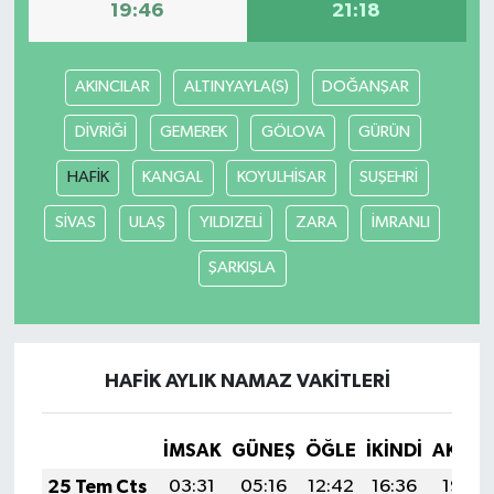
19:46
21:18
AKINCILAR
ALTINYAYLA(S)
DOĞANŞAR
DİVRİĞİ
GEMEREK
GÖLOVA
GÜRÜN
HAFİK
KANGAL
KOYULHİSAR
SUŞEHRİ
SİVAS
ULAŞ
YILDIZELİ
ZARA
İMRANLI
ŞARKIŞLA
HAFİK AYLIK NAMAZ VAKITLERI
İMSAK
GÜNEŞ
ÖĞLE
İKINDI
AKŞA
25 Tem Cts
03:31
05:16
12:42
16:36
19:58