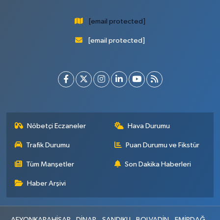
[email protected]
[email protected]
Nöbetçi Eczaneler
Hava Durumu
Trafik Durumu
Puan Durumu ve Fikstür
Tüm Manşetler
Son Dakika Haberleri
Haber Arşivi
AFYONKARAHİSAR
DİNAR
SANDIKLI
BOLVADİN
EMİRDAĞ