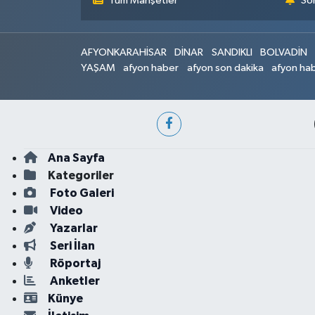
Tüm Manşetler
Son
AFYONKARAHİSAR
DİNAR
SANDIKLI
BOLVADİN
YAŞAM
afyon haber
afyon son dakika
afyon hab
Ana Sayfa
Kategoriler
Foto Galeri
Video
Yazarlar
Seri İlan
Röportaj
Anketler
Künye