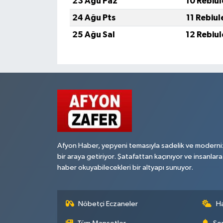
23 Ağu Paz
10 Rebiu
24 Ağu Pts
11 Rebiu
25 Ağu Sal
12 Rebiu
Afyon Haber, yepyeni temasıyla sadelik ve moderni
bir araya getiriyor. Şatafattan kaçınıyor ve insanlara
haber okuyabilecekleri bir altyapı sunuyor.
Nöbetçi Eczaneler
H