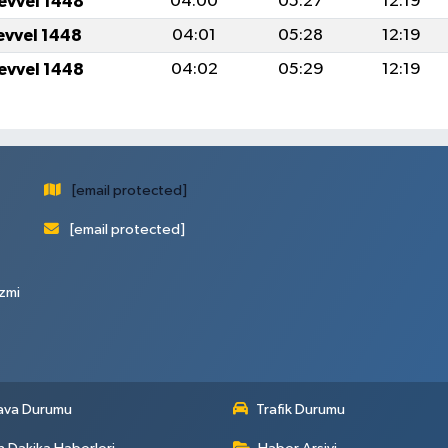
levvel 1448
04:00
05:27
12:19
levvel 1448
04:01
05:28
12:19
levvel 1448
04:02
05:29
12:19
[email protected]
[email protected]
zmi
ava Durumu
Trafik Durumu