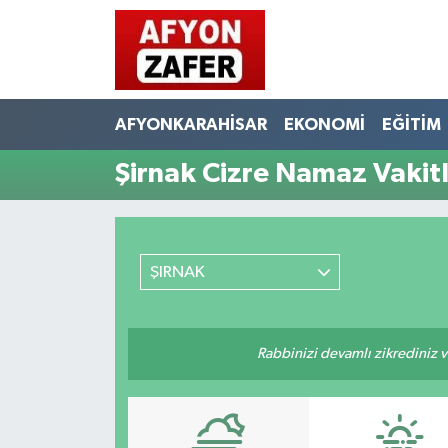
AFYONKARAHİSAR
EKONOMİ
EĞİTİM
Şirnak Cizre Namaz Vakitl
ŞIRNAK
Rabbinizi devamlı zikrediniz ve