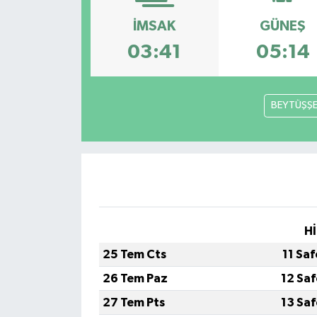
İMSAK
GÜNEŞ
03:41
05:14
BEYTÜŞŞ
Hİ
25 Tem Cts
11 Sa
26 Tem Paz
12 Sa
27 Tem Pts
13 Sa