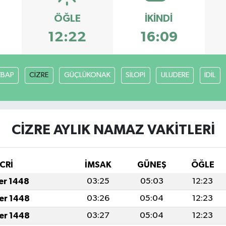
ÖĞLE
İKINDI
12:22
16:09
EBAP
CİZRE
GÜÇLÜKONAK
SİLOPİ
ULUDERE
İDİL
CİZRE AYLIK NAMAZ VAKITLERI
CRİ
İMSAK
GÜNEŞ
ÖĞLE
fer 1448
03:25
05:03
12:23
fer 1448
03:26
05:04
12:23
fer 1448
03:27
05:04
12:23