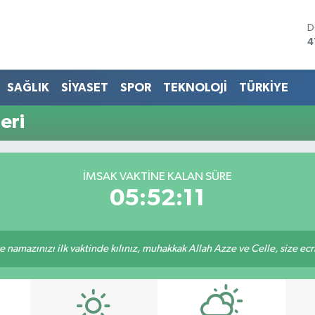
D
4
E
5
S
SAĞLIK
SİYASET
SPOR
TEKNOLOJİ
TÜRKİYE
6
G
eri
6
B
1
B
İMSAK VAKTINE KALAN SÜRE
6
05:52:11
 namazınızı ilk vaktinde kılınız, muhakkak Allah Azze ve Celle, size ecriniz