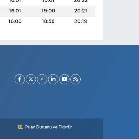
16:01
19:01
20:22
16:01
19:00
20:21
16:00
18:58
20:19
Puan Durumu ve Fikstür