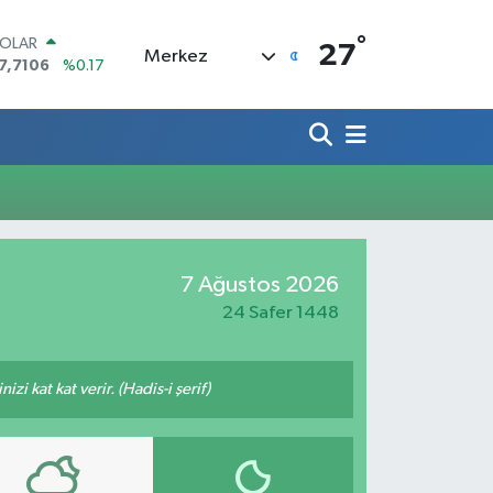
°
OLAR
27
Merkez
7,7106
%0.17
URO
5,1652
%0.27
TERLİN
4,4046
%0.35
RAM ALTIN
648.99
%2.59
İST100
3.773
%-19
ITCOIN
7 Ağustos 2026
5.130,04
%1.2
24 Safer 1448
i kat kat verir. (Hadis-i şerif)