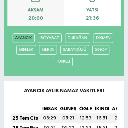
AKŞAM
YATSI
20:00
21:36
AYANCIK
BOYABAT
DURAĞAN
DİKMEN
ERFELEK
GERZE
SARAYDÜZÜ
SİNOP
TÜRKELİ
AYANCIK AYLIK NAMAZ VAKITLERI
İMSAK
GÜNEŞ
ÖĞLE
İKINDI
AKŞA
25 Tem Cts
03:29
05:21
12:53
16:51
20:15
26 Tem Paz
03:31
05:22
12:53
16:51
20:14