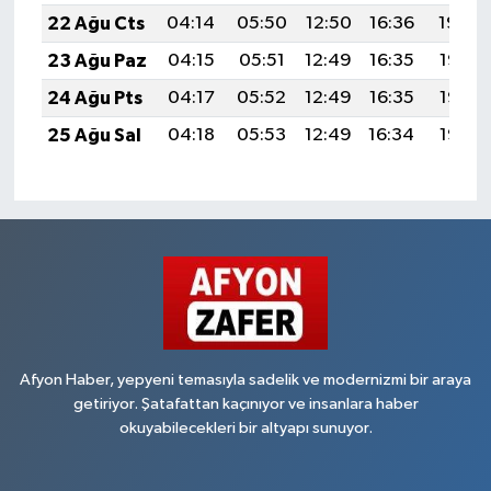
22 Ağu Cts
04:14
05:50
12:50
16:36
19:40
23 Ağu Paz
04:15
05:51
12:49
16:35
19:38
24 Ağu Pts
04:17
05:52
12:49
16:35
19:37
25 Ağu Sal
04:18
05:53
12:49
16:34
19:35
Afyon Haber, yepyeni temasıyla sadelik ve modernizmi bir araya
getiriyor. Şatafattan kaçınıyor ve insanlara haber
okuyabilecekleri bir altyapı sunuyor.