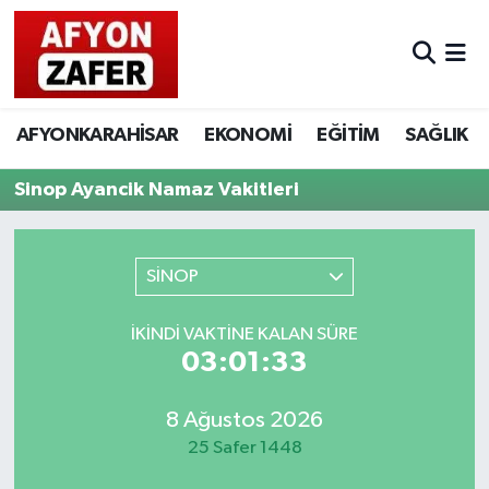
AFYONKARAHİSAR
EKONOMİ
EĞİTİM
SAĞLIK
Sinop Ayancik Namaz Vakitleri
SİNOP
İKINDI VAKTINE KALAN SÜRE
03:01:33
8 Ağustos 2026
25 Safer 1448