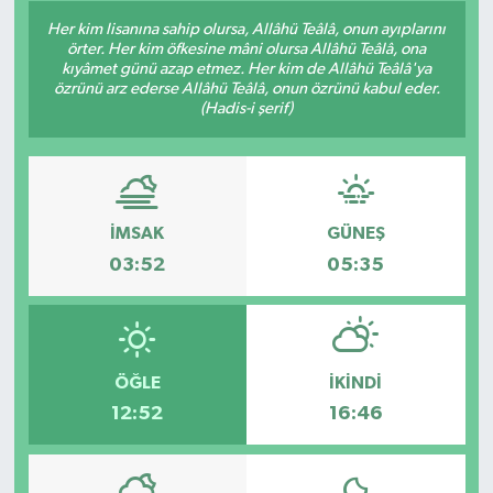
Her kim lisanına sahip olursa, Allâhü Teâlâ, onun ayıplarını
örter. Her kim öfkesine mâni olursa Allâhü Teâlâ, ona
kıyâmet günü azap etmez. Her kim de Allâhü Teâlâ'ya
özrünü arz ederse Allâhü Teâlâ, onun özrünü kabul eder.
(Hadis-i şerif)
İMSAK
GÜNEŞ
03:52
05:35
ÖĞLE
İKINDI
12:52
16:46