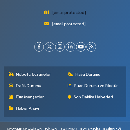
[email protected]
[email protected]
Nöbetçi Eczaneler
Hava Durumu
Trafik Durumu
Puan Durumu ve Fikstür
Tüm Manşetler
Son Dakika Haberleri
Haber Arşivi
AFYONKARAHİSAR
DİNAR
SANDIKLI
BOLVADİN
EMİRDAĞ