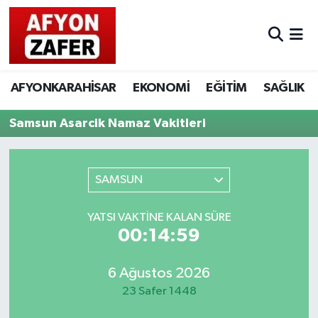
AFYONKARAHİSAR
EKONOMİ
EĞİTİM
SAĞLIK
Samsun Asarcik Namaz Vakitleri
SAMSUN
YATSI VAKTINE KALAN SÜRE
00:14:59
6 Ağustos 2026
23 Safer 1448