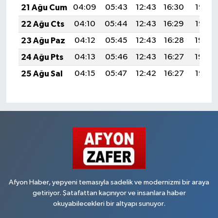
21 Ağu Cum
04:09
05:43
12:43
16:30
19:33
22 Ağu Cts
04:10
05:44
12:43
16:29
19:32
23 Ağu Paz
04:12
05:45
12:43
16:28
19:30
24 Ağu Pts
04:13
05:46
12:43
16:27
19:29
25 Ağu Sal
04:15
05:47
12:42
16:27
19:27
Afyon Haber, yepyeni temasıyla sadelik ve modernizmi bir araya
getiriyor. Şatafattan kaçınıyor ve insanlara haber
okuyabilecekleri bir altyapı sunuyor.