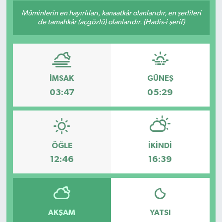
Müminlerin en hayırlıları, kanaatkâr olanlarıdır, en şerlileri
de tamahkâr (açgözlü) olanlarıdır. (Hadis-i şerif)
İMSAK
GÜNEŞ
03:47
05:29
ÖĞLE
İKINDI
12:46
16:39
AKŞAM
YATSI