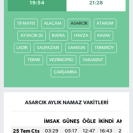
19:54
21:28
19 MAYIS
ALAÇAM
ASARCIK
ATAKUM
AYVACIK (S)
BAFRA
HAVZA
KAVAK
LADİK
SALIPAZARI
SAMSUN
TEKKEKÖY
TERME
VEZİRKÖPRÜ
YAKAKENT
ÇARŞAMBA
ASARCIK AYLIK NAMAZ VAKITLERI
İMSAK
GÜNEŞ
ÖĞLE
İKINDI
AKŞA
25 Tem Cts
03:29
05:17
12:47
16:43
20:06