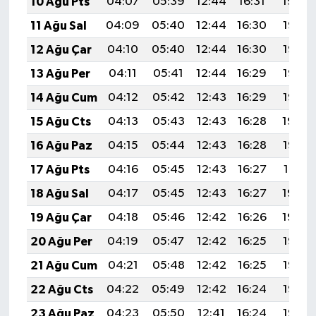
10 Ağu Pts
04:07
05:39
12:44
16:31
19:40
11 Ağu Sal
04:09
05:40
12:44
16:30
19:38
12 Ağu Çar
04:10
05:40
12:44
16:30
19:37
13 Ağu Per
04:11
05:41
12:44
16:29
19:36
14 Ağu Cum
04:12
05:42
12:43
16:29
19:35
15 Ağu Cts
04:13
05:43
12:43
16:28
19:34
16 Ağu Paz
04:15
05:44
12:43
16:28
19:32
17 Ağu Pts
04:16
05:45
12:43
16:27
19:31
18 Ağu Sal
04:17
05:45
12:43
16:27
19:30
19 Ağu Çar
04:18
05:46
12:42
16:26
19:29
20 Ağu Per
04:19
05:47
12:42
16:25
19:27
21 Ağu Cum
04:21
05:48
12:42
16:25
19:26
22 Ağu Cts
04:22
05:49
12:42
16:24
19:25
23 Ağu Paz
04:23
05:50
12:41
16:24
19:23