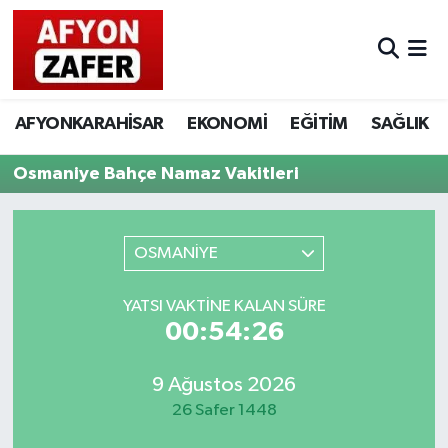
AFYONKARAHİSAR
EKONOMİ
EĞİTİM
SAĞLIK
Osmaniye Bahçe Namaz Vakitleri
OSMANİYE
YATSI VAKTINE KALAN SÜRE
00:54:26
9 Ağustos 2026
26 Safer 1448