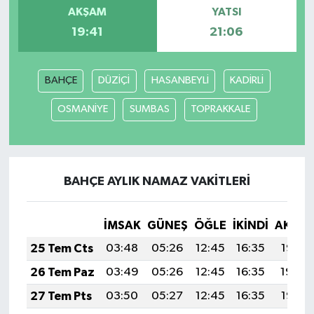
AKŞAM
YATSI
19:41
21:06
BAHÇE
DÜZİÇİ
HASANBEYLİ
KADİRLİ
OSMANİYE
SUMBAS
TOPRAKKALE
BAHÇE AYLIK NAMAZ VAKITLERI
İMSAK
GÜNEŞ
ÖĞLE
İKINDI
AKŞA
25 Tem Cts
03:48
05:26
12:45
16:35
19:55
26 Tem Paz
03:49
05:26
12:45
16:35
19:54
27 Tem Pts
03:50
05:27
12:45
16:35
19:53