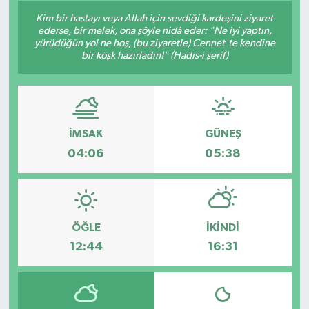
Kim bir hastayı veya Allah için sevdiği kardeşini ziyaret
ederse, bir melek, ona şöyle nidâ eder: "Ne iyi yaptın,
yürüdüğün yol ne hoş, (bu ziyaretle) Cennet'te kendine
bir köşk hazırladın!" (Hadis-i şerif)
İMSAK
GÜNEŞ
04:06
05:38
ÖĞLE
İKINDI
12:44
16:31