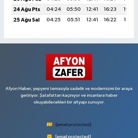
24 Ağu Pts
04:24
05:50
12:41
16:23
19:22
25 Ağu Sal
04:25
05:51
12:41
16:22
19:21
Afyon Haber, yepyeni temasıyla sadelik ve modernizmi bir araya
getiriyor. Şatafattan kaçınıyor ve insanlara haber
okuyabilecekleri bir altyapı sunuyor.
[email protected]
[email protected]