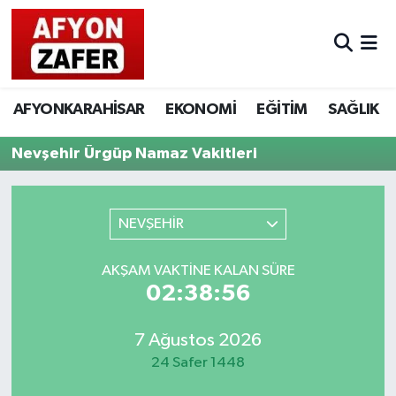
AFYONKARAHİSAR
EKONOMİ
EĞİTİM
SAĞLIK
Nevşehir Ürgüp Namaz Vakitleri
NEVŞEHİR
AKŞAM VAKTINE KALAN SÜRE
02:38:56
7 Ağustos 2026
24 Safer 1448