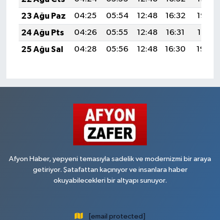
23 Ağu Paz
04:25
05:54
12:48
16:32
19:32
24 Ağu Pts
04:26
05:55
12:48
16:31
19:31
25 Ağu Sal
04:28
05:56
12:48
16:30
19:29
Afyon Haber, yepyeni temasıyla sadelik ve modernizmi bir araya
getiriyor. Şatafattan kaçınıyor ve insanlara haber
okuyabilecekleri bir altyapı sunuyor.
[email protected]