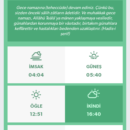
Gece namazına (teheccüde) devam ediniz. Çünkü bu,
sizden önceki sâlih zâtların âdetidir. Ve muhakkak gece
namazı, Allâhü Teâlâ'ya mânen yaklaşmaya vesîledir,
günahlardan korunmaya bir vâsıtadır, birtakım günahlara
keffârettir ve hastalıkları bedenden uzaklaştırır. (Hadis-i
şerif)
İMSAK
GÜNEŞ
04:04
05:40
ÖĞLE
İKINDI
12:51
16:40