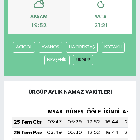
AKŞAM
YATSI
19:52
21:21
ACIGÖL
AVANOS
HACIBEKTAŞ
KOZAKLI
NEVŞEHİR
ÜRGÜP
ÜRGÜP AYLIK NAMAZ VAKITLERI
İMSAK
GÜNEŞ
ÖĞLE
İKINDI
AKŞA
25 Tem Cts
03:47
05:29
12:52
16:44
20:05
26 Tem Paz
03:49
05:30
12:52
16:44
20:04