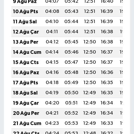
9 Ağu Paz
04:07
05:42
12:51
16:40
19:50
10 Ağu Pts
04:08
05:43
12:51
16:39
19:49
11 Ağu Sal
04:10
05:44
12:51
16:39
19:48
12 Ağu Çar
04:11
05:44
12:51
16:38
19:47
13 Ağu Per
04:12
05:45
12:50
16:38
19:45
14 Ağu Cum
04:14
05:46
12:50
16:37
19:44
15 Ağu Cts
04:15
05:47
12:50
16:37
19:43
16 Ağu Paz
04:16
05:48
12:50
16:36
19:42
17 Ağu Pts
04:18
05:49
12:50
16:35
19:40
18 Ağu Sal
04:19
05:50
12:49
16:35
19:39
19 Ağu Çar
04:20
05:51
12:49
16:34
19:38
20 Ağu Per
04:21
05:52
12:49
16:34
19:36
21 Ağu Cum
04:23
05:53
12:49
16:33
19:35
22 Ağu Cts
04:24
05:53
12:48
16:32
19:33