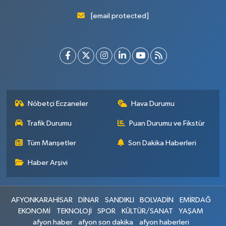
[email protected]
Nöbetçi Eczaneler
Hava Durumu
Trafik Durumu
Puan Durumu ve Fikstür
Tüm Manşetler
Son Dakika Haberleri
Haber Arşivi
AFYONKARAHİSAR
DİNAR
SANDIKLI
BOLVADİN
EMİRDAĞ
EKONOMİ
TEKNOLOJİ
SPOR
KÜLTÜR/SANAT
YAŞAM
afyon haber
afyon son dakika
afyon haberleri