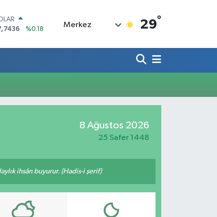
°
OLAR
29
Merkez
7,7436
%0.18
URO
5,2510
%0.32
TERLİN
4,4811
%0.38
RAM ALTIN
660.55
%0.03
İST100
3.779
%-14
ITCOIN
8 Ağustos 2026
4.959,79
%1.11
25 Safer 1448
ylık ihsân buyurur. (Hadis-i şerif)