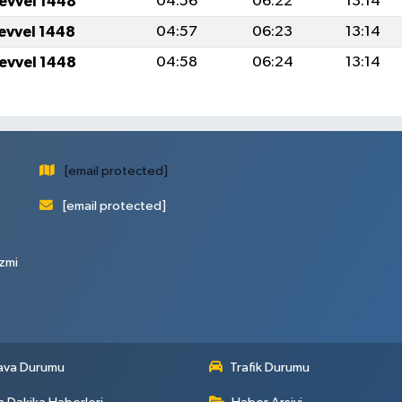
levvel 1448
04:56
06:22
13:14
levvel 1448
04:57
06:23
13:14
levvel 1448
04:58
06:24
13:14
[email protected]
[email protected]
zmi
ava Durumu
Trafik Durumu