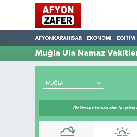
AFYONKARAHİSAR
EKONOMİ
EĞİTİM
Muğla Ula Namaz Vakitler
MUĞLA
Bir kimse sıkıntıda olan bir şahsa