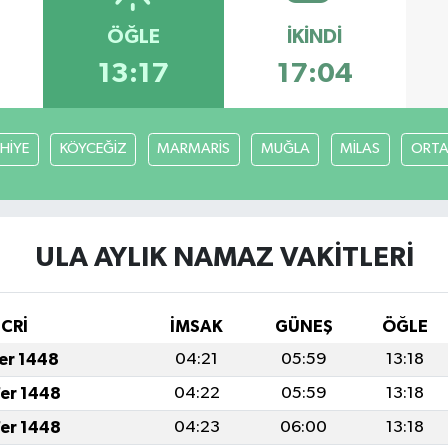
ÖĞLE
İKINDI
13:17
17:04
HİYE
KÖYCEĞİZ
MARMARİS
MUĞLA
MİLAS
ORT
ULA AYLIK NAMAZ VAKITLERI
İCRİ
İMSAK
GÜNEŞ
ÖĞLE
fer 1448
04:21
05:59
13:18
fer 1448
04:22
05:59
13:18
fer 1448
04:23
06:00
13:18