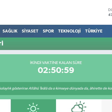
D
4
E
5
S
SAĞLIK
SİYASET
SPOR
TEKNOLOJİ
TÜRKİYE
6
G
i
6
B
1
B
İKINDI VAKTINE KALAN SÜRE
6
02:50:59
 kolaylık gösterirse Allâhü Teâlâ da o kimseye dünyada da, âhirette de kola