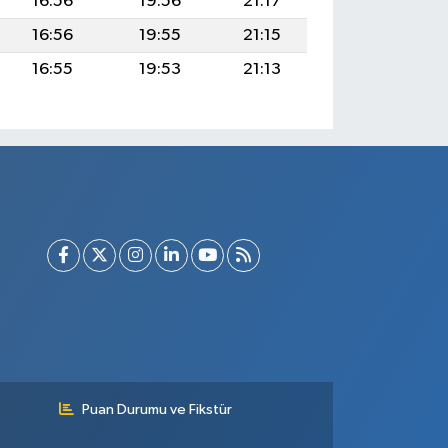
16:56
19:56
21:17
16:56
19:55
21:15
16:55
19:53
21:13
Puan Durumu ve Fikstür