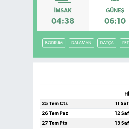
İMSAK
GÜNEŞ
04:38
06:10
BODRUM
DALAMAN
DATÇA
FET
H
25 Tem Cts
11 Sa
26 Tem Paz
12 Sa
27 Tem Pts
13 Sa