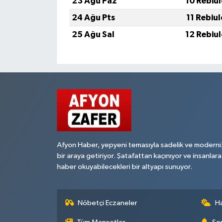
23 Ağu Paz
10 Rebiu
24 Ağu Pts
11 Rebiu
25 Ağu Sal
12 Rebiu
Afyon Haber, yepyeni temasıyla sadelik ve moderni
bir araya getiriyor. Şatafattan kaçınıyor ve insanlara
haber okuyabilecekleri bir altyapı sunuyor.
Nöbetçi Eczaneler
H