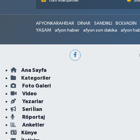
Tüm Manşetler
Son
AFYONKARAHİSAR
DİNAR
SANDIKLI
BOLVADİN
YAŞAM
afyon haber
afyon son dakika
afyon hab
Ana Sayfa
Kategoriler
Foto Galeri
Video
Yazarlar
Seri İlan
Röportaj
Anketler
Künye