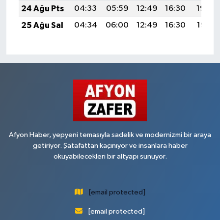
24 Ağu Pts
04:33
05:59
12:49
16:30
19:29
25 Ağu Sal
04:34
06:00
12:49
16:30
19:28
Afyon Haber, yepyeni temasıyla sadelik ve modernizmi bir araya
getiriyor. Şatafattan kaçınıyor ve insanlara haber
okuyabilecekleri bir altyapı sunuyor.
[email protected]
[email protected]