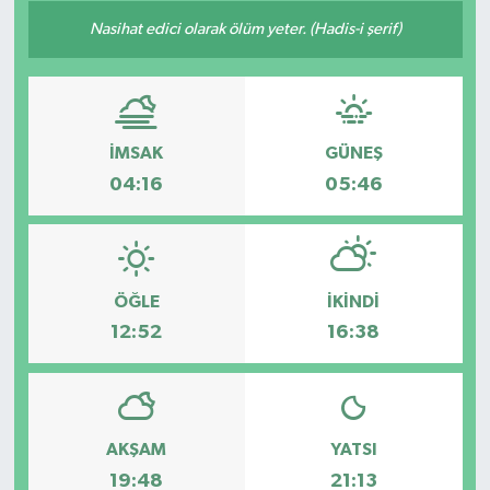
Nasihat edici olarak ölüm yeter. (Hadis-i şerif)
İMSAK
GÜNEŞ
04:16
05:46
ÖĞLE
İKINDI
12:52
16:38
AKŞAM
YATSI
19:48
21:13