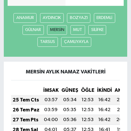
ANAMUR
AYDINCIK
BOZYAZI
ERDEMLİ
GÜLNAR
MERSİN
MUT
SİLİFKE
TARSUS
ÇAMLIYAYLA
MERSİN AYLIK NAMAZ VAKITLERI
İMSAK
GÜNEŞ
ÖĞLE
İKINDI
AKŞA
25 Tem Cts
03:57
05:34
12:53
16:42
20:02
26 Tem Paz
03:59
05:35
12:53
16:42
20:01
27 Tem Pts
04:00
05:36
12:53
16:42
20:00
28 Tem Sal
04:01
05:37
12:53
16:41
19:59