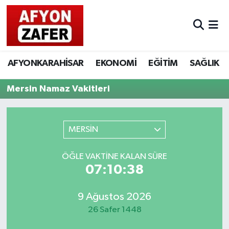
AFYONKARAHİSAR
EKONOMİ
EĞİTİM
SAĞLIK
Mersin Namaz Vakitleri
MERSİN
ÖĞLE VAKTINE KALAN SÜRE
07:10:38
9 Ağustos 2026
26 Safer 1448