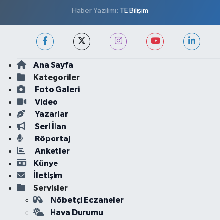
Haber Yazılımı:
TE Bilişim
Ana Sayfa
Kategoriler
Foto Galeri
Video
Yazarlar
Seri İlan
Röportaj
Anketler
Künye
İletişim
Servisler
Nöbetçi Eczaneler
Hava Durumu