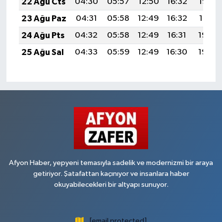
22 Ağu Cts
04:30
05:57
12:50
16:32
19:33
23 Ağu Paz
04:31
05:58
12:49
16:32
19:31
24 Ağu Pts
04:32
05:58
12:49
16:31
19:30
25 Ağu Sal
04:33
05:59
12:49
16:30
19:29
Afyon Haber, yepyeni temasıyla sadelik ve modernizmi bir araya
getiriyor. Şatafattan kaçınıyor ve insanlara haber
okuyabilecekleri bir altyapı sunuyor.
[email protected]