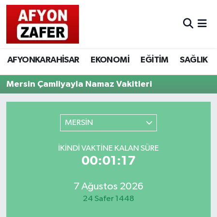
AFYONKARAHİSAR
EKONOMİ
EĞİTİM
SAĞLIK
Mersin Çamliyayla Namaz Vakitleri
MERSİN
İKINDI VAKTINE KALAN SÜRE
00:01:17
7 Ağustos 2026
24 Safer 1448