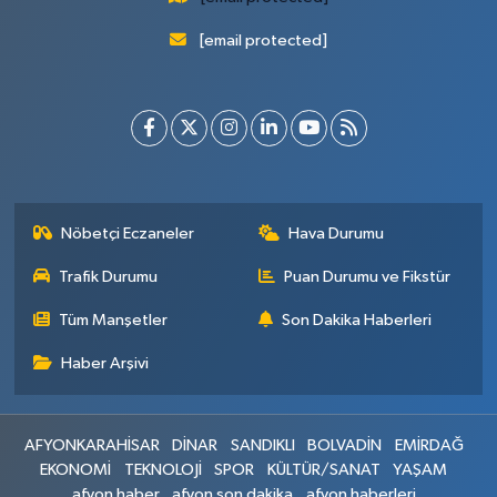
[email protected]
Nöbetçi Eczaneler
Hava Durumu
Trafik Durumu
Puan Durumu ve Fikstür
Tüm Manşetler
Son Dakika Haberleri
Haber Arşivi
AFYONKARAHİSAR
DİNAR
SANDIKLI
BOLVADİN
EMİRDAĞ
EKONOMİ
TEKNOLOJİ
SPOR
KÜLTÜR/SANAT
YAŞAM
afyon haber
afyon son dakika
afyon haberleri