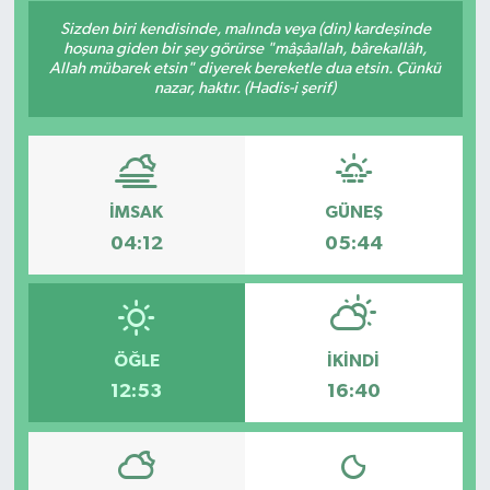
Sizden biri kendisinde, malında veya (din) kardeşinde
hoşuna giden bir şey görürse "mâşâallah, bârekallâh,
Allah mübarek etsin" diyerek bereketle dua etsin. Çünkü
nazar, haktır. (Hadis-i şerif)
İMSAK
GÜNEŞ
04:12
05:44
ÖĞLE
İKINDI
12:53
16:40