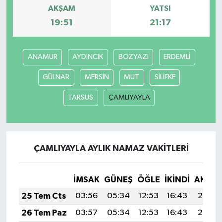
AKŞAM
YATSI
19:51
21:17
ANAMUR
AYDINCIK
BOZYAZI
ERDEMLİ
GÜLNAR
MERSİN
MUT
SİLİFKE
TARSUS
ÇAMLIYAYLA
ÇAMLIYAYLA AYLIK NAMAZ VAKITLERI
İMSAK
GÜNEŞ
ÖĞLE
İKINDI
AKŞA
25 Tem Cts
03:56
05:34
12:53
16:43
20:03
26 Tem Paz
03:57
05:34
12:53
16:43
20:02