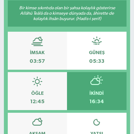
Bir kimse sıkıntıda olan bir şahsa kolaylık gösterirse
Allâhü Teâlâ da o kimseye dünyada da, âhirette de
kolaylık ihsân buyurur. (Hadis-i şerif)
İMSAK
GÜNEŞ
03:57
05:33
ÖĞLE
İKINDI
12:45
16:34
AKŞAM
YATSI