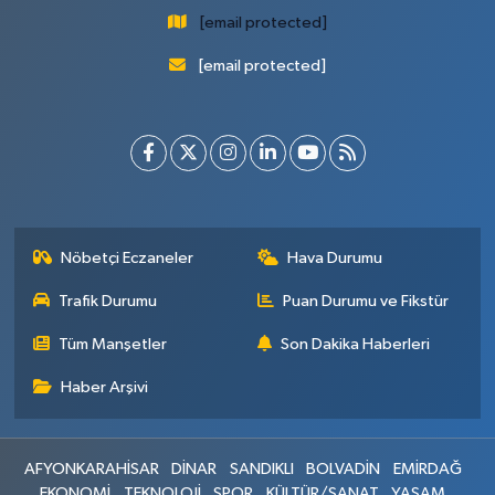
[email protected]
[email protected]
Nöbetçi Eczaneler
Hava Durumu
Trafik Durumu
Puan Durumu ve Fikstür
Tüm Manşetler
Son Dakika Haberleri
Haber Arşivi
AFYONKARAHİSAR
DİNAR
SANDIKLI
BOLVADİN
EMİRDAĞ
EKONOMİ
TEKNOLOJİ
SPOR
KÜLTÜR/SANAT
YAŞAM