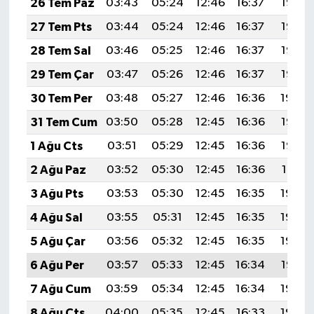
26 Tem Paz
03:43
05:24
12:46
16:37
19:58
27 Tem Pts
03:44
05:24
12:46
16:37
19:57
28 Tem Sal
03:46
05:25
12:46
16:37
19:56
29 Tem Çar
03:47
05:26
12:46
16:37
19:55
30 Tem Per
03:48
05:27
12:46
16:36
19:54
31 Tem Cum
03:50
05:28
12:45
16:36
19:53
1 Ağu Cts
03:51
05:29
12:45
16:36
19:52
2 Ağu Paz
03:52
05:30
12:45
16:36
19:51
3 Ağu Pts
03:53
05:30
12:45
16:35
19:50
4 Ağu Sal
03:55
05:31
12:45
16:35
19:49
5 Ağu Çar
03:56
05:32
12:45
16:35
19:48
6 Ağu Per
03:57
05:33
12:45
16:34
19:47
7 Ağu Cum
03:59
05:34
12:45
16:34
19:46
8 Ağu Cts
04:00
05:35
12:45
16:33
19:45