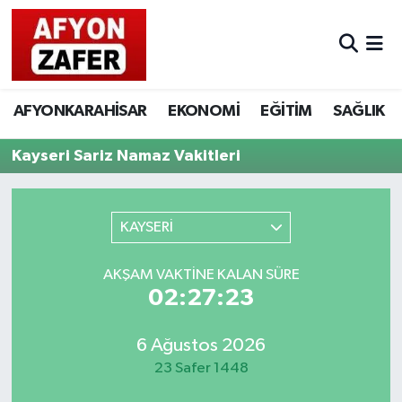
AFYONKARAHİSAR
EKONOMİ
EĞİTİM
SAĞLIK
Kayseri Sariz Namaz Vakitleri
KAYSERİ
AKŞAM VAKTINE KALAN SÜRE
02:27:23
6 Ağustos 2026
23 Safer 1448