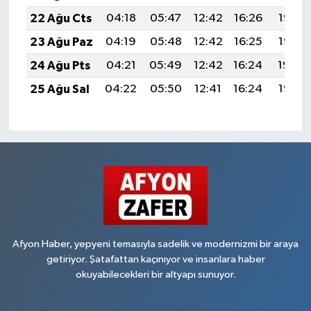
22 Ağu Cts
04:18
05:47
12:42
16:26
19:27
23 Ağu Paz
04:19
05:48
12:42
16:25
19:25
24 Ağu Pts
04:21
05:49
12:42
16:24
19:24
25 Ağu Sal
04:22
05:50
12:41
16:24
19:23
Afyon Haber, yepyeni temasıyla sadelik ve modernizmi bir araya
getiriyor. Şatafattan kaçınıyor ve insanlara haber
okuyabilecekleri bir altyapı sunuyor.