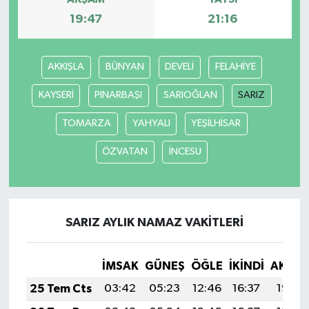
19:47
21:16
AKKIŞLA
BÜNYAN
DEVELİ
FELAHİYE
KAYSERİ
PINARBAŞI
SARIOĞLAN
SARIZ
TOMARZA
YAHYALI
YEŞİLHİSAR
ÖZVATAN
İNCESU
SARIZ AYLIK NAMAZ VAKITLERI
İMSAK
GÜNEŞ
ÖĞLE
İKINDI
AKŞA
25 Tem Cts
03:42
05:23
12:46
16:37
19:58