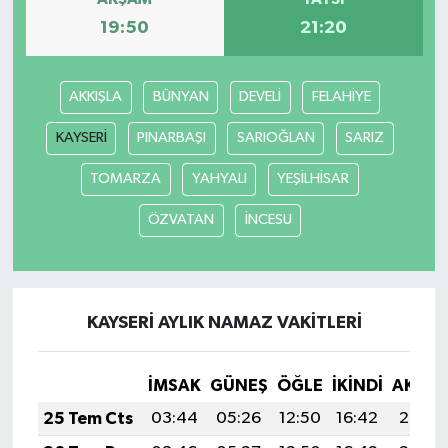
19:50
21:20
AKKIŞLA
BÜNYAN
DEVELİ
FELAHİYE
KAYSERİ
PINARBAŞI
SARIOĞLAN
SARIZ
TOMARZA
YAHYALI
YEŞİLHİSAR
ÖZVATAN
İNCESU
KAYSERİ AYLIK NAMAZ VAKITLERI
İMSAK
GÜNEŞ
ÖĞLE
İKINDI
AKŞA
25 Tem Cts
03:44
05:26
12:50
16:42
20:03