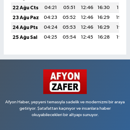
22 Ağu Cts
04:21
05:51
12:46
16:30
19:31
23 Ağu Paz
04:23
05:52
12:46
16:29
19:30
24 Ağu Pts
04:24
05:53
12:46
16:29
19:28
25 Ağu Sal
04:25
05:54
12:45
16:28
19:27
Afyon Haber, yepyeni temasıyla sadelik ve modernizmi bir araya
getiriyor. Şatafattan kaçınıyor ve insanlara haber
okuyabilecekleri bir altyapı sunuyor.