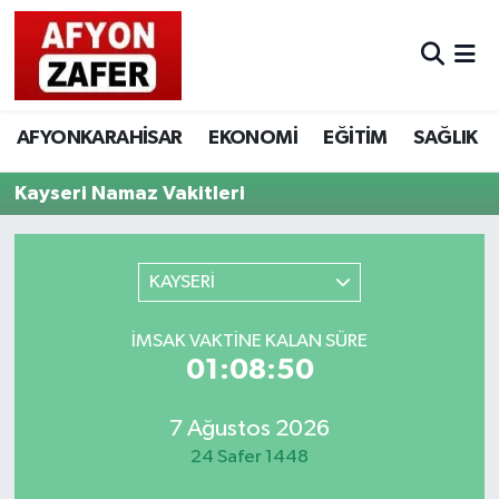
AFYONKARAHİSAR
EKONOMİ
EĞİTİM
SAĞLIK
Kayseri Namaz Vakitleri
KAYSERİ
İMSAK VAKTINE KALAN SÜRE
01:08:50
7 Ağustos 2026
24 Safer 1448