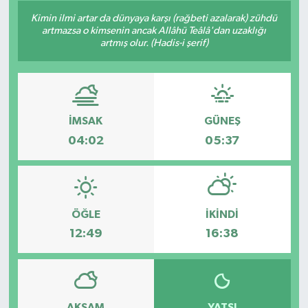
Kimin ilmi artar da dünyaya karşı (rağbeti azalarak) zühdü
artmazsa o kimsenin ancak Allâhü Teâlâ'dan uzaklığı
artmış olur. (Hadis-i şerif)
İMSAK
GÜNEŞ
04:02
05:37
ÖĞLE
İKINDI
12:49
16:38
AKŞAM
YATSI