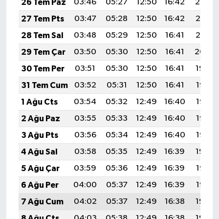
26 Tem Paz
03:46
05:27
12:50
16:42
20:02
27 Tem Pts
03:47
05:28
12:50
16:42
20:01
28 Tem Sal
03:48
05:29
12:50
16:41
20:01
29 Tem Çar
03:50
05:30
12:50
16:41
20:00
30 Tem Per
03:51
05:30
12:50
16:41
19:59
31 Tem Cum
03:52
05:31
12:50
16:41
19:58
1 Ağu Cts
03:54
05:32
12:49
16:40
19:57
2 Ağu Paz
03:55
05:33
12:49
16:40
19:56
3 Ağu Pts
03:56
05:34
12:49
16:40
19:55
4 Ağu Sal
03:58
05:35
12:49
16:39
19:54
5 Ağu Çar
03:59
05:36
12:49
16:39
19:53
6 Ağu Per
04:00
05:37
12:49
16:39
19:52
7 Ağu Cum
04:02
05:37
12:49
16:38
19:50
8 Ağu Cts
04:03
05:38
12:49
16:38
19:49