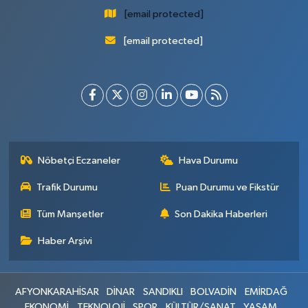
[email protected]
[email protected]
Nöbetçi Eczaneler
Hava Durumu
Trafik Durumu
Puan Durumu ve Fikstür
Tüm Manşetler
Son Dakika Haberleri
Haber Arşivi
AFYONKARAHİSAR
DİNAR
SANDIKLI
BOLVADİN
EMİRDAĞ
EKONOMİ
TEKNOLOJİ
SPOR
KÜLTÜR/SANAT
YAŞAM