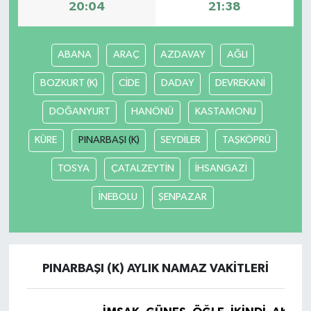
20:04
21:38
ABANA
ARAÇ
AZDAVAY
AĞLI
BOZKURT (K)
CİDE
DADAY
DEVREKANİ
DOĞANYURT
HANÖNÜ
KASTAMONU
KÜRE
PINARBAŞI (K)
SEYDİLER
TAŞKÖPRÜ
TOSYA
ÇATALZEYTİN
İHSANGAZİ
İNEBOLU
ŞENPAZAR
PINARBAŞI (K) AYLIK NAMAZ VAKITLERI