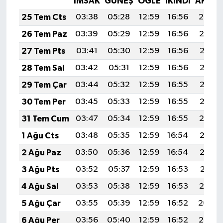
İMSAK
GÜNEŞ
ÖĞLE
İKINDI
AKŞA
25 Tem Cts
03:38
05:28
12:59
16:56
20:20
26 Tem Paz
03:39
05:29
12:59
16:56
20:19
27 Tem Pts
03:41
05:30
12:59
16:56
20:18
28 Tem Sal
03:42
05:31
12:59
16:56
20:17
29 Tem Çar
03:44
05:32
12:59
16:55
20:16
30 Tem Per
03:45
05:33
12:59
16:55
20:15
31 Tem Cum
03:47
05:34
12:59
16:55
20:14
1 Ağu Cts
03:48
05:35
12:59
16:54
20:13
2 Ağu Paz
03:50
05:36
12:59
16:54
20:12
3 Ağu Pts
03:52
05:37
12:59
16:53
20:11
4 Ağu Sal
03:53
05:38
12:59
16:53
20:10
5 Ağu Çar
03:55
05:39
12:59
16:52
20:09
6 Ağu Per
03:56
05:40
12:59
16:52
20:07