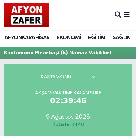
AFYONKARAHİSAR
EKONOMİ
EĞİTİM
SAĞLIK
Kastamonu Pinarbaşi (k) Namaz Vakitleri
KASTAMONU
AKŞAM VAKTINE KALAN SÜRE
02:39:46
9 Ağustos 2026
26 Safer 1448