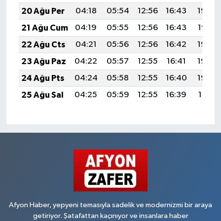
20 Ağu Per
04:18
05:54
12:56
16:43
19:48
21 Ağu Cum
04:19
05:55
12:56
16:43
19:47
22 Ağu Cts
04:21
05:56
12:56
16:42
19:45
23 Ağu Paz
04:22
05:57
12:55
16:41
19:44
24 Ağu Pts
04:24
05:58
12:55
16:40
19:42
25 Ağu Sal
04:25
05:59
12:55
16:39
19:41
Afyon Haber, yepyeni temasıyla sadelik ve modernizmi bir araya
getiriyor. Şatafattan kaçınıyor ve insanlara haber