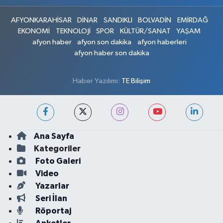
AFYONKARAHİSAR
DİNAR
SANDIKLI
BOLVADİN
EMİRDAĞ
EKONOMİ
TEKNOLOJİ
SPOR
KÜLTÜR/SANAT
YAŞAM
afyon haber
afyon son dakika
afyon haberleri
afyon haber son dakika
Haber Yazılımı:
TE Bilişim
Ana Sayfa
Kategoriler
Foto Galeri
Video
Yazarlar
Seri İlan
Röportaj