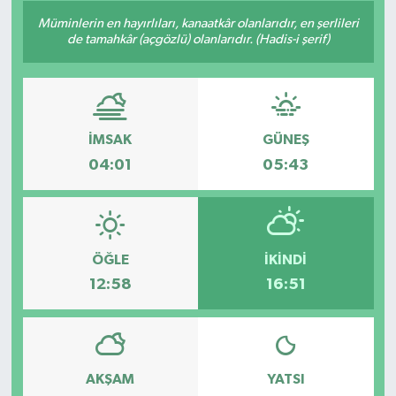
Müminlerin en hayırlıları, kanaatkâr olanlarıdır, en şerlileri
de tamahkâr (açgözlü) olanlarıdır. (Hadis-i şerif)
İMSAK
GÜNEŞ
04:01
05:43
ÖĞLE
İKINDI
12:58
16:51
AKŞAM
YATSI